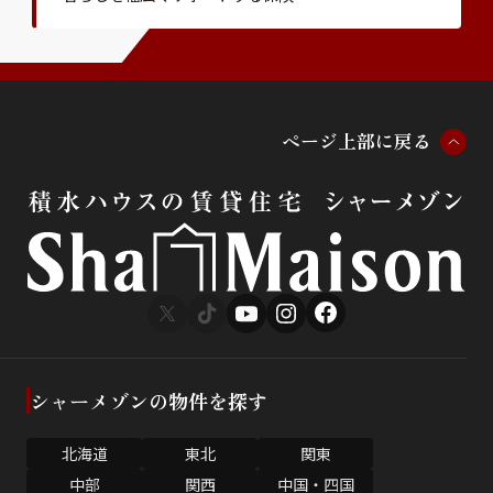
ペ
ー
ジ
上
部
に
戻
る
シャーメゾンの物件を探す
北海道
東北
関東
中部
関西
中国・四国