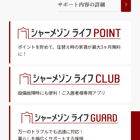
サ
ポ
ー
ト
内
容
の
詳
細
ポイントを貯めて、
住替え時の家賃が最大3ヶ月無料
に！
設備故障時にも便利！
ご入居者様専用アプリ
万一のトラブルでも迅速に対応！
暮らしを幅広くサポートする保険