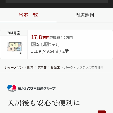
ShaMaison STYLE
空室一覧
周辺地図
シャーメゾンショップを探す
204号室
らくらく内見
17.8
万円
管理費 1.2万円
シャーメゾンライフサポート
なし
2ヶ月
敷
礼
自立型サービス付き・シニア向け
1LDK
49.54㎡ / 2階
シャーメゾン
関東
東京都
杉並区
パーク・レジデンス荻窪桃井
お問い合わせ・よくある質問
シャーメゾンライフ CLUB
らくらくパートナー
シャーメゾンライフ GUARD
らくらくプラチナ
入居後も安心で便利に