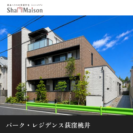
保存した条件
お気に入り
新着メール設定
最近見た物件
北海道
東北
関東
中部
関西
中国・四国
九州
市区郡・路線・駅から探す
通勤・通学時間から探す
地図から探す
パーク・レジデンス荻窪桃井
人気のカテゴリから探す