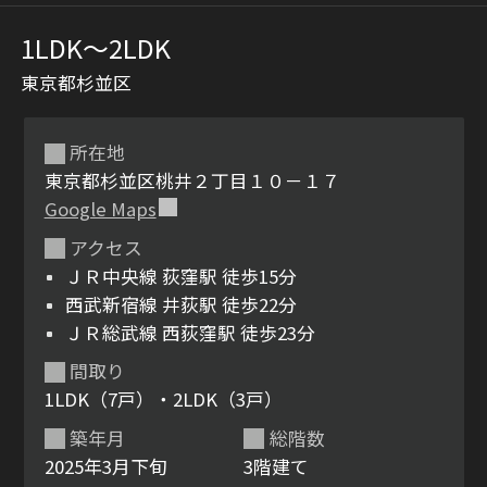
1LDK〜2LDK
東京都杉並区
所在地
東京都杉並区桃井２丁目１０－１７
Google Maps
シャーメゾンとは
シャーメゾンセレクショ
アクセス
ン
ＪＲ中央線 荻窪駅 徒歩15分
西武新宿線 井荻駅 徒歩22分
ＪＲ総武線 西荻窪駅 徒歩23分
間取り
ルームツアー
動画ギャラリー
1LDK（7戸）・2LDK（3戸）
築年月
総階数
2025年3月下旬
3階建て