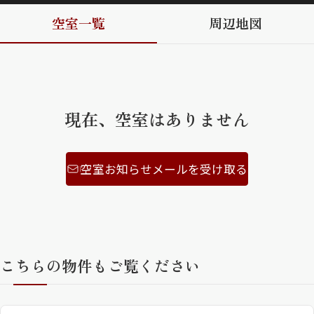
空室一覧
周辺地図
ShaMaison STYLE
シャーメゾンショップを探す
らくらく内見
シャーメゾンライフサポート
現在、空室はありません
自立型サービス付き・シニア向け
空室お知らせメールを受け取る
お問い合わせ・よくある質問
シャーメゾンライフ CLUB
らくらくパートナー
シャーメゾンライフ GUARD
らくらくプラチナ
こちらの物件もご覧ください