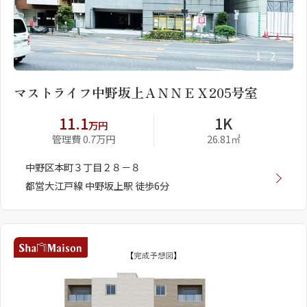
1
2
マストライフ中野坂上ＡＮＮＥＸ205号室
11.1
1K
万円
管理費 0.7万円
26.81㎡
中野区本町３丁目２８－８
都営大江戸線 中野坂上駅 徒歩6分