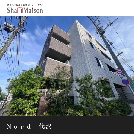
保存した条件
お気に入り
新着メール設定
最近見た物件
北海道
東北
関東
中部
関西
中国・四国
九州
市区郡・路線・駅から探す
通勤・通学時間から探す
地図から探す
Ｎｏｒｄ 代沢
人気のカテゴリから探す