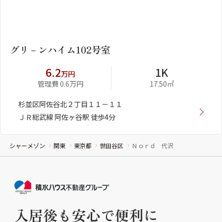
1
2
グリ－ンハイム102号室
6.2
1K
万円
管理費 0.6万円
17.50㎡
杉並区阿佐谷北２丁目１１－１１
ＪＲ総武線 阿佐ヶ谷駅 徒歩4分
シャーメゾン
関東
東京都
世田谷区
Ｎｏｒｄ 代沢
入居後も安心で便利に