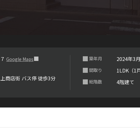
らくらくプ
１７
2024年3
築年月
Google Maps
1LDK（1
間取り
上商店街 バス停 徒歩3分
4階建て
総階数