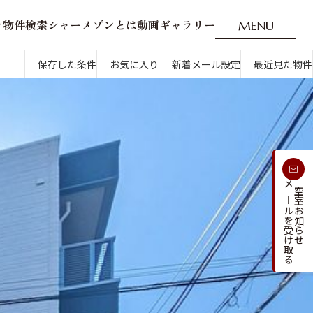
ン
物
件
検
索
シ
ャ
ー
メ
ゾ
ン
と
は
動
画
ギ
ャ
ラ
リ
ー
M
E
N
U
O
P
E
N
CLOSE
新着メール設定
最近見た物件
保存した条件
お気に入り
新着メール設定
最近見た物件
す
通勤・通学時間から探す
受け取る
メールを受け取る
新着メールを
空室お知らせ
人気のカテゴリから探す