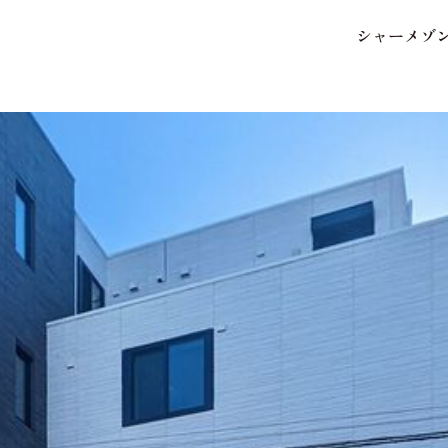
シ
ャ
ー
メ
ゾ
保存した条件
お気に入り
市区郡・路線・駅から探
中部
地図から探す