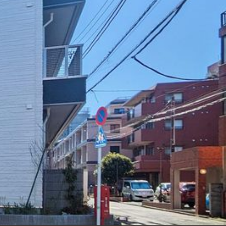
ンショップを探す
見
ンライフサポート
ビス付き・シニア向け
せ・よくある質問
ライフ CLUB
ートナー
ライフ GUARD