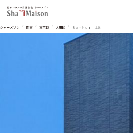
シャーメゾン
関東
東京都
大田区
Ｂａｍｈｏｒ 上池
北海道
東北
関東
関西
中国・四国
九州