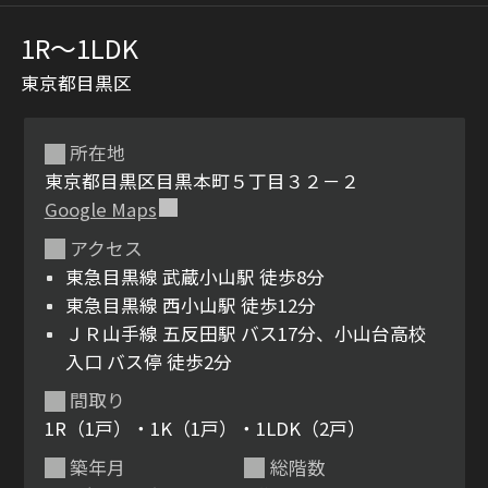
1R〜1LDK
東京都目黒区
所在地
東京都目黒区目黒本町５丁目３２－２
Google Maps
シャーメゾンとは
シャーメゾンセレクショ
アクセス
ン
東急目黒線 武蔵小山駅 徒歩8分
東急目黒線 西小山駅 徒歩12分
ＪＲ山手線 五反田駅 バス17分、小山台高校
入口 バス停 徒歩2分
ルームツアー
動画ギャラリー
間取り
1R（1戸）・1K（1戸）・1LDK（2戸）
築年月
総階数