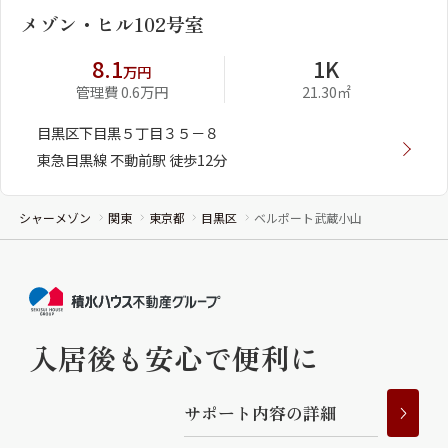
メゾン・ヒル102号室
8.1
1K
万円
管理費 0.6万円
21.30㎡
目黒区下目黒５丁目３５－８
東急目黒線 不動前駅 徒歩12分
シャーメゾン
関東
東京都
目黒区
ベルポート武蔵小山
入居後も安心で便利に
サ
ポ
ー
ト
内
容
の
詳
細