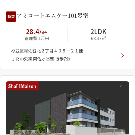
アミコートエムケー101号室
新築
28.4
2LDK
万円
管理費 1万円
68.37㎡
杉並区阿佐谷北２丁目４９５－２１他
ＪＲ中央線 阿佐ヶ谷駅 徒歩7分