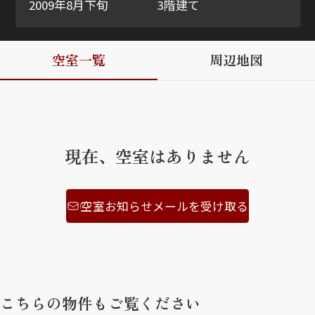
2009年8月下旬
3階建て
ShaMaison STYLE
空室一覧
周辺地図
シャーメゾンショップを探す
らくらく内見
シャーメゾンライフサポート
自立型サービス付き・シニア向け
現在、空室はありません
お問い合わせ・よくある質問
空室お知らせメールを受け取る
シャーメゾンライフ CLUB
らくらくパートナー
シャーメゾンライフ GUARD
らくらくプラチナ
こちらの物件もご覧ください