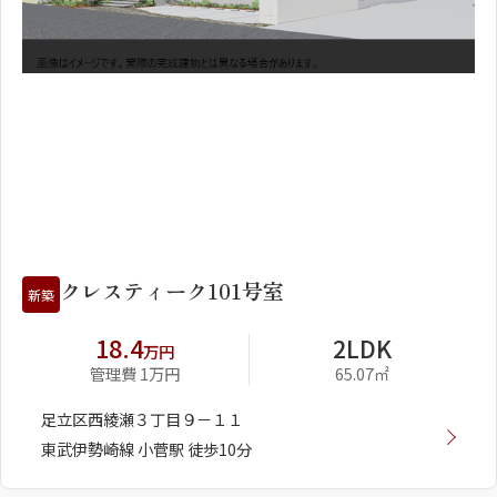
1
2
クレスティーク101号室
新築
18.4
2LDK
万円
管理費 1万円
65.07㎡
足立区西綾瀬３丁目９－１１
東武伊勢崎線 小菅駅 徒歩10分