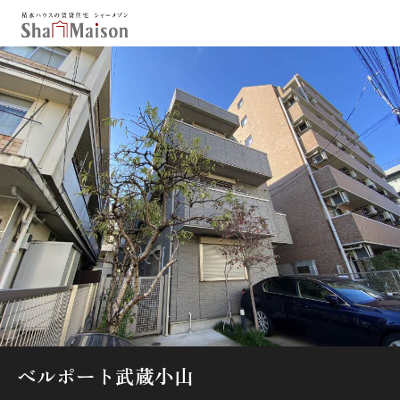
保存した条件
お気に入り
新着メール設定
最近見た物件
北海道
東北
関東
中部
関西
中国・四国
九州
市区郡・路線・駅から探す
通勤・通学時間から探す
地図から探す
ベルポート武蔵小山
人気のカテゴリから探す