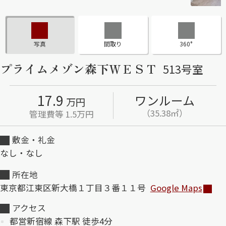
ShaMaison STYLE
写真
間取り
360°
シャーメゾンショップを探す
プライムメゾン森下ＷＥＳＴ
513号室
らくらく内見
シャーメゾンライフサポート
自立型サービス付き・シニア向け
17.9
ワンルーム
万円
（35.38㎡）
管理費等 1.5万円
敷金・礼金
お問い合わせ・よくある質問
シャーメゾンライフ CLUB
なし・なし
らくらくパートナー
シャーメゾンライフ GUARD
所在地
らくらくプラチナ
東京都江東区新大橋１丁目３番１１号
Google Maps
アクセス
都営新宿線 森下駅 徒歩4分