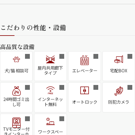
こだわりの性能・設備
高品質な設備
屋内共用廊下
犬/猫 相談可
エレベーター
宅配BOX
タイプ
24時間ゴミ出
インターネッ
オートロック
防犯カメラ
し可
ト無料
TVモニター付
ワークスペー
きインターホ