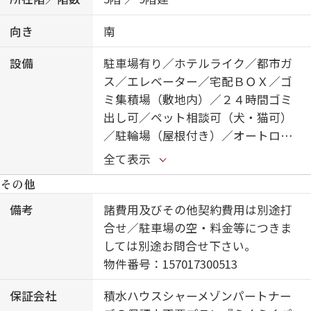
向き
南
設備
駐車場有り／ホテルライク／都市ガ
ス／エレベーター／宅配ＢＯＸ／ゴ
ミ集積場（敷地内）／２４時間ゴミ
出し可／ペット相談可（犬・猫可）
／駐輪場（屋根付き）／オートロッ
ク／防犯カメラ／４Ｋ・８Ｋ対応／
全て表示
ワークスペース／ピクチャーレール
その他
／フローリング／モニタ付ドアホン
／ダウンライト／照明器具（ＬＥ
備考
諸費用及びその他契約費用は別途打
Ｄ）／インターネット無料／玄関鍵
合せ／駐車場の空・料金等につきま
（①キー②ロック）／給湯箇所（浴
しては別途お問合せ下さい。
室・台所・洗面所）／エコジョーズ
物件番号：157017300513
／給湯器（追焚機能付）／建築物省
保証会社
積水ハウスシャーメゾンパートナー
エネ性能表示制度（ＢＥＬＳ）／浴