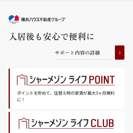
入居後も安心で便利に
サ
ポ
ー
ト
内
容
の
詳
細
ポイントを貯めて、
住替え時の家賃が最大3ヶ月無料
に！