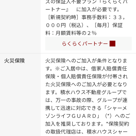
ズの保証人不要プラン『らくらくパ
室乾燥機（暖房乾燥）／シャワー／
ートナー』 に加入が必要です。
洗濯機置場（室内）／洗面化粧台／
［新規契約時］事務手数料：３３，
室内物干し／ガスコンロ／２口コン
０００円（税込）、［毎月］保証
ロ／トイレ（洗浄機能付便座）／バ
料：月額賃料等の２％
ス・トイレ（セパレイト）／エアコ
ン（１台設置）
らくらくパートナー
火災保険
火災保険へのご加入が条件となりま
す。※ご入居中は、借家人賠償責任
保険・個人賠償責任保険が付帯され
た火災保険へのご加入が必要となり
ます。積水ハウス不動産グループで
は、万一の事故の際、グループが連
携して迅速に対応できる「シャーメ
ゾンライフＧＵＡＲＤ」（*）へのご
加入を推奨しております。*保険契約
の取扱代理店は、積水ハウスシャー