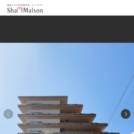
保存した条件
お気に入り
新着メール設定
最近見た物件
北海道
東北
関東
中部
関西
中国・四国
九州
市区郡・路線・駅から探す
通勤・通学時間から探す
地図から探す
人気のカテゴリから探す