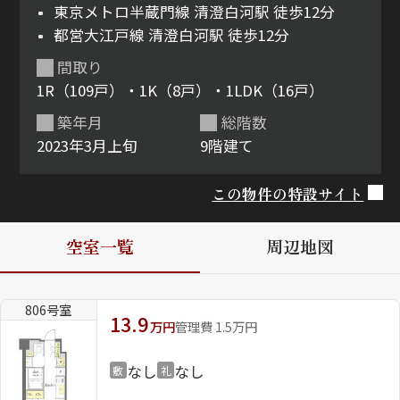
東京メトロ半蔵門線 清澄白河駅 徒歩12分
都営大江戸線 清澄白河駅 徒歩12分
ShaMaison STYLE
間取り
1R（109戸）・1K（8戸）・1LDK（16戸）
シャーメゾンショップを探す
築年月
総階数
らくらく内見
シャーメゾンライフサポート
2023年3月上旬
9階建て
自立型サービス付き・シニア向け
この物件の特設サイト
空室一覧
周辺地図
お問い合わせ・よくある質問
シャーメゾンライフ CLUB
らくらくパートナー
シャーメゾンライフ GUARD
806号室
13.9
らくらくプラチナ
万円
管理費 1.5万円
なし
なし
敷
礼