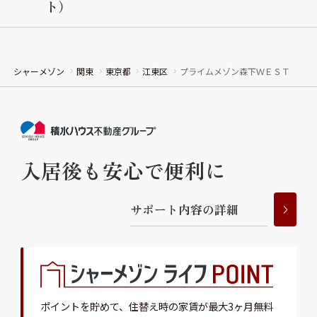
ト）
シャーメゾン
関東
東京都
江東区
プライムメゾン森下ＷＥＳＴ
入居後も安心で便利に
サ
ポ
ー
ト
内
容
の
詳
細
ポイントを貯めて、
住替え時の家賃が最大3ヶ月無料