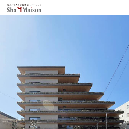
保存した条件
お気に入り
新着メール設定
最近見た物件
北海道
東北
関東
中部
関西
中国・四国
九州
市区郡・路線・駅から探す
通勤・通学時間から探す
地図から探す
人気のカテゴリから探す