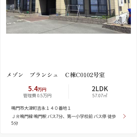
1
2
メゾン ブランシュ Ｃ棟C0102号室
5.4
2LDK
万円
管理費 0.5万円
57.07㎡
鳴門市大津町吉永１４０番地１
ＪＲ鳴門線 鳴門駅 バス7分、第一小学校前 バス停 徒歩
5分