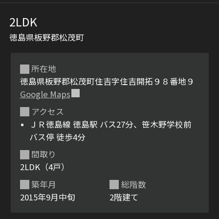
2LDK
徳島県板野郡松茂町
所在地
徳島県板野郡松茂町住吉字住吉開拓９８番地９
Google Maps
シャーメゾンとは
シャーメゾンセレクショ
アクセス
ン
ＪＲ徳島線 徳島駅 バス27分、笹木野学校前
バス停 徒歩4分
間取り
2LDK（4戸）
ルームツアー
動画ギャラリー
築年月
総階数
2015年9月中旬
2階建て