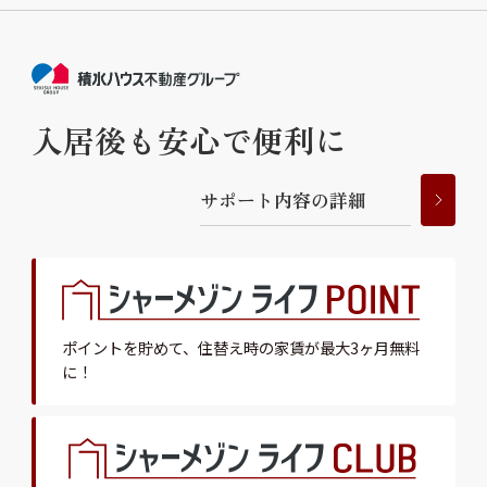
入居後も安心で便利に
サ
ポ
ー
ト
内
容
の
詳
細
ポイントを貯めて、
住替え時の家賃が最大3ヶ月無料
に！