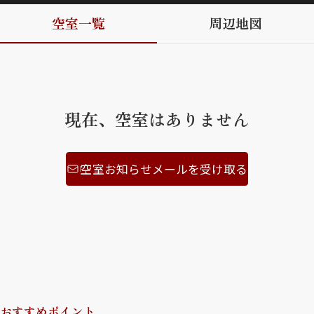
空室一覧
周辺地図
ShaMaison STYLE
シャーメゾンショップを探す
らくらく内見
シャーメゾンライフサポート
現在、空室はありません
自立型サービス付き・シニア向け
空室お知らせメールを受け取る
お問い合わせ・よくある質問
シャーメゾンライフ CLUB
らくらくパートナー
シャーメゾンライフ GUARD
らくらくプラチナ
おすすめポイント