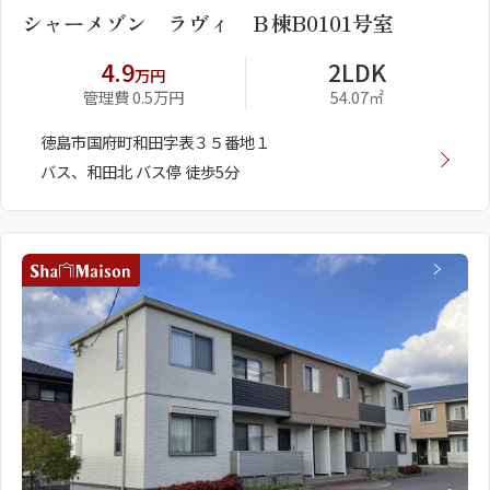
シャーメゾン ラヴィ Ｂ棟B0101号室
4.9
2LDK
万円
管理費 0.5万円
54.07㎡
徳島市国府町和田字表３５番地１
バス、和田北 バス停 徒歩5分