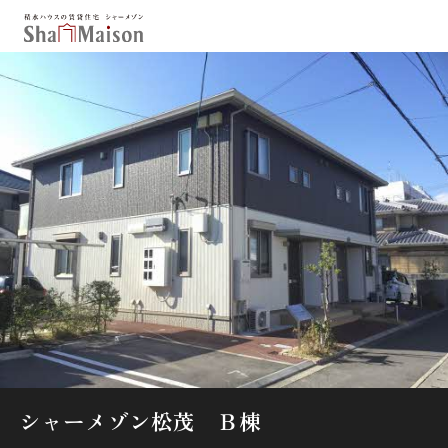
保存した条件
お気に入り
新着メール設定
最近見た物件
北海道
東北
関東
中部
関西
中国・四国
九州
市区郡・路線・駅から探す
通勤・通学時間から探す
地図から探す
シャーメゾン松茂 Ｂ棟
人気のカテゴリから探す