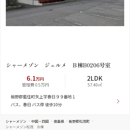
1
2
シャーメゾン ジェルメ Ｂ棟B0206号室
6.1
2LDK
万円
管理費 0.5万円
57.40㎡
板野郡藍住町矢上字春日９９番地１
バス、春日 バス停 徒歩10分
シャーメゾン
中国・四国
徳島県
板野郡松茂町
シャーメゾン松茂 Ｂ棟