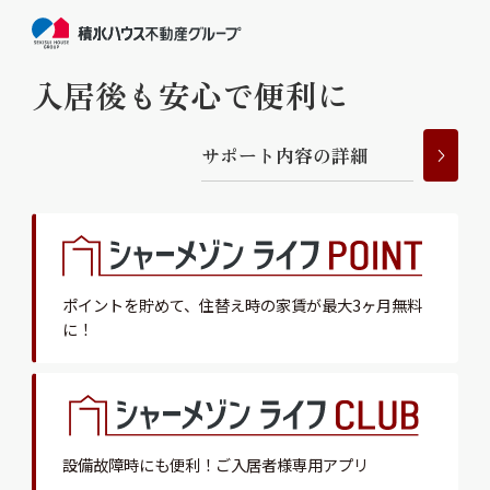
入居後も安心で便利に
サ
ポ
ー
ト
内
容
の
詳
細
ポイントを貯めて、
住替え時の家賃が最大3ヶ月無料
に！
設備故障時にも便利！
ご入居者様専用アプリ