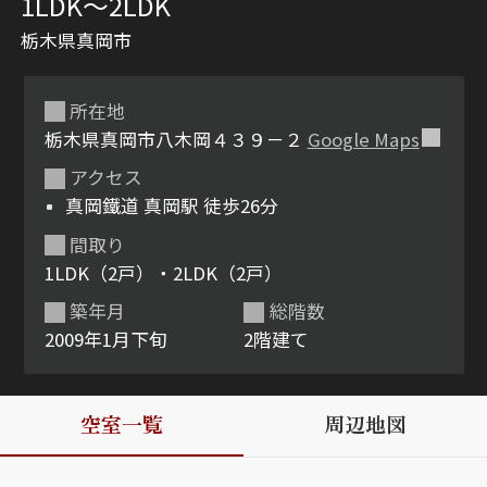
1LDK〜2LDK
栃木県真岡市
所在地
栃木県真岡市八木岡４３９－２
Google Maps
アクセス
真岡鐵道 真岡駅 徒歩26分
シャーメゾンとは
シャーメゾンセレクショ
間取り
ン
1LDK（2戸）・2LDK（2戸）
築年月
総階数
2009年1月下旬
2階建て
ルームツアー
動画ギャラリー
空室一覧
周辺地図