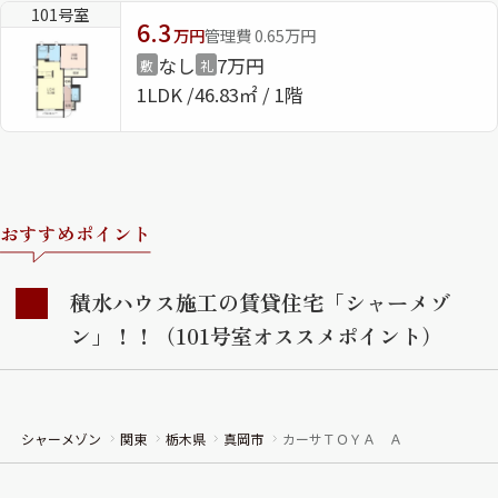
101号室
6.3
万円
管理費 0.65万円
ShaMaison STYLE
なし
7万円
敷
礼
1LDK
46.83㎡ / 1階
シャーメゾンショップを探す
らくらく内見
シャーメゾンライフサポート
自立型サービス付き・シニア向け
おすすめポイント
積水ハウス施工の賃貸住宅「シャーメゾ
お問い合わせ・よくある質問
シャーメゾンライフ CLUB
ン」！！（101号室オススメポイント）
らくらくパートナー
シャーメゾンライフ GUARD
らくらくプラチナ
シャーメゾン
関東
栃木県
真岡市
カーサＴＯＹＡ Ａ