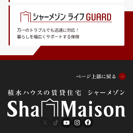
万一のトラブルでも迅速に対応！
暮らしを幅広くサポートする保険
ペ
ー
ジ
上
部
に
戻
る