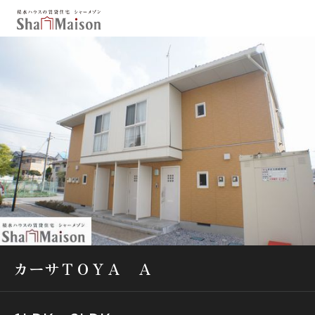
保存した条件
お気に入り
新着メール設定
最近見た物件
北海道
東北
関東
中部
関西
中国・四国
九州
市区郡・路線・駅から探す
通勤・通学時間から探す
カーサＴＯＹＡ Ａ
地図から探す
人気のカテゴリから探す