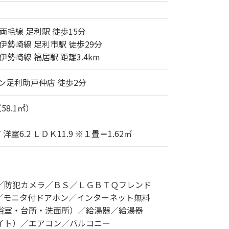
両毛線 足利駅 徒歩15分
伊勢崎線 足利市駅 徒歩29分
伊勢崎線 福居駅 距離3.4km
ン足利助戸仲店 徒歩2分
（58.1㎡）
7 洋室6.2 ＬＤＫ11.9 ※１畳＝1.62㎡
／防犯カメラ／ＢＳ／ＬＧＢＴＱフレンド
／モニタ付ドアホン／インターネット無料
浴室・台所・洗面所）／給湯器／給湯器
イト）／エアコン／バルコニー