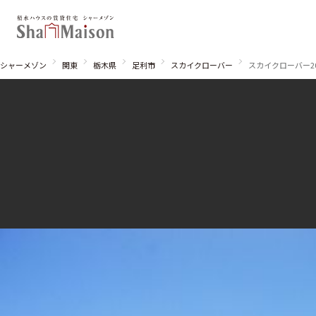
シャーメゾン
関東
栃木県
足利市
スカイクローバー
スカイクローバー2
北海道
東北
関東
関西
中国・四国
九州