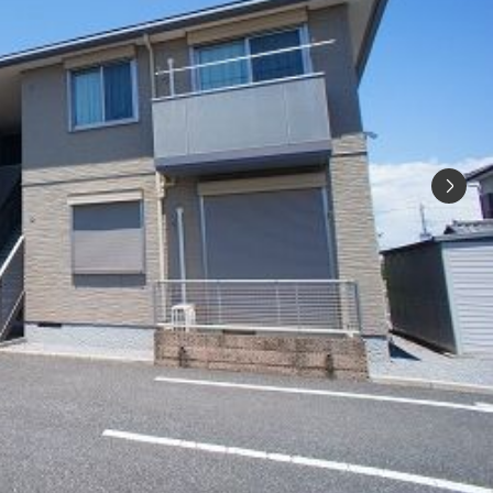
シャーメゾ
らくらく内
シャーメゾ
ルームツアー
自立型サー
お問い合わ
シャーメゾン
らくらくパ
シャーメゾン