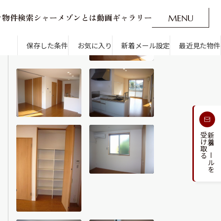
ン
物
件
検
索
シ
ャ
ー
メ
ゾ
ン
と
は
動
画
ギ
ャ
ラ
リ
ー
M
E
N
U
O
P
E
N
CLOSE
新着メール設定
最近見た物件
保存した条件
お気に入り
新着メール設定
最近見た物件
す
通勤・通学時間から探す
受け取る
新着メールを
人気のカテゴリから探す