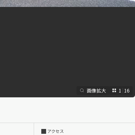
らくらくプ
画像拡大
1
16
アクセス