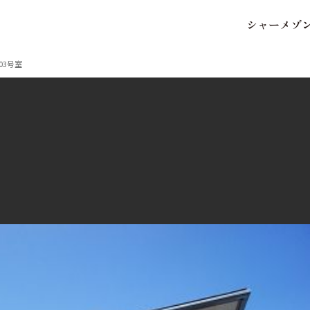
シ
ャ
ー
メ
ゾ
保存した条件
お気に入り
03号室
市区郡・路線・駅から探
中部
地図から探す