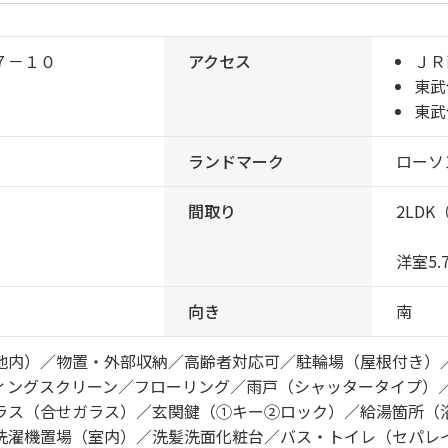
７－１０
アクセス
ＪＲ
東武
東武
ランドマーク
ローソ
間取り
2LDK
洋室5.
向き
南
地内）／物置・外部収納／高齢者対応可／駐輪場（屋根付き）
ィングスクリーン／フローリング／雨戸（シャッタータイプ）
ラス（合せガラス）／玄関鍵（①キー②ロック）／給湯箇所（
洗濯機置場（室内）／洗髪洗面化粧台／バス・トイレ（セパレ