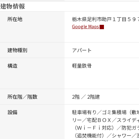
建物情報
所在地
栃木県足利市助戸１丁目５９
Google Maps
建物種別
アパート
構造
軽量鉄骨
所在階／階数
2階 ／ 2階建
設備
駐車場有り／ゴミ集積場（敷
リー／宅配ＢＯＸ／スライデ
（Ｗｉ－Ｆｉ対応）／防犯ガ
（追焚機能付）／シャワー／