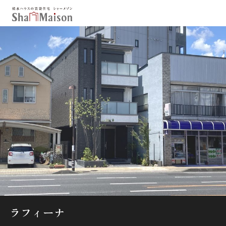
保存した条件
お気に入り
新着メール設定
最近見た物件
北海道
東北
関東
中部
関西
中国・四国
九州
市区郡・路線・駅から探す
通勤・通学時間から探す
地図から探す
ラフィーナ
人気のカテゴリから探す