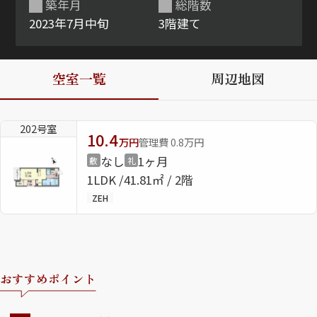
築年月
総階数
2023年7月中旬
3階建て
ShaMaison STYLE
空室一覧
周辺地図
シャーメゾンショップを探す
らくらく内見
シャーメゾンライフサポート
202号室
自立型サービス付き・シニア向け
10.4
万円
管理費 0.8万円
なし
1ヶ月
敷
礼
1LDK
41.81㎡ / 2階
お問い合わせ・よくある質問
ZEH
シャーメゾンライフ CLUB
らくらくパートナー
シャーメゾンライフ GUARD
らくらくプラチナ
おすすめポイント