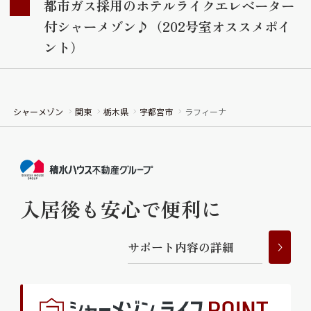
都市ガス採用のホテルライクエレベーター
付シャーメゾン♪（202号室オススメポイ
ント）
シャーメゾン
関東
栃木県
宇都宮市
ラフィーナ
入居後も安心で便利に
サ
ポ
ー
ト
内
容
の
詳
細