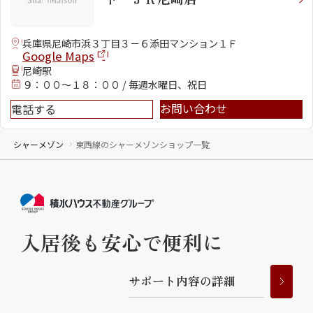
ShaMaison STYLE
兵庫県尼崎市浜３丁目３－６添田マンション１Ｆ
Google Maps
尼崎駅
シャーメゾンショップを探す
９：００～１８：００ / 毎週水曜日、祝日
らくらく内見
お問い合わせ
電話する
シャーメゾンライフサポート
自立型サービス付き・シニア向け
シャーメゾン
東西線のシャーメゾンショップ一覧
お問い合わせ・よくある質問
シャーメゾンライフ CLUB
らくらくパートナー
入居後も安心で便利に
シャーメゾンライフ GUARD
らくらくプラチナ
サ
ポ
ー
ト
内
容
の
詳
細