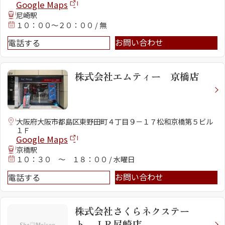
Google Maps
尼崎駅
１０：００～２０：００ / 無
お問い合わせ
電話する
株式会社エムティー 京橋店
シャーメゾンとは
シャーメゾンセレクショ
ン
大阪府大阪市都島区東野田町４丁目９－１７松和京橋第５ビル
１Ｆ
Google Maps
京橋駅
１０：３０ ～ １８：００ / 水曜日
お問い合わせ
電話する
ルームツアー
動画ギャラリー
株式会社さくらネクステー
ト ＪＲ尼崎店