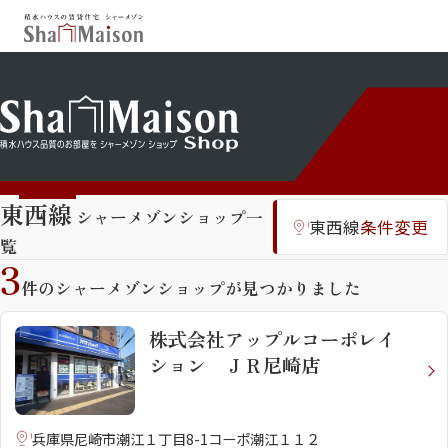
保存した条件
お気に入り
新着メール設定
最近見た物件
東西線
シャーメゾンショップ一
北海道
東北
関東
東西線
条件変更
覧
中部
関西
中国・四国
3
九州
件のシャーメゾンショップが見つかりました
市区郡・路線・駅から探す
株式会社アップルコーポレイ
通勤・通学時間から探す
ション ＪＲ尼崎店
地図から探す
人気のカテゴリから探す
兵庫県尼崎市潮江１丁目8-1コーポ潮江１１２