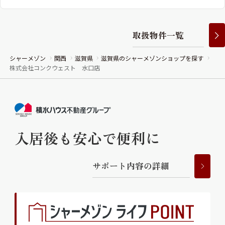
取
扱
物
件
一
覧
シャーメゾン
関西
滋賀県
滋賀県のシャーメゾンショップを探す
株式会社コンクウェスト 水口店
入居後も安心で便利に
サ
ポ
ー
ト
内
容
の
詳
細