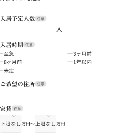
入居予定人数
任意
人
入居時期
任意
至急
3ヶ月前
8ヶ月前
1年以内
未定
ご希望の住所
任意
家賃
任意
～
万円
万円