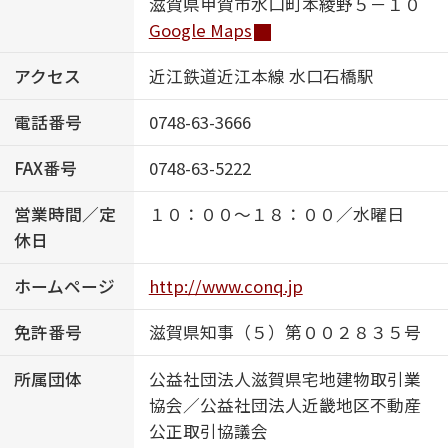
滋賀県甲賀市水口町本綾野５－１０
Google Maps
ShaMaison STYLE
アクセス
近江鉄道近江本線 水口石橋駅
シャーメゾンショップを探す
電話番号
0748-63-3666
らくらく内見
シャーメゾンライフサポート
FAX番号
0748-63-5222
自立型サービス付き・シニア向け
営業時間／定
１０：００～１８：００／水曜日
休日
お問い合わせ・よくある質問
ホームページ
http://www.conq.jp
シャーメゾンライフ CLUB
らくらくパートナー
免許番号
滋賀県知事（５）第００２８３５号
シャーメゾンライフ GUARD
らくらくプラチナ
所属団体
公益社団法人滋賀県宅地建物取引業
協会／公益社団法人近畿地区不動産
公正取引協議会