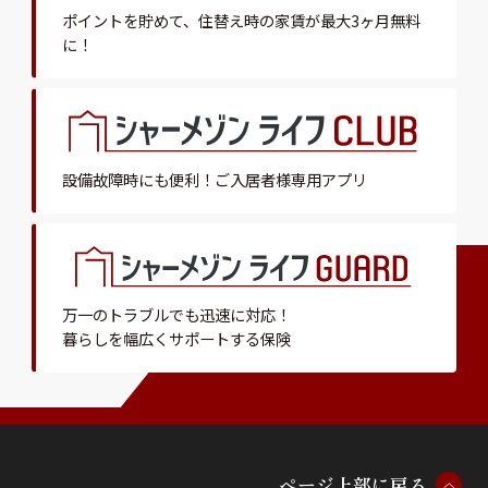
ポイントを貯めて、
住替え時の家賃が最大3ヶ月無料
に！
設備故障時にも便利！
ご入居者様専用アプリ
万一のトラブルでも迅速に対応！
暮らしを幅広くサポートする保険
ペ
ー
ジ
上
部
に
戻
る