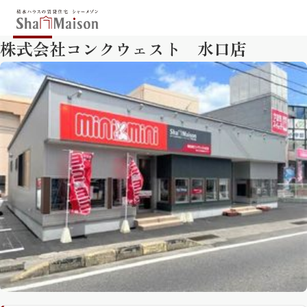
株式会社コンクウェスト 水口店
保存した条件
お気に入り
新着メール設定
最近見た物件
北海道
東北
関東
中部
関西
中国・四国
九州
市区郡・路線・駅から探す
通勤・通学時間から探す
地図から探す
人気のカテゴリから探す