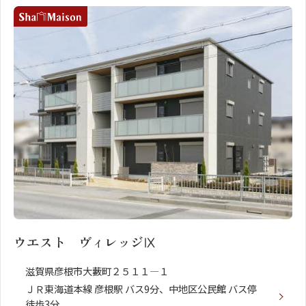
ウエスト ヴィレッジⅨ
滋賀県彦根市大藪町２５１１―１
ＪＲ東海道本線 彦根駅 バス9分、中地区公民館 バス停
徒歩3分