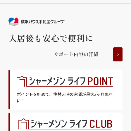
入居後も安心で便利に
サ
ポ
ー
ト
内
容
の
詳
細
ポイントを貯めて、
住替え時の家賃が最大3ヶ月無料
に！