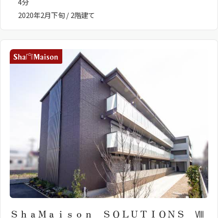
4分
2020年2月下旬 / 2階建て
ＳｈａＭａｉｓｏｎ ＳＯＬＵＴＩＯＮＳ Ⅷ