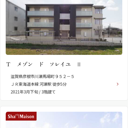
シャーメゾンとは
シャーメゾンセレクショ
Ｔ メゾン ド ソレイユ Ⅱ
ン
滋賀県彦根市川瀬馬場町９５２－５
ＪＲ東海道本線 河瀬駅 徒歩5分
2021年3月下旬 / 3階建て
ルームツアー
動画ギャラリー