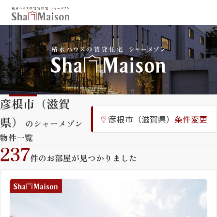
保存した条件
お気に入り
新着メール設定
最近見た物件
彦根市（滋賀
北海道
東北
関東
県）
彦根市（滋賀県）
条件変更
中部
関西
中国・四国
のシャーメゾン
九州
物件一覧
237
市区郡・路線・駅から探す
件のお部屋が見つかりました
通勤・通学時間から探す
地図から探す
人気のカテゴリから探す