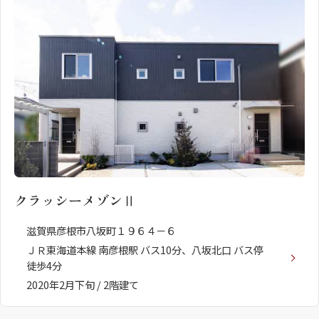
ShaMaison STYLE
シャーメゾンショップを探す
らくらく内見
シャーメゾンライフサポート
自立型サービス付き・シニア向け
お問い合わせ・よくある質問
クラッシーメゾンⅡ
シャーメゾンライフ CLUB
らくらくパートナー
滋賀県彦根市八坂町１９６４－６
シャーメゾンライフ GUARD
ＪＲ東海道本線 南彦根駅 バス10分、八坂北口 バス停
らくらくプラチナ
徒歩4分
2020年2月下旬 / 2階建て