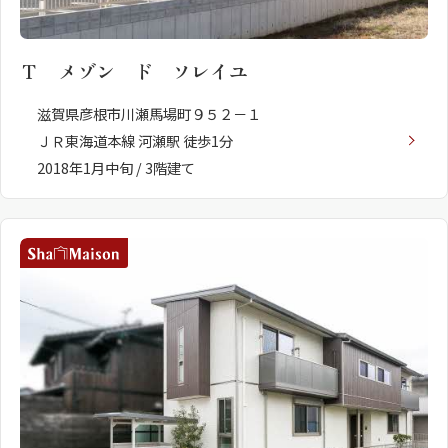
Ｔ メゾン ド ソレイユ
滋賀県彦根市川瀬馬場町９５２－１
ＪＲ東海道本線 河瀬駅 徒歩1分
2018年1月中旬 / 3階建て