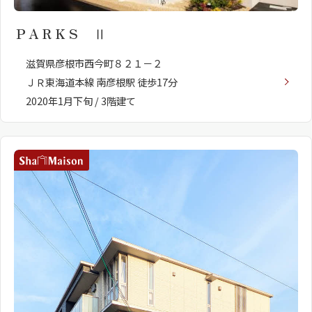
ＰＡＲＫＳ Ⅱ
滋賀県彦根市西今町８２１－２
ＪＲ東海道本線 南彦根駅 徒歩17分
2020年1月下旬 / 3階建て