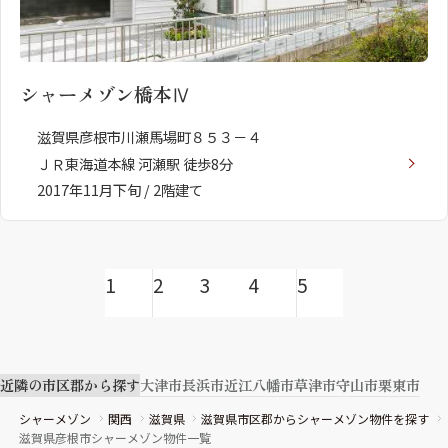
シャーメゾン橋本Ⅳ
滋賀県彦根市川瀬馬場町８５３－４
ＪＲ東海道本線 河瀬駅 徒歩8分
2017年11月下旬 / 2階建て
1
2
3
4
5
近隣の市区郡から探す
大津市
長浜市
近江八幡市
草津市
守山市
栗東市
シャーメゾン
関西
滋賀県
滋賀県市区郡からシャーメゾン物件を探す
滋賀県彦根市シャーメゾン物件一覧