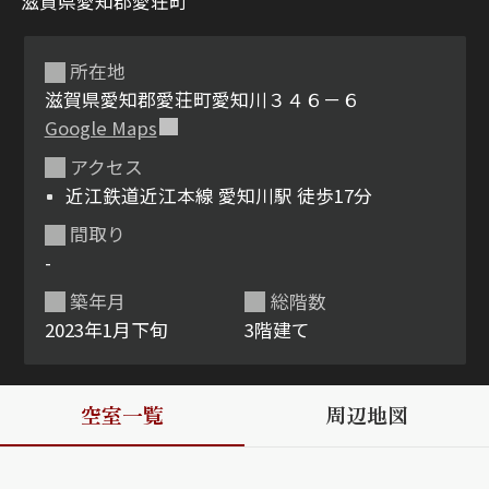
滋賀県愛知郡愛荘町
所在地
滋賀県愛知郡愛荘町愛知川３４６－６
Google Maps
アクセス
近江鉄道近江本線 愛知川駅 徒歩17分
シャーメゾンとは
シャーメゾンセレクショ
間取り
ン
-
築年月
総階数
2023年1月下旬
3階建て
ルームツアー
動画ギャラリー
空室一覧
周辺地図