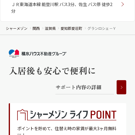
ＪＲ東海道本線 能登川駅 バス3分、佐生 バス停 徒歩2
分
シャーメゾン
関西
滋賀県
愛知郡愛荘町
グランロシェ－Ｙ
入居後も安心で便利に
サ
ポ
ー
ト
内
容
の
詳
細
ポイントを貯めて、
住替え時の家賃が最大3ヶ月無料
に！