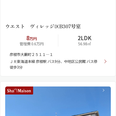
1
2
ウエスト ヴィレッジⅨB307号室
8
2LDK
万円
管理費 0.6万円
56.98㎡
彦根市大藪町２５１１―１
ＪＲ東海道本線 彦根駅 バス9分、中地区公民館 バス停
徒歩3分