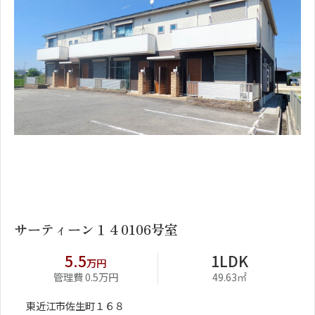
1
2
サーティーン１４0106号室
5.5
1LDK
万円
管理費 0.5万円
49.63㎡
東近江市佐生町１６８