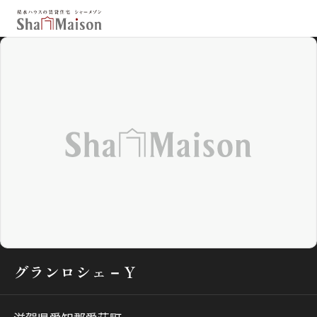
保存した条件
お気に入り
新着メール設定
最近見た物件
北海道
東北
関東
中部
関西
中国・四国
九州
市区郡・路線・駅から探す
通勤・通学時間から探す
グランロシェ－Ｙ
地図から探す
人気のカテゴリから探す