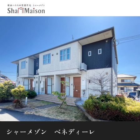
保存した条件
お気に入り
新着メール設定
最近見た物件
北海道
東北
関東
中部
関西
中国・四国
九州
市区郡・路線・駅から探す
通勤・通学時間から探す
地図から探す
シャーメゾン ベネディーレ
人気のカテゴリから探す