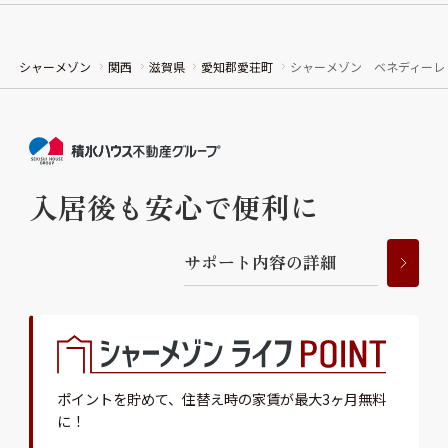
シャーメゾン
関西
滋賀県
愛知郡愛荘町
シャーメゾン ベネディーレ
入居後も安心で便利に
サ
ポ
ー
ト
内
容
の
詳
細
ポイントを貯めて、
住替え時の家賃が最大3ヶ月無料
に！