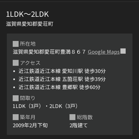
1LDK〜2LDK
滋賀県愛知郡愛荘町
所在地
滋賀県愛知郡愛荘町豊満８６７
Google Maps
アクセス
シャーメゾンとは
シャーメゾンセレクショ
近江鉄道近江本線 愛知川駅 徒歩30分
ン
近江鉄道近江本線 五箇荘駅 徒歩39分
近江鉄道近江本線 豊郷駅 徒歩60分
間取り
1LDK（3戸）・2LDK（3戸）
ルームツアー
動画ギャラリー
築年月
総階数
2009年2月下旬
2階建て