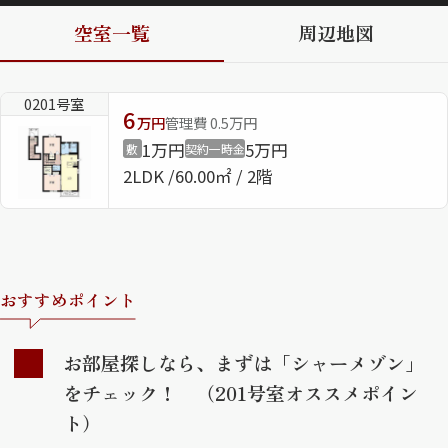
空室一覧
周辺地図
ShaMaison STYLE
0201号室
6
シャーメゾンショップを探す
万円
管理費 0.5万円
らくらく内見
1万円
5万円
敷
契約一時金
シャーメゾンライフサポート
2LDK
60.00㎡ / 2階
自立型サービス付き・シニア向け
お問い合わせ・よくある質問
シャーメゾンライフ CLUB
おすすめポイント
らくらくパートナー
シャーメゾンライフ GUARD
お部屋探しなら、まずは「シャーメゾン」
らくらくプラチナ
をチェック！ （201号室オススメポイン
ト）