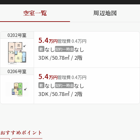
空室一覧
周辺地図
ShaMaison STYLE
0202号室
シャーメゾンショップを探す
5.4
万円
管理費 0.4万円
らくらく内見
なし
なし
敷
契約一時金
シャーメゾンライフサポート
3DK
50.78㎡ / 2階
自立型サービス付き・シニア向け
0206号室
5.4
万円
管理費 0.4万円
なし
なし
敷
契約一時金
お問い合わせ・よくある質問
3DK
50.78㎡ / 2階
シャーメゾンライフ CLUB
らくらくパートナー
シャーメゾンライフ GUARD
らくらくプラチナ
おすすめポイント