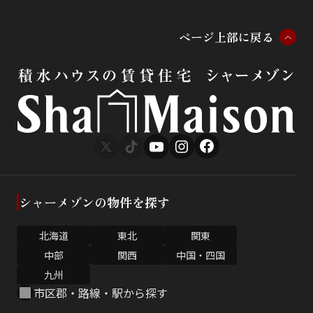
ペ
ー
ジ
上
部
に
戻
る
シャーメゾンの物件を探す
北海道
東北
関東
中部
関西
中国・四国
九州
市区郡・路線・駅から探す