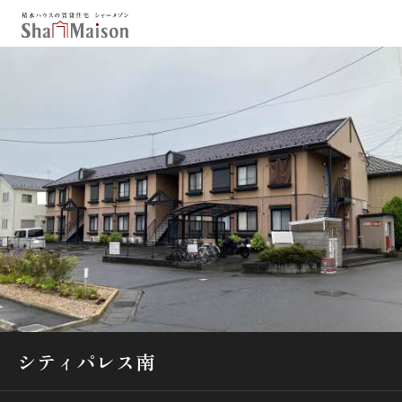
保存した条件
お気に入り
新着メール設定
最近見た物件
北海道
東北
関東
中部
関西
中国・四国
九州
市区郡・路線・駅から探す
通勤・通学時間から探す
地図から探す
シティパレス南
人気のカテゴリから探す