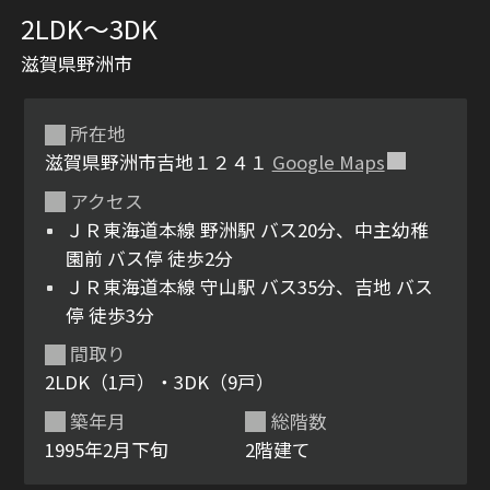
2LDK〜3DK
滋賀県野洲市
所在地
滋賀県野洲市吉地１２４１
Google Maps
アクセス
シャーメゾンとは
シャーメゾンセレクショ
ＪＲ東海道本線 野洲駅 バス20分、中主幼稚
ン
園前 バス停 徒歩2分
ＪＲ東海道本線 守山駅 バス35分、吉地 バス
停 徒歩3分
間取り
2LDK（1戸）・3DK（9戸）
ルームツアー
動画ギャラリー
築年月
総階数
1995年2月下旬
2階建て