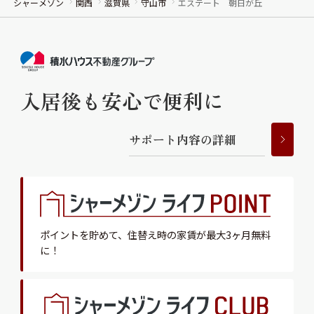
シャーメゾン
関西
滋賀県
守山市
エステート 朝日が丘
入居後も安心で便利に
サ
ポ
ー
ト
内
容
の
詳
細
ポイントを貯めて、
住替え時の家賃が最大3ヶ月無料
に！