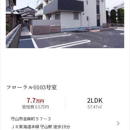
1
2
フローラル0103号室
7.7
2LDK
万円
管理費 0.5万円
57.47㎡
守山市金森町５７－３
ＪＲ東海道本線 守山駅 徒歩19分