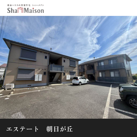
保存した条件
お気に入り
新着メール設定
最近見た物件
北海道
東北
関東
中部
関西
中国・四国
九州
市区郡・路線・駅から探す
通勤・通学時間から探す
地図から探す
エステート 朝日が丘
人気のカテゴリから探す