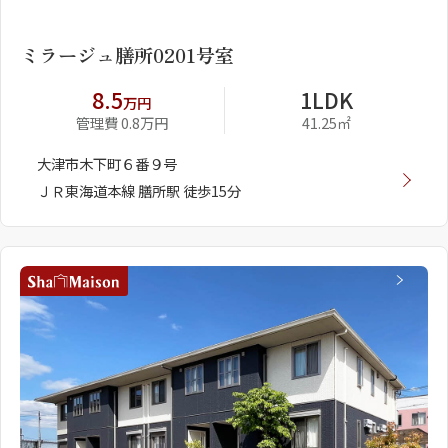
1
2
ミラージュ膳所0201号室
8.5
1LDK
万円
管理費 0.8万円
41.25㎡
大津市木下町６番９号
ＪＲ東海道本線 膳所駅 徒歩15分