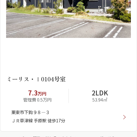
1
2
ミーリス・Ⅰ0104号室
7.3
2LDK
万円
管理費 0.5万円
53.94㎡
栗東市下鈎９８―３
ＪＲ草津線 手原駅 徒歩17分