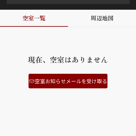
ShaMaison STYLE
空室一覧
周辺地図
シャーメゾンショップを探す
らくらく内見
シャーメゾンライフサポート
自立型サービス付き・シニア向け
現在、空室はありません
空室お知らせメールを受け取る
お問い合わせ・よくある質問
シャーメゾンライフ CLUB
らくらくパートナー
シャーメゾンライフ GUARD
らくらくプラチナ