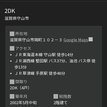
2DK
滋賀県守山市
所在地
滋賀県守山市岡町１０２－３
Google Maps
アクセス
シャーメゾンとは
シャーメゾンセレクショ
ＪＲ東海道本線 守山駅 徒歩14分
ン
ＪＲ湖西線 堅田駅 バス37分、油池 バス停 徒
歩13分
ＪＲ草津線 手原駅 徒歩46分
間取り
ルームツアー
動画ギャラリー
2DK（4戸）
築年月
総階数
2002年5月中旬
2階建て