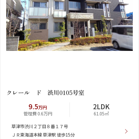
1
2
クレール ド 渋川0105号室
9.5
2LDK
万円
管理費 0.6万円
61.05㎡
草津市渋川２丁目８番１７号
ＪＲ東海道本線 草津駅 徒歩15分