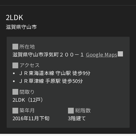
2LDK
滋賀県守山市
所在地
滋賀県守山市浮気町２００－１
Google Maps
シャーメゾンとは
シャーメゾンセレクショ
アクセス
ン
ＪＲ東海道本線 守山駅 徒歩9分
ＪＲ草津線 手原駅 徒歩50分
間取り
2LDK（12戸）
ルームツアー
動画ギャラリー
築年月
総階数
2016年11月下旬
3階建て