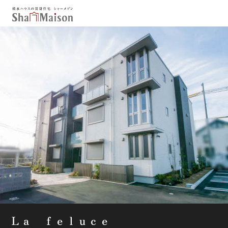
保存した条件
お気に入り
新着メール設定
最近見た物件
北海道
東北
関東
中部
関西
中国・四国
九州
市区郡・路線・駅から探す
通勤・通学時間から探す
地図から探す
人気のカテゴリから探す
Ｌａ ｆｅｌｕｃｅ