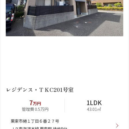
1
2
レジデンス・ＴＫC201号室
7
1LDK
万円
管理費 0.5万円
43.01㎡
栗東市綣１丁目６番２７号
ＪＲ東海道本線 栗東駅 徒歩8分