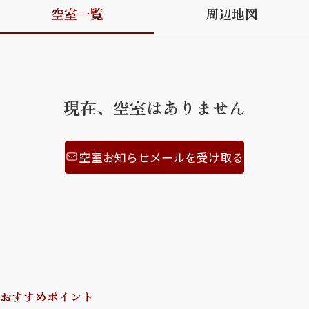
空室一覧
周辺地図
ShaMaison STYLE
シャーメゾンショップを探す
らくらく内見
現在、空室はありません
シャーメゾンライフサポート
自立型サービス付き・シニア向け
空室お知らせメールを受け取る
お問い合わせ・よくある質問
シャーメゾンライフ CLUB
らくらくパートナー
シャーメゾンライフ GUARD
らくらくプラチナ
おすすめポイント