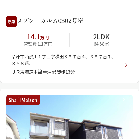
1
2
メゾン カルム0302号室
新築
14.1
2LDK
万円
管理費 1.1万円
64.58㎡
草津市西渋川１丁目字横田３５７番４、３５７番７、
３５８番、
ＪＲ東海道本線 草津駅 徒歩13分