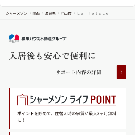
シャーメゾン
関西
滋賀県
守山市
Ｌａ ｆｅｌｕｃｅ
入居後も安心で便利に
サ
ポ
ー
ト
内
容
の
詳
細
ポイントを貯めて、
住替え時の家賃が最大3ヶ月無料
に！