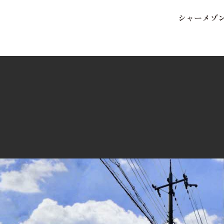
シ
ャ
ー
メ
ゾ
保存した条件
お気に入り
市区郡・路線・駅から探
中部
地図から探す