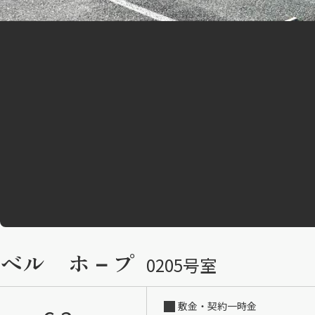
ベル ホ－プ
0205号室
敷金・契約一時金