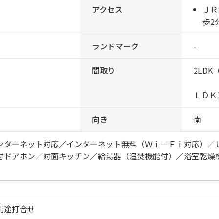
アクセス
ＪＲ
歩2
ランドマーク
-
間取り
2LDK
ＬＤＫ1
向き
南
ンターネット対応／インターネット無料（Ｗｉ－Ｆｉ対応）／
付ドアホン／対面キッチン／給湯器（追焚機能付）／浴室乾燥
別途打合せ