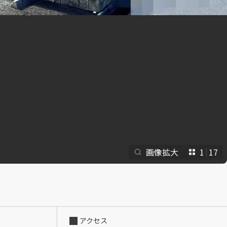
らくらくプ
画像拡大
1
17
アクセス