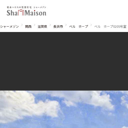
シャーメゾン
関西
滋賀県
長浜市
ベル ホ－プ
ベル ホ－プ0205号室
北海道
東北
関東
関西
中国・四国
九州