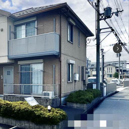
シャーメゾ
らくらく内
シャーメゾ
ルームツアー
自立型サー
お問い合わ
シャーメゾン
らくらくパ
シャーメゾン