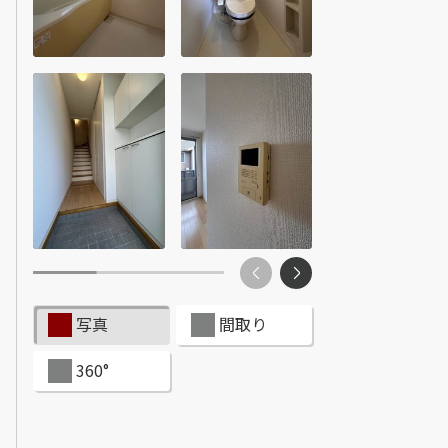
ンショップを探す
見
ンライフサポート
ビス付き・シニア向け
せ・よくある質問
写真
間取り
ライフ CLUB
360°
ートナー
ライフ GUARD