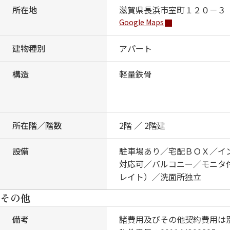
所在地
滋賀県長浜市室町１２０－３
Google Maps
建物種別
アパート
構造
軽量鉄骨
所在階／階数
2階 ／ 2階建
設備
駐車場あり／宅配ＢＯＸ／イ
対応可／バルコニー／モニタ
レイト）／洗面所独立
その他
備考
諸費用及びその他契約費用は