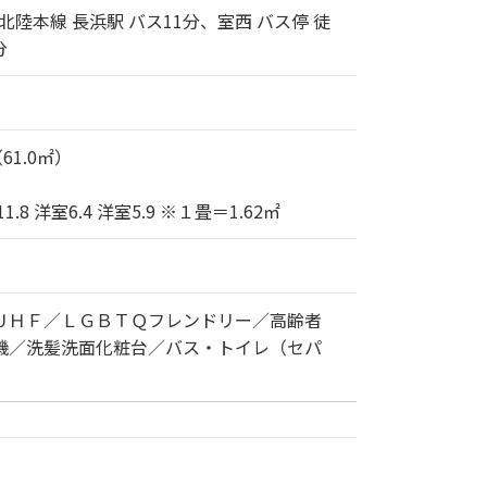
北陸本線 長浜駅 バス11分、室西 バス停 徒
分
（61.0㎡）
1.8 洋室6.4 洋室5.9 ※１畳＝1.62㎡
ＵＨＦ／ＬＧＢＴＱフレンドリー／高齢者
機／洗髪洗面化粧台／バス・トイレ（セパ