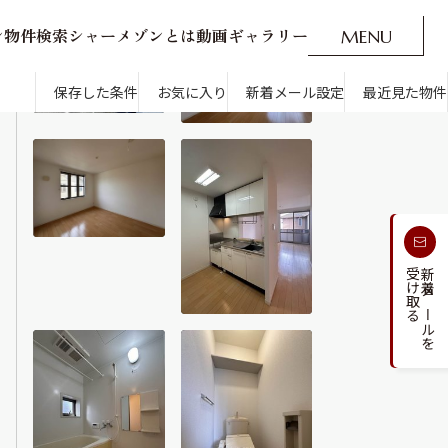
ン
物
件
検
索
シ
ャ
ー
メ
ゾ
ン
と
は
動
画
ギ
ャ
ラ
リ
ー
M
E
N
U
O
P
E
N
CLOSE
新着メール設定
最近見た物件
保存した条件
お気に入り
新着メール設定
最近見た物件
す
通勤・通学時間から探す
受け取る
新着メールを
人気のカテゴリから探す