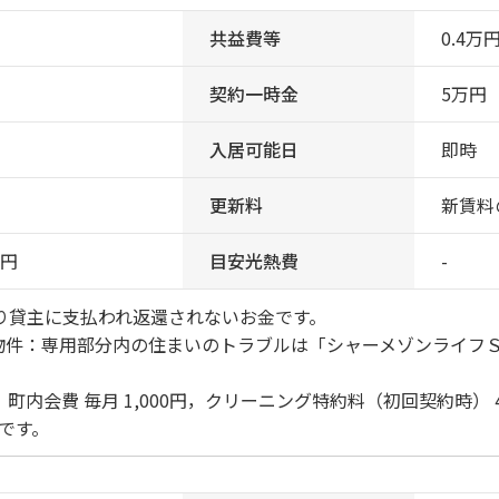
共益費等
0.4万
契約一時金
5万円
入居可能日
即時
更新料
新賃料
0円
目安光熱費
-
り貸主に支払われ返還されないお金です。
付物件：専用部分内の住まいのトラブルは「シャーメゾンライフ
。
内会費 毎月 1,000円，クリーニング特約料（初回契約時） 
要です。