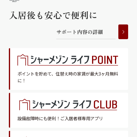
入居後も安心で便利に
サ
ポ
ー
ト
内
容
の
詳
細
ポイントを貯めて、
住替え時の家賃が最大3ヶ月無料
に！
設備故障時にも便利！
ご入居者様専用アプリ