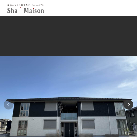
保存した条件
お気に入り
新着メール設定
最近見た物件
北海道
東北
関東
中部
関西
中国・四国
九州
市区郡・路線・駅から探す
通勤・通学時間から探す
地図から探す
人気のカテゴリから探す