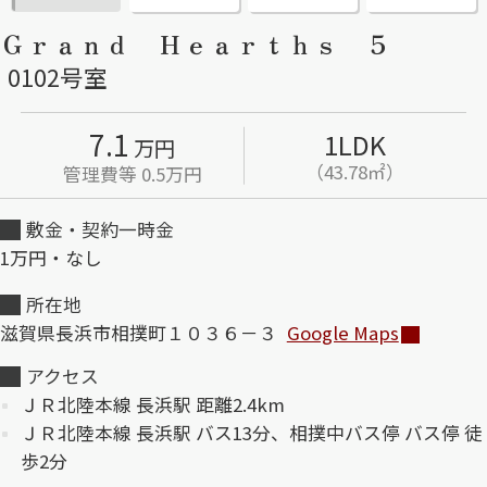
Ｇｒａｎｄ Ｈｅａｒｔｈｓ ５
ShaMaison STYLE
0102号室
シャーメゾンショップを探す
7.1
1LDK
万円
らくらく内見
（43.78㎡）
管理費等 0.5万円
シャーメゾンライフサポート
自立型サービス付き・シニア向け
敷金・契約一時金
1万円・なし
お問い合わせ・よくある質問
所在地
シャーメゾンライフ CLUB
滋賀県長浜市相撲町１０３６－３
Google Maps
らくらくパートナー
シャーメゾンライフ GUARD
アクセス
らくらくプラチナ
ＪＲ北陸本線 長浜駅 距離2.4km
ＪＲ北陸本線 長浜駅 バス13分、相撲中バス停 バス停 徒
歩2分