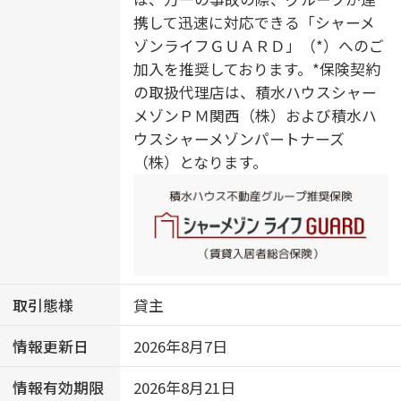
ータイプ）／専用庭／床下収納庫／
携して迅速に対応できる「シャーメ
照明器具／全身ミラー／アクセント
ゾンライフＧＵＡＲＤ」（*）へのご
クロス／火災警報器（煙感知式）／
加入を推奨しております。*保険契約
火災警報器（熱感知式）／断熱等性
の取扱代理店は、積水ハウスシャー
能等級６
メゾンＰＭ関西（株）および積水ハ
ウスシャーメゾンパートナーズ
（株）となります。
取引態様
貸主
情報更新日
2026年8月7日
情報有効期限
2026年8月21日