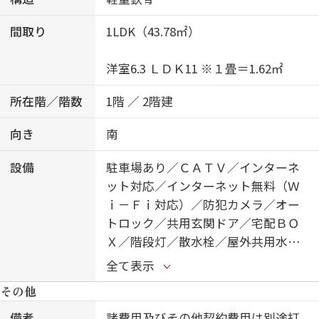
間取り
1LDK（43.78㎡）
洋室6.3 ＬＤＫ11 ※１畳＝1.62㎡
所在階／階数
1階 ／ 2階建
向き
南
設備
駐車場あり／ＣＡＴＶ／インターネ
ット対応／インターネット無料（Ｗ
ｉ－Ｆｉ対応）／防犯カメラ／オー
トロック／共用玄関ドア／宅配ＢＯ
Ｘ／階段灯／散水栓／屋外共用水栓
／ゴミ集積場（敷地内）／駐輪場
全て表示
（屋根付き）／高遮音床システム
その他
「ＳＨＡＩＤＤ５５」／消火器／植
栽／ＬＧＢＴＱフレンドリー／高齢
備考
諸費用及びその他契約費用は別途打