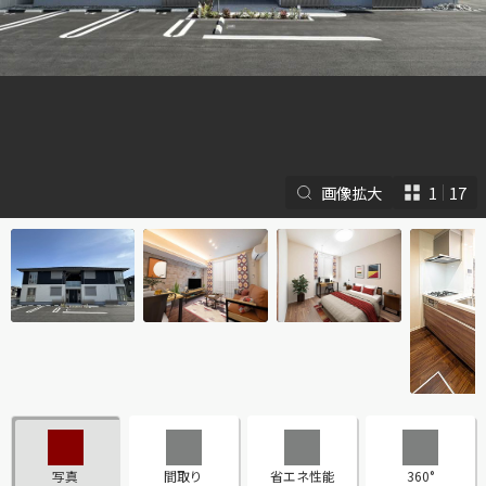
画像拡大
1
17
シャーメゾンとは
シャーメゾンセレクショ
ン
ルームツアー
動画ギャラリー
写真
間取り
省エネ性能
360°