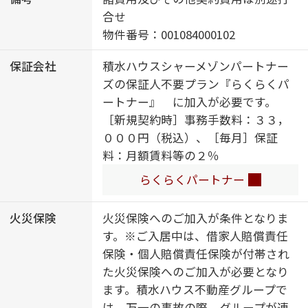
者対応可／ＩＯＴ対応／コミュニケ
合せ
ーションキッチン／長期優良住宅／
物件番号：001084000102
太陽光発電／ＺＥＨ（ﾈｯﾄ･ｾﾞﾛ･ｴﾈﾙｷﾞ
保証会社
積水ハウスシャーメゾンパートナー
ｰ･ﾊｳｽ）／カラーモニタ付ドアホン／
ズの保証人不要プラン『らくらくパ
浄水器付／ガス漏れ警報機／３口ガ
ートナー』 に加入が必要です。
スコンロ／給湯器（追焚機能付）／
［新規契約時］事務手数料：３３，
エコジョーズ／給湯箇所（浴室・台
０００円（税込）、［毎月］保証
所・洗面所）／バス・トイレ（セパ
料：月額賃料等の２％
レイト）／ユニットバス１３１８／
２４Ｈ換気システム／浴室乾燥機
らくらくパートナー
（暖房乾燥）／洗髪洗面化粧台／洗
面所独立／洗濯機置場（室内）／物
火災保険
火災保険へのご加入が条件となりま
干し／室内物干し／トイレ（暖房洗
す。※ご入居中は、借家人賠償責任
浄便座）／エアコン １台／クーラ
保険・個人賠償責任保険が付帯され
ースリーブ有／断熱複層ガラス／防
た火災保険へのご加入が必要となり
犯ガラス（合せガラス）／ＡＰ用フ
ます。積水ハウス不動産グループで
ローリング／網戸／雨戸（シャッタ
は、万一の事故の際、グループが連