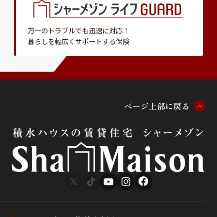
万一のトラブルでも迅速に対応！
暮らしを幅広くサポートする保険
ペ
ー
ジ
上
部
に
戻
る