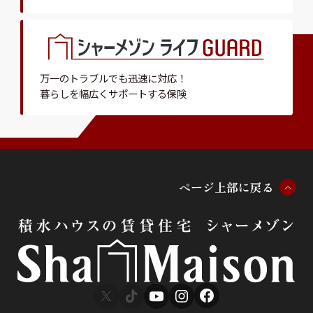
万一のトラブルでも迅速に対応！
暮らしを幅広くサポートする保険
ペ
ー
ジ
上
部
に
戻
る