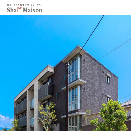
保存した条件
お気に入り
新着メール設定
最近見た物件
北海道
東北
関東
中部
関西
中国・四国
九州
市区郡・路線・駅から探す
通勤・通学時間から探す
地図から探す
人気のカテゴリから探す