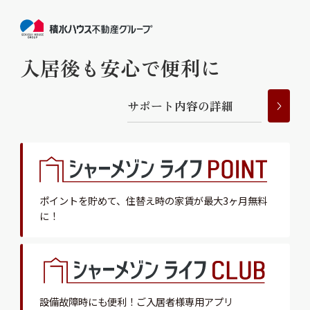
入居後も安心で便利に
サ
ポ
ー
ト
内
容
の
詳
細
ポイントを貯めて、
住替え時の家賃が最大3ヶ月無料
に！
設備故障時にも便利！
ご入居者様専用アプリ