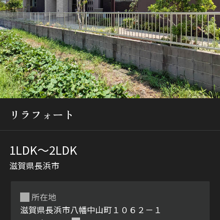
シャーメゾンとは
シャーメゾンセレクショ
ン
リラフォート
1LDK〜2LDK
滋賀県長浜市
ルームツアー
動画ギャラリー
所在地
滋賀県長浜市八幡中山町１０６２－１