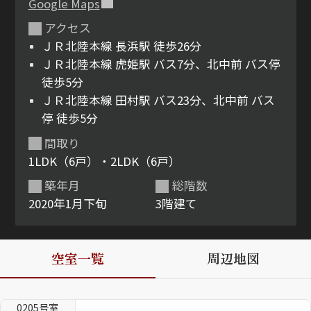
Google Maps
アクセス
ShaMaison STYLE
ＪＲ北陸本線 長浜駅 徒歩26分
ＪＲ北陸本線 虎姫駅 バス7分、北中前 バス停
シャーメゾンショップを探す
徒歩5分
らくらく内見
ＪＲ北陸本線 田村駅 バス23分、北中前 バス
シャーメゾンライフサポート
停 徒歩5分
自立型サービス付き・シニア向け
間取り
1LDK（6戸）・2LDK（6戸）
築年月
総階数
お問い合わせ・よくある質問
2020年1月下旬
3階建て
シャーメゾンライフ CLUB
らくらくパートナー
シャーメゾンライフ GUARD
らくらくプラチナ
空室一覧
周辺地図
0205号室