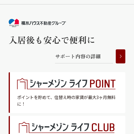
入居後も安心で便利に
サ
ポ
ー
ト
内
容
の
詳
細
ポイントを貯めて、
住替え時の家賃が最大3ヶ月無料
に！