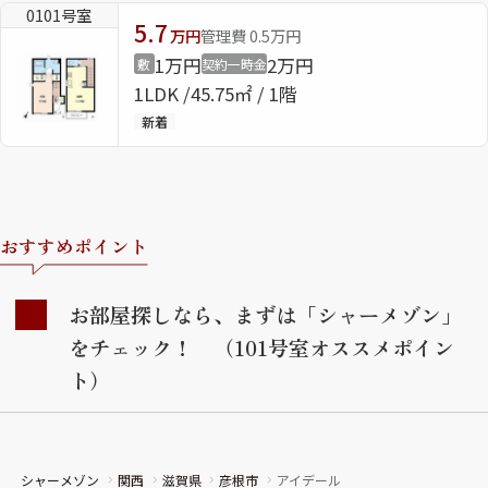
0101号室
5.7
万円
管理費 0.5万円
ShaMaison STYLE
1万円
2万円
敷
契約一時金
1LDK
45.75㎡ / 1階
新着
シャーメゾンショップを探す
らくらく内見
シャーメゾンライフサポート
自立型サービス付き・シニア向け
おすすめポイント
お問い合わせ・よくある質問
お部屋探しなら、まずは「シャーメゾン」
シャーメゾンライフ CLUB
をチェック！ （101号室オススメポイン
らくらくパートナー
シャーメゾンライフ GUARD
ト）
らくらくプラチナ
シャーメゾン
関西
滋賀県
彦根市
アイデール