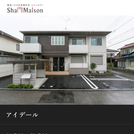
保存した条件
お気に入り
新着メール設定
最近見た物件
北海道
東北
関東
中部
関西
中国・四国
九州
市区郡・路線・駅から探す
通勤・通学時間から探す
アイデール
地図から探す
人気のカテゴリから探す