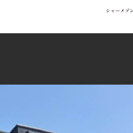
シ
ャ
ー
メ
ゾ
保存した条件
お気に入り
市区郡・路線・駅から探
中部
地図から探す