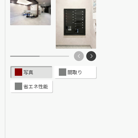
ンショップを探す
見
ンライフサポート
ビス付き・シニア向け
写真
間取り
省エネ性能
せ・よくある質問
ライフ CLUB
ートナー
ライフ GUARD