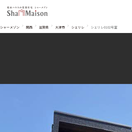
シャーメゾン
関西
滋賀県
大津市
シェリレ
シェリレ0102号室
北海道
東北
関東
関西
中国・四国
九州