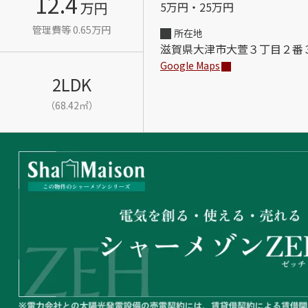
12.4
万円
5万円・25万円
管理費等 0.65万円
所在地
滋賀県大津市大萱３丁目２番
Google Maps
2LDK
（68.42㎡）