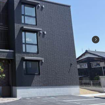
シャーメゾ
らくらく内
シャーメゾ
ルームツアー
自立型サー
お問い合わ
シャーメゾン
らくらくパ
シャーメゾン