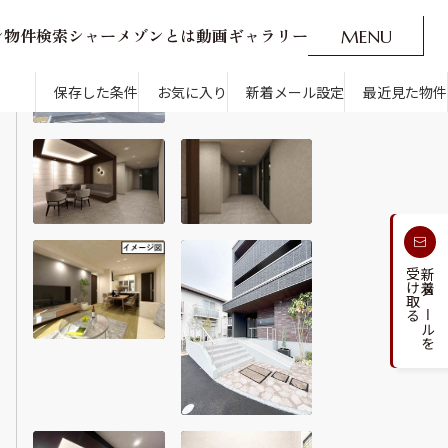
ン
物
件
検
索
シ
ャ
ー
メ
ゾ
ン
と
は
動
画
ギ
ャ
ラ
リ
ー
M
E
N
U
O
P
E
N
CLOSE
新着メール設定
最近見た物件
保存した条件
お気に入り
新着メール設定
最近見た物件
す
通勤・通学時間から探す
受け取る
新着メールを
人気のカテゴリから探す