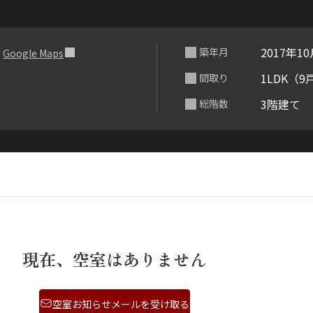
らくらくプ
号
2017年1
築年月
Google Maps
1LDK（9
間取り
3階建て
総階数
現在、空室はありません
空室お知らせメールを受け取る