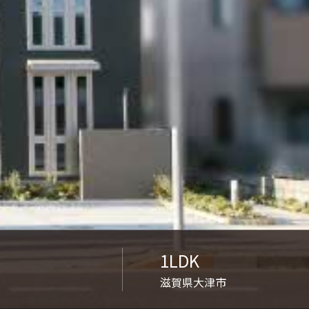
ンショップを探す
見
ンライフサポート
ビス付き・シニア向け
せ・よくある質問
ライフ CLUB
1LDK
ートナー
滋賀県大津市
ライフ GUARD