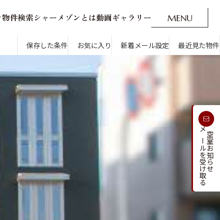
ン
物
件
検
索
シ
ャ
ー
メ
ゾ
ン
と
は
動
画
ギ
ャ
ラ
リ
ー
M
E
N
U
O
P
E
N
CLOSE
新着メール設定
最近見た物件
保存した条件
お気に入り
新着メール設定
最近見た物件
す
通勤・通学時間から探す
受け取る
メールを受け取る
新着メールを
空室お知らせ
人気のカテゴリから探す