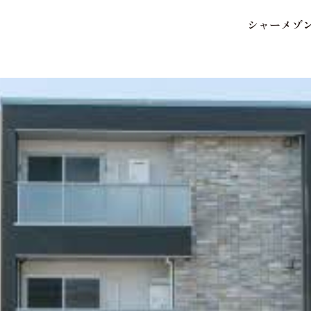
シ
ャ
ー
メ
ゾ
保存した条件
お気に入り
市区郡・路線・駅から探
中部
地図から探す