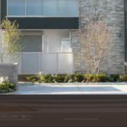
シャーメゾ
らくらく内
シャーメゾ
ルームツアー
自立型サー
お問い合わ
シャーメゾン
らくらくパ
シャーメゾン