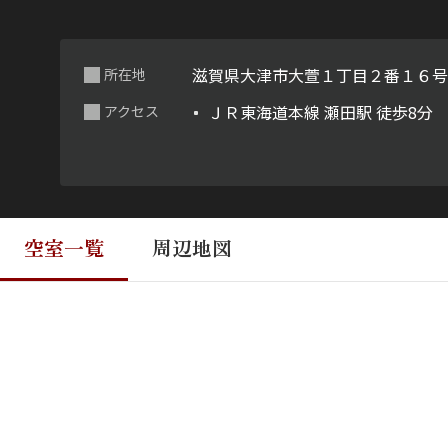
滋賀県大津市大萱１丁目２番１６
所在地
ＪＲ東海道本線 瀬田駅 徒歩8分
アクセス
空室一覧
周辺地図