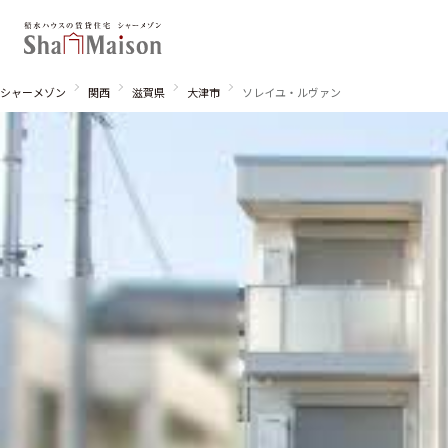
シャーメゾン
関西
滋賀県
大津市
ソレイユ・ルヴァン
北海道
東北
関東
関西
中国・四国
九州