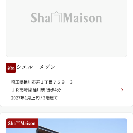
シャーメゾンとは
シャーメゾンセレクショ
シエル メゾン
ン
新築
埼玉県桶川市寿１丁目７５９－３
ＪＲ高崎線 桶川駅 徒歩4分
2027年1月上旬 / 3階建て
ルームツアー
動画ギャラリー