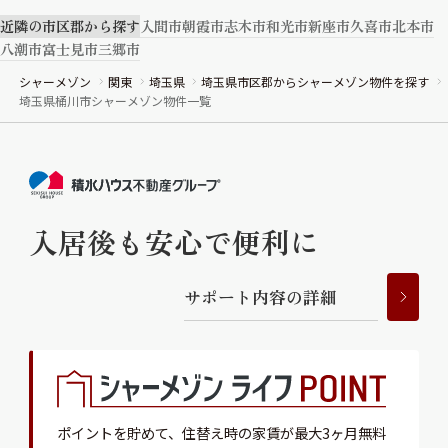
近隣の市区郡から探す
入間市
朝霞市
志木市
和光市
新座市
久喜市
北本市
八潮市
富士見市
三郷市
シャーメゾン
関東
埼玉県
埼玉県市区郡からシャーメゾン物件を探す
埼玉県桶川市シャーメゾン物件一覧
入居後も安心で便利に
サ
ポ
ー
ト
内
容
の
詳
細
ポイントを貯めて、
住替え時の家賃が最大3ヶ月無料