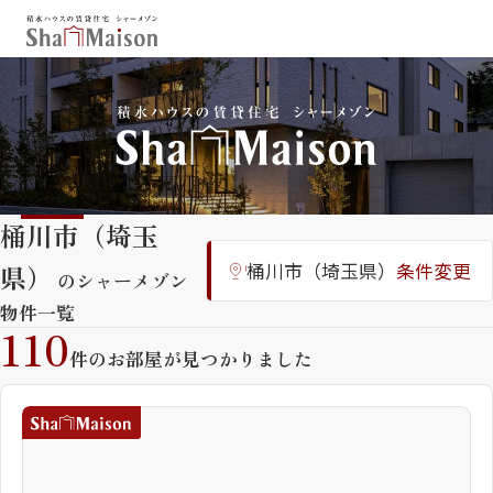
保存した条件
お気に入り
新着メール設定
最近見た物件
桶川市（埼玉
北海道
東北
関東
県）
桶川市（埼玉県）
条件変更
中部
関西
中国・四国
のシャーメゾン
九州
物件一覧
110
市区郡・路線・駅から探す
件のお部屋が見つかりました
通勤・通学時間から探す
地図から探す
人気のカテゴリから探す