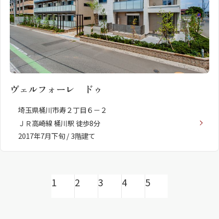
ヴェルフォーレ ドゥ
埼玉県桶川市寿２丁目６－２
ＪＲ高崎線 桶川駅 徒歩8分
2017年7月下旬 / 3階建て
1
2
3
4
5