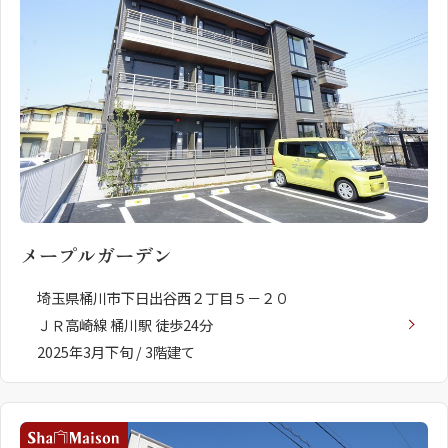
ShaMaison STYLE
シャーメゾンショップを探す
らくらく内見
シャーメゾンライフサポート
自立型サービス付き・シニア向け
メープルガーデン
お問い合わせ・よくある質問
埼玉県桶川市下日出谷西２丁目５－２０
シャーメゾンライフ CLUB
らくらくパートナー
ＪＲ高崎線 桶川駅 徒歩24分
シャーメゾンライフ GUARD
2025年3月下旬 / 3階建て
らくらくプラチナ