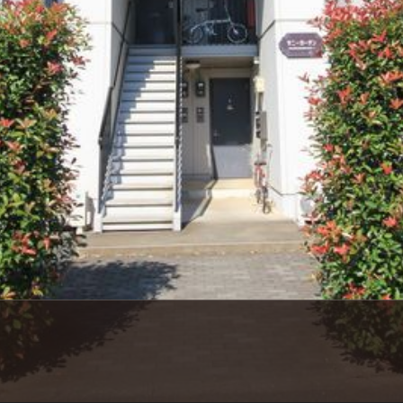
シャーメゾ
らくらく内
シャーメゾ
ルームツアー
自立型サー
お問い合わ
シャーメゾン
らくらくパ
シャーメゾン