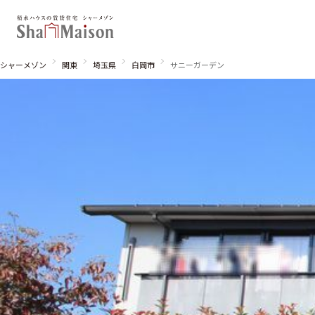
シャーメゾン
関東
埼玉県
白岡市
サニーガーデン
北海道
東北
関東
関西
中国・四国
九州