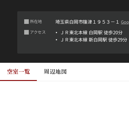
埼玉県白岡市篠津１９５３－１
所在地
Goo
ＪＲ東北本線 白岡駅 徒歩20分
アクセス
ＪＲ東北本線 新白岡駅 徒歩29分
空室一覧
周辺地図