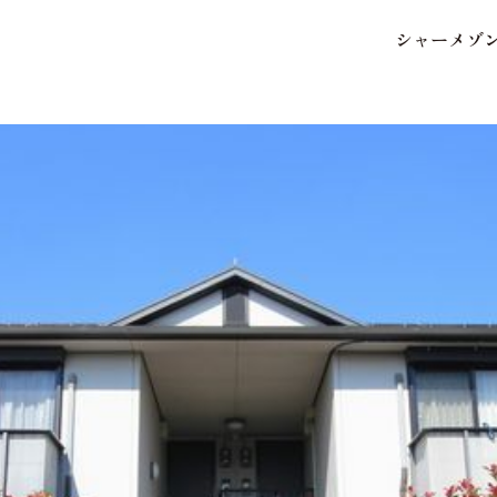
シ
ャ
ー
メ
ゾ
保存した条件
お気に入り
市区郡・路線・駅から探
中部
地図から探す