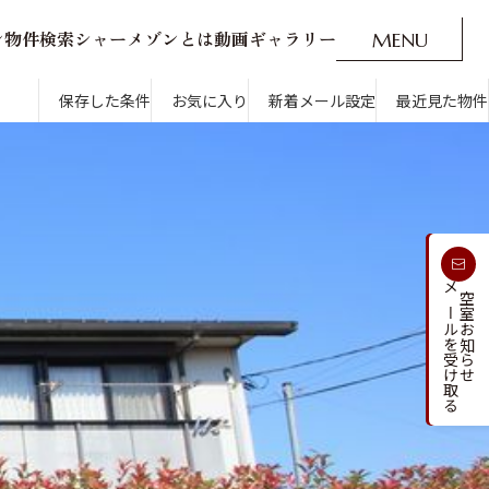
ン
物
件
検
索
シ
ャ
ー
メ
ゾ
ン
と
は
動
画
ギ
ャ
ラ
リ
ー
M
E
N
U
O
P
E
N
CLOSE
新着メール設定
最近見た物件
保存した条件
お気に入り
新着メール設定
最近見た物件
す
通勤・通学時間から探す
受け取る
メールを受け取る
新着メールを
空室お知らせ
人気のカテゴリから探す