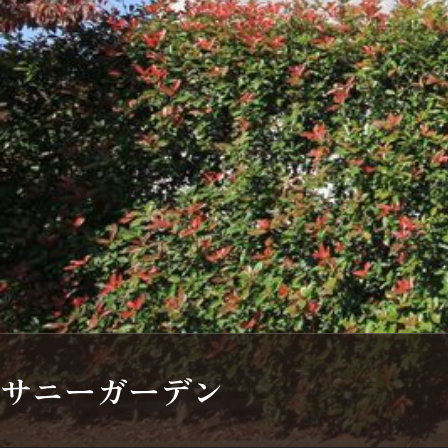
シャーメゾンとは
シャーメゾンセレクション
動画ギャラリー
ShaMaison STYLE
サニーガーデン