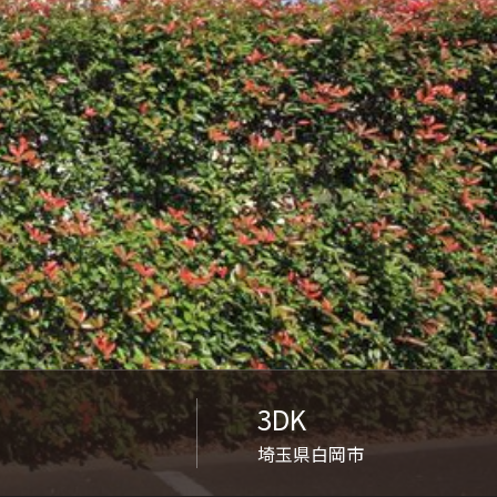
ンショップを探す
見
ンライフサポート
ビス付き・シニア向け
せ・よくある質問
ライフ CLUB
3DK
ートナー
埼玉県白岡市
ライフ GUARD