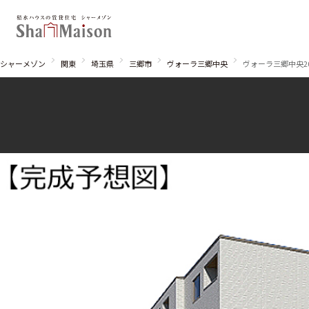
シャーメゾン
関東
埼玉県
三郷市
ヴォーラ三郷中央
ヴォーラ三郷中央2
北海道
東北
関東
関西
中国・四国
九州