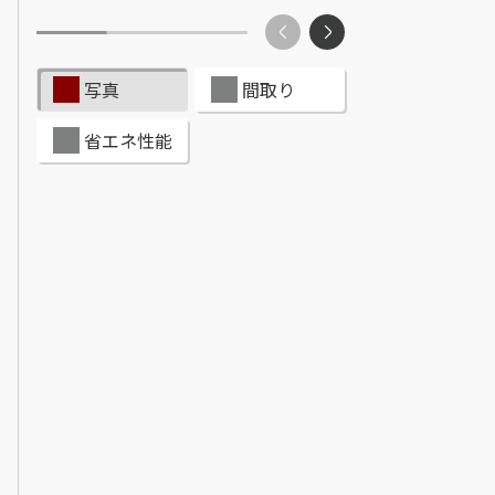
ンショップを探す
見
写真
間取り
ンライフサポート
省エネ性能
ビス付き・シニア向け
せ・よくある質問
ライフ CLUB
ートナー
ライフ GUARD