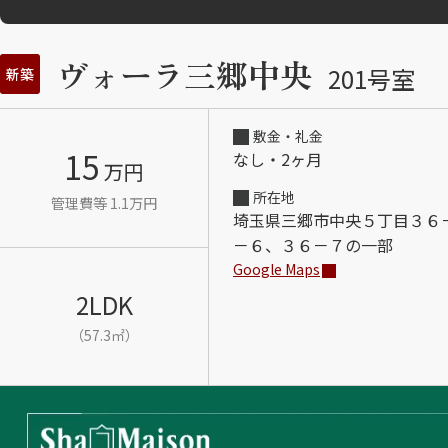
ヴォーラ三郷中央
201号室
新築
敷金・礼金
15
なし・2ヶ月
万円
所在地
管理費等 1.1万円
埼玉県三郷市中央５丁目３６
－６、３６－７の一部
Google Maps
2LDK
（57.3㎡）