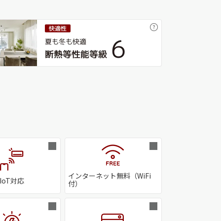
インターネット無料（WiFi
IoT対応
付）