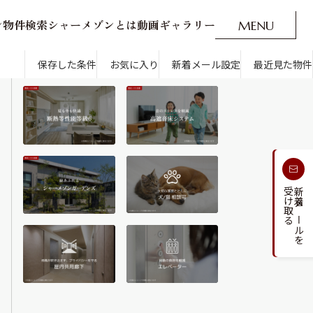
ン
物
件
検
索
シ
ャ
ー
メ
ゾ
ン
と
は
動
画
ギ
ャ
ラ
リ
ー
M
E
N
U
O
P
E
N
CLOSE
新着メール設定
最近見た物件
保存した条件
お気に入り
新着メール設定
最近見た物件
す
通勤・通学時間から探す
受け取る
新着メールを
人気のカテゴリから探す