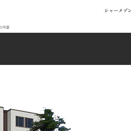
シ
ャ
ー
メ
ゾ
保存した条件
お気に入り
01号室
市区郡・路線・駅から探
中部
地図から探す