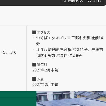
画像拡大
1
17
らくらくプ
アクセス
つくばエクスプレス 三郷中央駅 徒歩14
分
ＪＲ武蔵野線 三郷駅 バス11分、三郷市
－５、３６
消防本部前 バス停 徒歩6分
築年月
2027年2月中旬
入居
2027年2月中旬