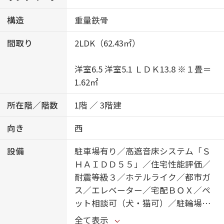
構造
重量鉄骨
間取り
2LDK（62.43㎡）
洋室6.5 洋室5.1 ＬＤＫ13.8 ※１畳＝
1.62㎡
所在階／階数
1階 ／ 3階建
向き
西
設備
駐車場有り／高遮音床システム「Ｓ
ＨＡＩＤＤ５５」／住宅性能評価／
耐震等級３／ホテルライク／都市ガ
ス／エレベーター／宅配ＢＯＸ／ペ
ット相談可（犬・猫可）／駐輪場
（屋根付き）／オートロック／防犯
全て表示