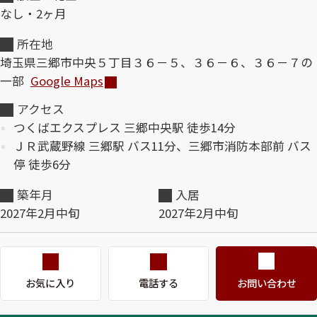
なし・2ヶ月
ShaMaison STYLE
所在地
埼玉県三郷市中央５丁目３６－５、３６－６、３６－７の
一部
Google Maps
シャーメゾンショップを探す
らくらく内見
アクセス
シャーメゾンライフサポート
つくばエクスプレス 三郷中央駅 徒歩14分
自立型サービス付き・シニア向け
ＪＲ武蔵野線 三郷駅 バス11分、三郷市消防本部前 バス
停 徒歩6分
築年月
入居
お問い合わせ・よくある質問
シャーメゾンライフ CLUB
2027年2月中旬
2027年2月中旬
らくらくパートナー
シャーメゾンライフ GUARD
らくらくプラチナ
お気に入り
電話する
お問い合わせ