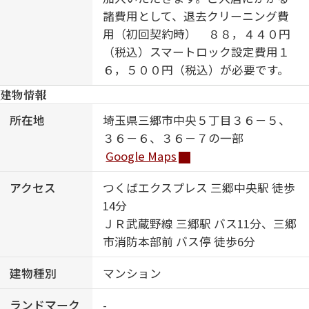
諸費用として、退去クリーニング費
用（初回契約時） ８８，４４０円
（税込）スマートロック設定費用１
６，５００円（税込）が必要です。
建物情報
所在地
埼玉県三郷市中央５丁目３６－５、
３６－６、３６－７の一部
Google Maps
アクセス
つくばエクスプレス 三郷中央駅 徒歩
14分
ＪＲ武蔵野線 三郷駅 バス11分、三郷
市消防本部前 バス停 徒歩6分
建物種別
マンション
ランドマーク
-