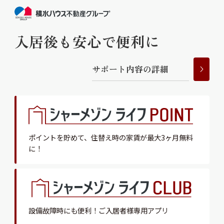
入居後も安心で便利に
サ
ポ
ー
ト
内
容
の
詳
細
ポイントを貯めて、
住替え時の家賃が最大3ヶ月無料
に！
設備故障時にも便利！
ご入居者様専用アプリ