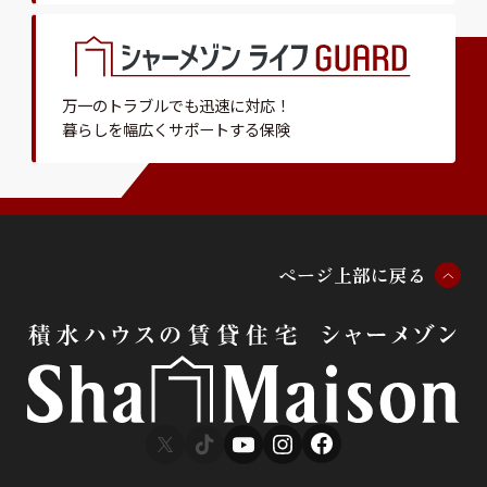
万一のトラブルでも迅速に対応！
暮らしを幅広くサポートする保険
ペ
ー
ジ
上
部
に
戻
る