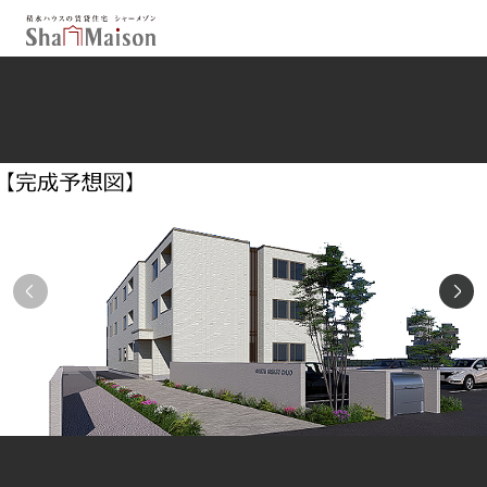
保存した条件
お気に入り
新着メール設定
最近見た物件
北海道
東北
関東
中部
関西
中国・四国
九州
市区郡・路線・駅から探す
通勤・通学時間から探す
地図から探す
人気のカテゴリから探す