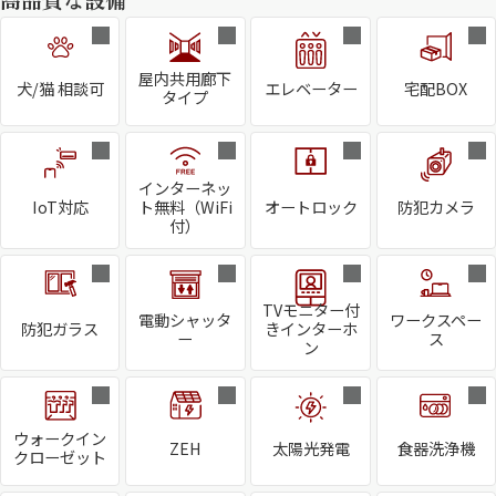
高品質な設備
屋内共用廊下
犬/猫 相談可
エレベーター
宅配BOX
タイプ
インターネッ
IoT対応
ト無料（WiFi
オートロック
防犯カメラ
付）
TVモニター付
電動シャッタ
ワークスペー
防犯ガラス
きインターホ
ー
ス
ン
ウォークイン
ZEH
太陽光発電
食器洗浄機
クローゼット