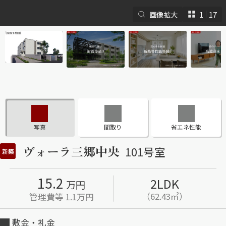
画像拡大
1
17
シャーメゾンとは
シャーメゾンセレクショ
ン
写真
間取り
省エネ性能
ヴォーラ三郷中央
101号室
新築
15.2
2LDK
ルームツアー
動画ギャラリー
万円
（62.43㎡）
管理費等 1.1万円
敷金・礼金