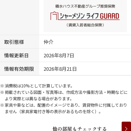
取引態様
仲介
情報更新日
2026年8月7日
情報有効期限
2026年8月21日
消費税は10%として計算しています。
掲載されている図面・写真等は、作成方法や撮影方法・時期などに
より実際とは異なる場合があります。
家具や車などは、配置のイメージであり、賃貸物件に付属しており
ません（家具家電付き等の表示があるものを除く）。
他
の
部
屋
も
チ
ェ
ッ
ク
す
る