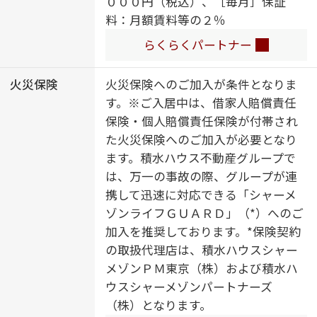
０００円（税込）、［毎月］保証
台／洗面所独立／室内物干し／対面
料：月額賃料等の２％
キッチン／ＩＨクッキングヒーター
／３口コンロ／乾燥機付食器洗浄機
らくらくパートナー
付／トイレ（洗浄機能付便座）／バ
ス・トイレ（セパレイト）／ウォー
火災保険
火災保険へのご加入が条件となりま
クインクローゼット／床下収納庫／
す。※ご入居中は、借家人賠償責任
大型玄関収納／下駄箱／全居室エア
保険・個人賠償責任保険が付帯され
コン付／エアコン（３台設置）／床
た火災保険へのご加入が必要となり
暖房／バルコニー／断熱等性能等級
ます。積水ハウス不動産グループで
５
は、万一の事故の際、グループが連
携して迅速に対応できる「シャーメ
ゾンライフＧＵＡＲＤ」（*）へのご
加入を推奨しております。*保険契約
の取扱代理店は、積水ハウスシャー
メゾンＰＭ東京（株）および積水ハ
ウスシャーメゾンパートナーズ
（株）となります。