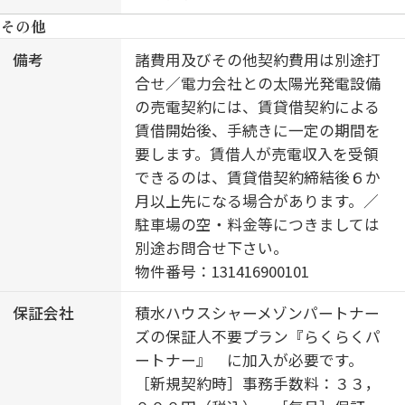
カメラ／ＣＡＴＶ（都市型）／シャ
その他
ーメゾンガーデンズ／ＬＧＢＴＱフ
レンドリー／ワークスペース／角部
備考
諸費用及びその他契約費用は別途打
屋／アクセントクロス／フローリン
合せ／電力会社との太陽光発電設備
グ／雨戸（電動シャッタータイプ）
の売電契約には、賃貸借契約による
／モニタ付ドアホン／全身ミラー／
賃借開始後、手続きに一定の期間を
間接照明／ダウンライト／インター
要します。賃借人が売電収入を受領
ネット無料（Ｗｉ－Ｆｉ対応）／防
できるのは、賃貸借契約締結後６か
犯ガラス（合せガラス）／ＩＯＴ対
月以上先になる場合があります。／
応／給湯箇所（浴室・台所・洗面
駐車場の空・料金等につきましては
所）／エコジョーズ／給湯器（追焚
別途お問合せ下さい。
機能付）／太陽光発電／ＺＥＨ（ネ
物件番号：131416900101
ット・ゼロ・エネルギー・ハウス）
保証会社
積水ハウスシャーメゾンパートナー
／建築物省エネ性能表示制度（ＢＥ
ズの保証人不要プラン『らくらくパ
ＬＳ）／浴室乾燥機（暖房乾燥）／
ートナー』 に加入が必要です。
シャワー／ユニットバス１６１８／
［新規契約時］事務手数料：３３，
洗濯機置場（室内）／洗髪洗面化粧