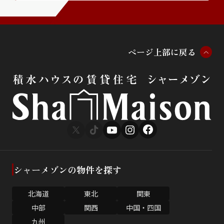
ペ
ー
ジ
上
部
に
戻
る
シャーメゾンの物件を探す
北海道
東北
関東
中部
関西
中国・四国
九州