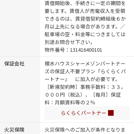
付ドアホン／全身ミラー／ダウンラ
賃借開始後、手続きに一定の期間を
イト／インターネット無料（Ｗｉ－
要します。賃借人が売電収入を受領
Ｆｉ対応）／防犯ガラス（合せガラ
できるのは、賃貸借契約締結後６か
ス）／ＩＯＴ対応／給湯箇所（浴
月以上先になる場合があります。／
室・台所・洗面所）／エコジョーズ
駐車場の空・料金等につきましては
／給湯器（追焚機能付）／太陽光発
別途お問合せ下さい。
電／ＺＥＨ（ネット・ゼロ・エネル
物件番号：131416400101
ギー・ハウス）／建築物省エネ性能
保証会社
積水ハウスシャーメゾンパートナー
表示制度（ＢＥＬＳ）／浴室乾燥機
ズの保証人不要プラン『らくらくパ
（暖房乾燥）／シャワー／ユニット
ートナー』 に加入が必要です。
バス１３１８／洗濯機置場（室内）
［新規契約時］事務手数料：３３，
／洗髪洗面化粧台／室内物干し／対
０００円（税込）、［毎月］保証
面キッチン／ＩＨクッキングヒータ
料：月額賃料等の２％
ー／３口コンロ／乾燥機付食器洗浄
機付／トイレ（洗浄機能付便座）／
らくらくパートナー
バス・トイレ（セパレイト）／ウォ
ークインクローゼット／下駄箱／全
火災保険
火災保険へのご加入が条件となりま