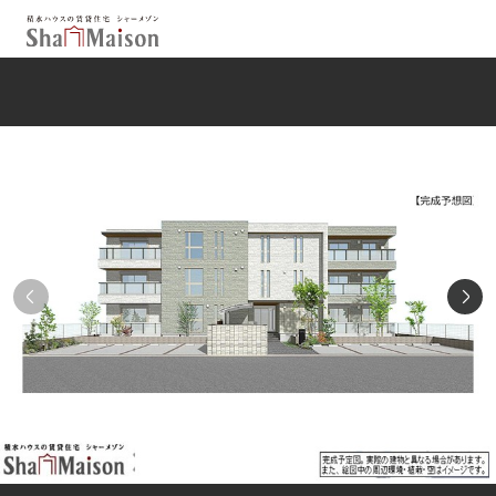
保存した条件
お気に入り
新着メール設定
最近見た物件
北海道
東北
関東
中部
関西
中国・四国
九州
市区郡・路線・駅から探す
通勤・通学時間から探す
地図から探す
人気のカテゴリから探す