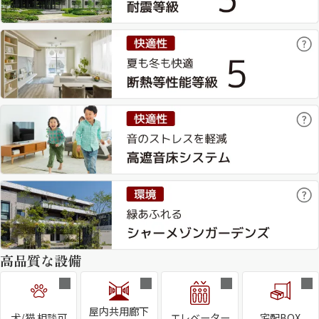
高品質な設備
屋内共用廊下
犬/猫 相談可
エレベーター
宅配BOX