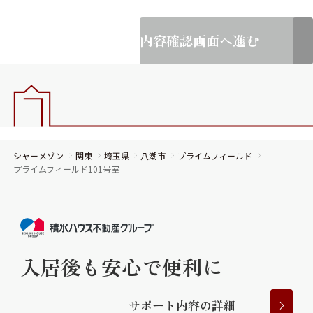
内容確認画面へ進む
シャーメゾン
関東
埼玉県
八潮市
プライムフィールド
プライムフィールド101号室
入居後も安心で便利に
サ
ポ
ー
ト
内
容
の
詳
細