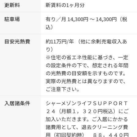
更新料
新賃料の1ヶ月分
駐車場
有り／月 14,300円 ～ 14,300円（税
込）
目安光熱費
約11万円/年 （他に余剰売電収入あ
り）
※住宅の省エネ性能に基づき、一定
の設定条件の下で、想定される年間
の光熱費の目安額を示すものです。
実際の光熱費とは異なりますので、
ご注意下さい。
入居諸条件
シャーメゾンライフＳＵＰＰＯＲＴ
２４（月額１，３２０円税込）にご
加入いただきます。ご入居にかかる
諸費用として、退去クリーニング費
用（初回契約時） ８８，４４０円