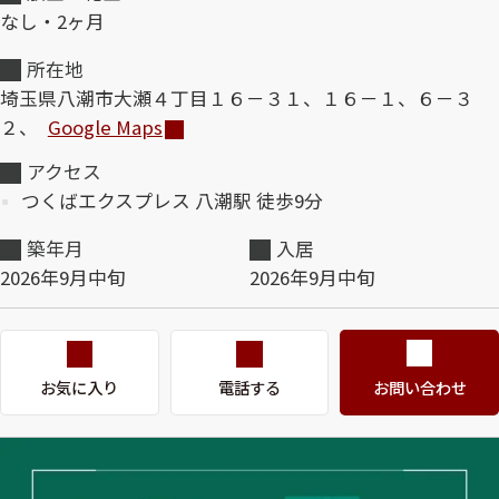
なし・2ヶ月
ShaMaison STYLE
所在地
埼玉県八潮市大瀬４丁目１６－３１、１６－１、６－３
２、
Google Maps
シャーメゾンショップを探す
らくらく内見
アクセス
シャーメゾンライフサポート
つくばエクスプレス 八潮駅 徒歩9分
自立型サービス付き・シニア向け
築年月
入居
2026年9月中旬
2026年9月中旬
お問い合わせ・よくある質問
シャーメゾンライフ CLUB
らくらくパートナー
シャーメゾンライフ GUARD
お気に入り
電話する
お問い合わせ
らくらくプラチナ