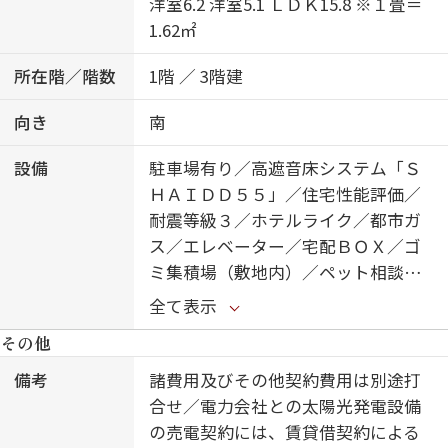
洋室6.2 洋室5.1 ＬＤＫ15.8 ※１畳＝
1.62㎡
所在階／階数
1階 ／ 3階建
向き
南
設備
駐車場有り／高遮音床システム「Ｓ
ＨＡＩＤＤ５５」／住宅性能評価／
耐震等級３／ホテルライク／都市ガ
ス／エレベーター／宅配ＢＯＸ／ゴ
ミ集積場（敷地内）／ペット相談可
（犬・猫可）／駐輪場（屋根付き）
全て表示
／オートロック／防犯カメラ／ＢＳ
その他
／ＣＡＴＶ（都市型）／シャーメゾ
ンガーデンズ／ＬＧＢＴＱフレンド
備考
諸費用及びその他契約費用は別途打
リー／角部屋／フローリング／雨戸
合せ／電力会社との太陽光発電設備
（電動シャッタータイプ）／モニタ
の売電契約には、賃貸借契約による