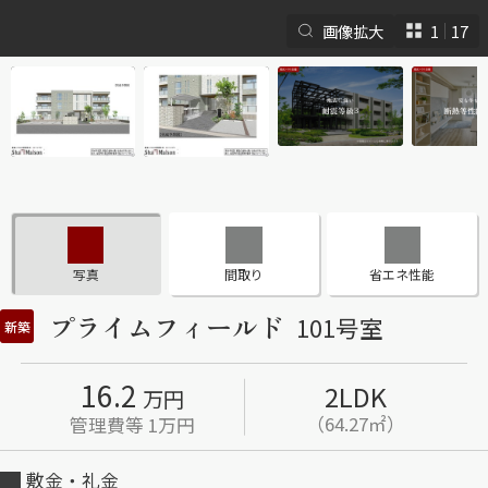
画像拡大
1
17
シャーメゾンとは
シャーメゾンセレクショ
ン
写真
間取り
省エネ性能
プライムフィールド
101号室
新築
16.2
2LDK
ルームツアー
動画ギャラリー
万円
（64.27㎡）
管理費等 1万円
敷金・礼金