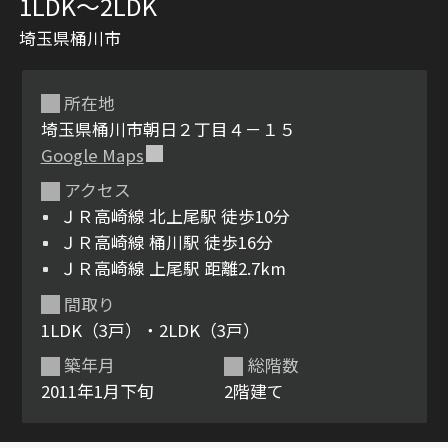
1LDK〜2LDK
埼玉県桶川市
所在地
埼玉県桶川市朝日２丁目４－１５
Google Maps
アクセス
シャーメゾンとは
シャーメゾンセレクショ
ＪＲ高崎線 北上尾駅 徒歩10分
ン
ＪＲ高崎線 桶川駅 徒歩16分
ＪＲ高崎線 上尾駅 距離2.7km
間取り
1LDK（3戸）・2LDK（3戸）
ルームツアー
動画ギャラリー
築年月
総階数
2011年1月下旬
2階建て