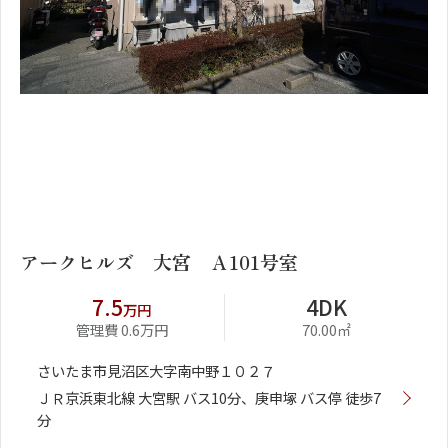
1
2
アークヒルズ 大宮 Ａ101号室
7.5
4DK
万円
管理費 0.6万円
70.00㎡
さいたま市見沼区大字南中野１０２７
ＪＲ京浜東北線 大宮駅 バス10分、庚申塚 バス停 徒歩7
分