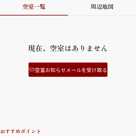
空室一覧
周辺地図
ShaMaison STYLE
シャーメゾンショップを探す
らくらく内見
現在、空室はありません
シャーメゾンライフサポート
自立型サービス付き・シニア向け
空室お知らせメールを受け取る
お問い合わせ・よくある質問
シャーメゾンライフ CLUB
らくらくパートナー
シャーメゾンライフ GUARD
らくらくプラチナ
おすすめポイント