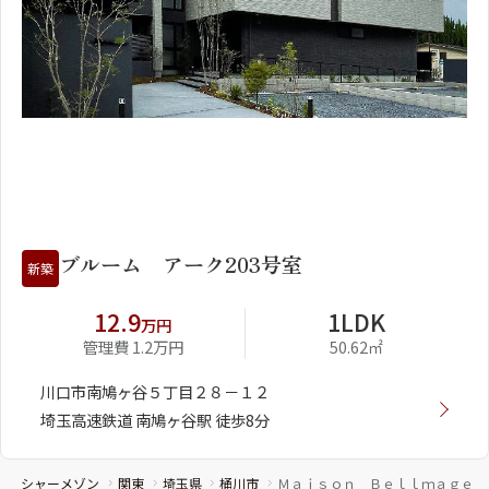
1
2
ブルーム アーク203号室
新築
12.9
1LDK
万円
管理費 1.2万円
50.62㎡
川口市南鳩ヶ谷５丁目２８－１２
埼玉高速鉄道 南鳩ヶ谷駅 徒歩8分
シャーメゾン
関東
埼玉県
桶川市
Ｍａｉｓｏｎ Ｂｅｌｌｍａｇｅ