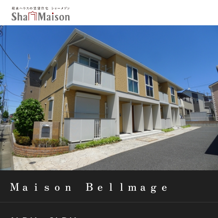
保存した条件
お気に入り
新着メール設定
最近見た物件
北海道
東北
関東
中部
関西
中国・四国
九州
市区郡・路線・駅から探す
通勤・通学時間から探す
Ｍａｉｓｏｎ Ｂｅｌｌｍａｇｅ
地図から探す
人気のカテゴリから探す