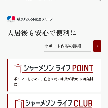
入居後も安心で便利に
サ
ポ
ー
ト
内
容
の
詳
細
ポイントを貯めて、
住替え時の家賃が最大3ヶ月無料
に！