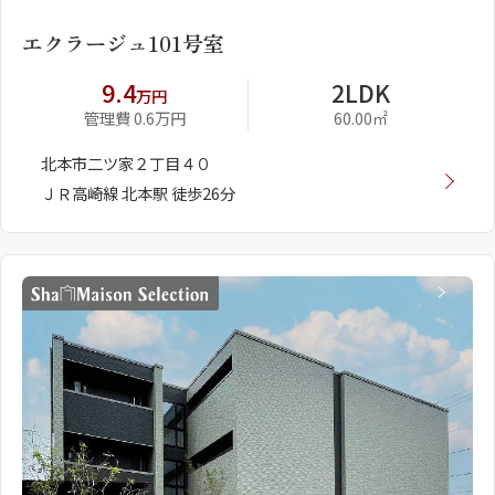
エクラージュ101号室
9.4
2LDK
万円
管理費 0.6万円
60.00㎡
北本市二ツ家２丁目４０
ＪＲ高崎線 北本駅 徒歩26分