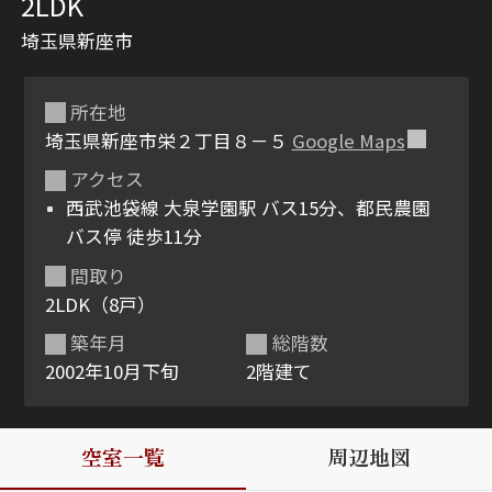
2LDK
埼玉県新座市
所在地
埼玉県新座市栄２丁目８－５
Google Maps
アクセス
西武池袋線 大泉学園駅 バス15分、都民農園
シャーメゾンとは
シャーメゾンセレクショ
バス停 徒歩11分
ン
間取り
2LDK（8戸）
築年月
総階数
2002年10月下旬
2階建て
ルームツアー
動画ギャラリー
空室一覧
周辺地図