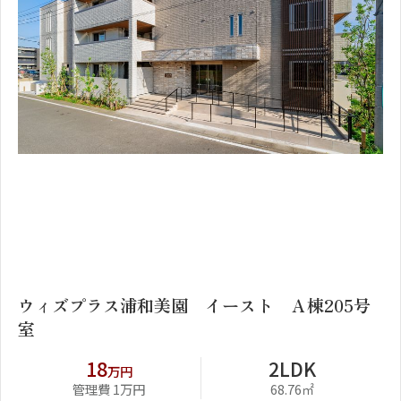
1
2
ウィズプラス浦和美園 イースト Ａ棟205号
室
18
2LDK
万円
管理費 1万円
68.76㎡