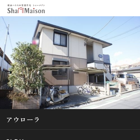
保存した条件
お気に入り
新着メール設定
最近見た物件
北海道
東北
関東
中部
関西
中国・四国
九州
市区郡・路線・駅から探す
通勤・通学時間から探す
アウローラ
地図から探す
人気のカテゴリから探す