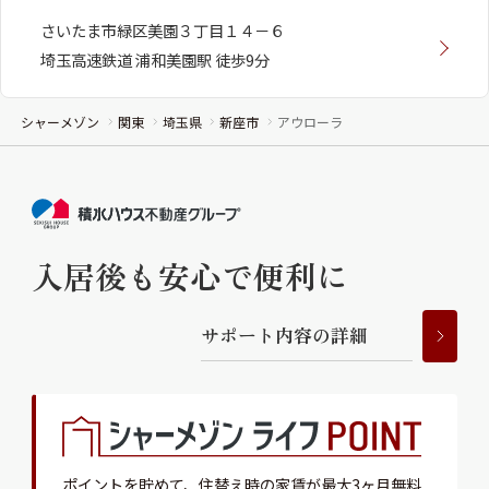
さいたま市緑区美園３丁目１４－６
埼玉高速鉄道 浦和美園駅 徒歩9分
シャーメゾン
関東
埼玉県
新座市
アウローラ
入居後も安心で便利に
サ
ポ
ー
ト
内
容
の
詳
細
ポイントを貯めて、
住替え時の家賃が最大3ヶ月無料