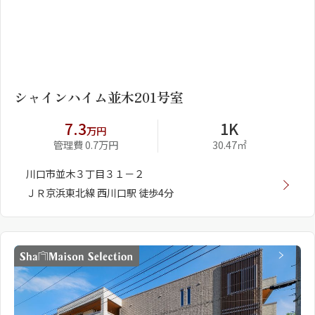
1
2
シャインハイム並木201号室
7.3
1K
万円
管理費 0.7万円
30.47㎡
川口市並木３丁目３１－２
ＪＲ京浜東北線 西川口駅 徒歩4分