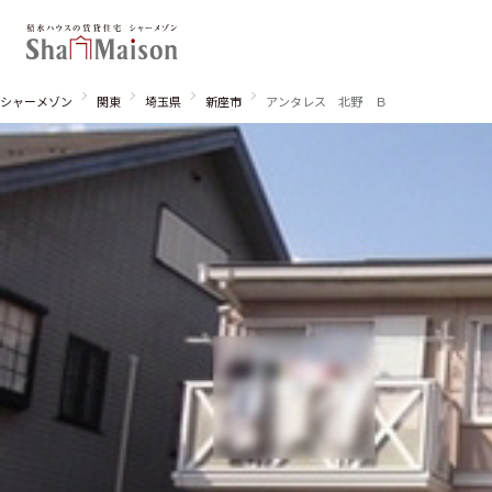
シャーメゾン
関東
埼玉県
新座市
アンタレス 北野 Ｂ
北海道
東北
関東
関西
中国・四国
九州