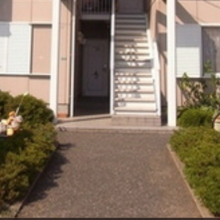
シャーメゾ
らくらく内
シャーメゾ
ルームツアー
自立型サー
お問い合わ
シャーメゾン
らくらくパ
シャーメゾン