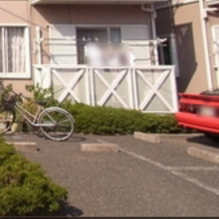
ンショップを探す
見
ンライフサポート
ビス付き・シニア向け
せ・よくある質問
ライフ CLUB
ートナー
ライフ GUARD