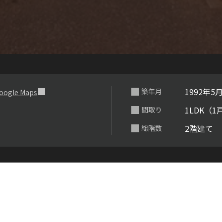
らくらくプ
1992年5
築年月
oogle Maps
1LDK（1
間取り
2階建て
総階数