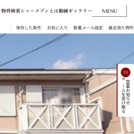
ン
物
件
検
索
シ
ャ
ー
メ
ゾ
ン
と
は
動
画
ギ
ャ
ラ
リ
ー
M
E
N
U
O
P
E
N
CLOSE
新着メール設定
最近見た物件
保存した条件
お気に入り
新着メール設定
最近見た物件
す
通勤・通学時間から探す
受け取る
メールを受け取る
新着メールを
空室お知らせ
人気のカテゴリから探す