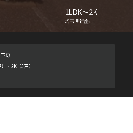
ラチナ
1LDK〜2K
埼玉県新座市
月下旬
戸）・2K（3戸）