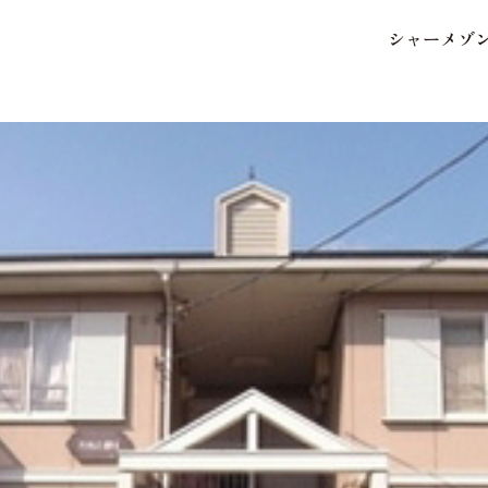
シ
ャ
ー
メ
ゾ
保存した条件
お気に入り
市区郡・路線・駅から探
中部
地図から探す