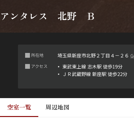
アンタレス 北野 Ｂ
埼玉県新座市北野２丁目４－２６
所在地
G
東武東上線 志木駅 徒歩19分
アクセス
ＪＲ武蔵野線 新座駅 徒歩22分
空室一覧
周辺地図