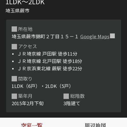
1LDK〜2LDK
埼玉県蕨市
所在地
埼玉県蕨市錦町２丁目１５－１
Google Maps
アクセス
ＪＲ埼京線 戸田駅 徒歩11分
シャーメゾンとは
シャーメゾンセレクショ
ＪＲ埼京線 北戸田駅 徒歩18分
ン
ＪＲ京浜東北線 蕨駅 徒歩22分
間取り
1LDK（6戸）・2LDK（5戸）
築年月
総階数
ルームツアー
動画ギャラリー
2015年2月下旬
3階建て
空室一覧
周辺地図