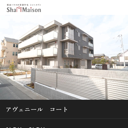
保存した条件
お気に入り
新着メール設定
最近見た物件
北海道
東北
関東
中部
関西
中国・四国
九州
市区郡・路線・駅から探す
通勤・通学時間から探す
アヴェニール コート
地図から探す
人気のカテゴリから探す