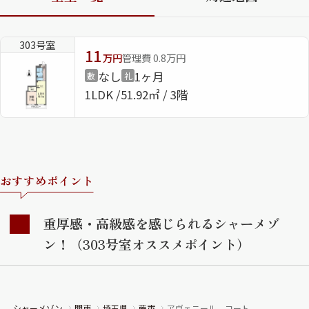
ShaMaison STYLE
303号室
11
万円
管理費 0.8万円
なし
1ヶ月
敷
礼
シャーメゾンショップを探す
1LDK
51.92㎡ / 3階
らくらく内見
シャーメゾンライフサポート
自立型サービス付き・シニア向け
おすすめポイント
お問い合わせ・よくある質問
シャーメゾンライフ CLUB
らくらくパートナー
重厚感・高級感を感じられるシャーメゾ
シャーメゾンライフ GUARD
ン！（303号室オススメポイント）
らくらくプラチナ
シャーメゾン
関東
埼玉県
蕨市
アヴェニール コート