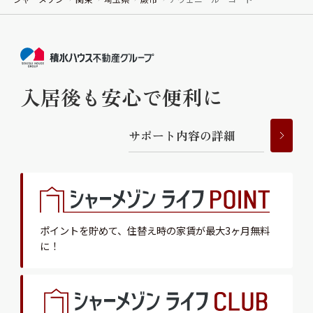
入居後も安心で便利に
サ
ポ
ー
ト
内
容
の
詳
細
ポイントを貯めて、
住替え時の家賃が最大3ヶ月無料
に！