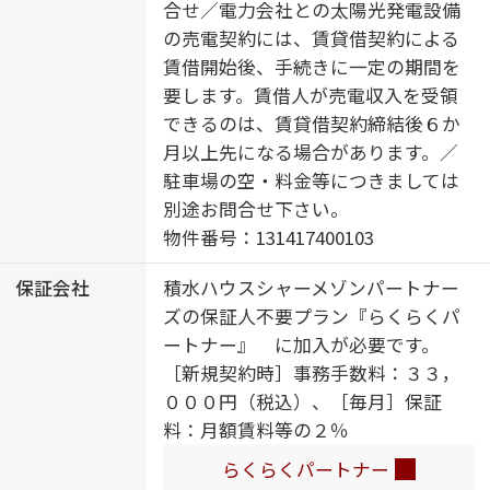
ＧＢＴＱフレンドリー／角部屋／ス
合せ／電力会社との太陽光発電設備
ライディングスクリーン／フローリ
の売電契約には、賃貸借契約による
ング／雨戸（電動シャッタータイ
賃借開始後、手続きに一定の期間を
プ）／モニタ付ドアホン／全身ミラ
要します。賃借人が売電収入を受領
ー／間接照明／ダウンライト／イン
できるのは、賃貸借契約締結後６か
ターネット無料（Ｗｉ－Ｆｉ対応）
月以上先になる場合があります。／
／防犯ガラス（合せガラス）／ＩＯ
駐車場の空・料金等につきましては
Ｔ対応／給湯箇所（浴室・台所・洗
別途お問合せ下さい。
面所）／エコジョーズ／給湯器（追
物件番号：131417400103
焚機能付）／太陽光発電／ＺＥＨ
保証会社
積水ハウスシャーメゾンパートナー
（ネット・ゼロ・エネルギー・ハウ
ズの保証人不要プラン『らくらくパ
ス）／建築物省エネ性能表示制度
ートナー』 に加入が必要です。
（ＢＥＬＳ）／浴室乾燥機（暖房乾
［新規契約時］事務手数料：３３，
燥）／シャワー／ユニットバス１４
０００円（税込）、［毎月］保証
１８／洗濯機置場（室内）／洗髪洗
料：月額賃料等の２％
面化粧台／洗面所独立／室内物干し
／対面キッチン／ＩＨクッキングヒ
らくらくパートナー