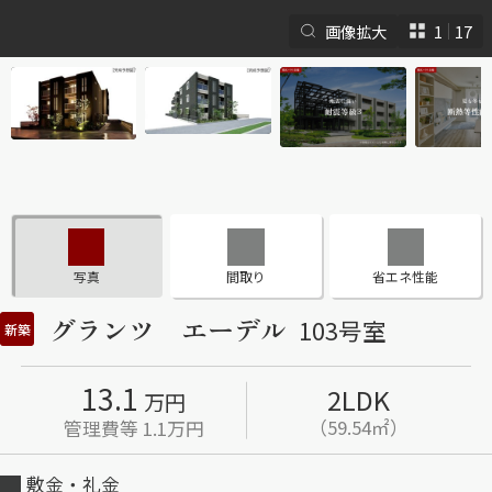
画像拡大
1
17
シャーメゾンとは
シャーメゾンセレクショ
ン
写真
間取り
省エネ性能
グランツ エーデル
103号室
新築
13.1
2LDK
ルームツアー
動画ギャラリー
万円
（59.54㎡）
管理費等 1.1万円
敷金・礼金