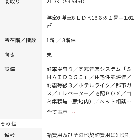
間取り
2LDK（59.54㎡）
洋室6 洋室6 ＬＤＫ13.8 ※１畳＝1.62
㎡
所在階／階数
1階 ／ 3階建
向き
東
設備
駐車場有り／高遮音床システム「Ｓ
ＨＡＩＤＤ５５」／住宅性能評価／
耐震等級３／ホテルライク／都市ガ
ス／エレベーター／宅配ＢＯＸ／ゴ
ミ集積場（敷地内）／ペット相談可
（犬・猫可）／駐輪場（屋根付き）
全て表示
／オートロック／防犯カメラ／ＢＳ
その他
／ＣＡＴＶ（都市型）／４Ｋ・８Ｋ
対応／シャーメゾンガーデンズ／Ｌ
備考
諸費用及びその他契約費用は別途打