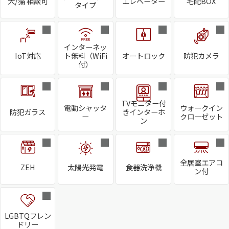
犬/猫 相談可
エレベーター
宅配BOX
タイプ
インターネッ
IoT対応
ト無料（WiFi
オートロック
防犯カメラ
付）
TVモニター付
電動シャッタ
ウォークイン
防犯ガラス
きインターホ
ー
クローゼット
ン
全居室エアコ
ZEH
太陽光発電
食器洗浄機
ン付
LGBTQフレン
ドリー