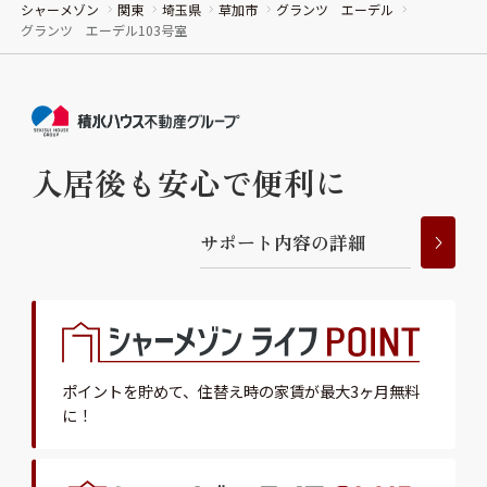
シャーメゾン
関東
埼玉県
草加市
グランツ エーデル
グランツ エーデル103号室
入居後も安心で便利に
サ
ポ
ー
ト
内
容
の
詳
細
ポイントを貯めて、
住替え時の家賃が最大3ヶ月無料
に！