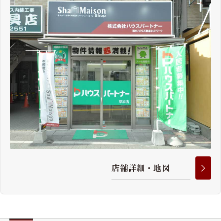
店
舗
詳
細
・
地
図