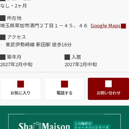
なし・2ヶ月
ShaMaison STYLE
所在地
埼玉県草加市清門２丁目１－４５、４６
Google Maps
シャーメゾンショップを探す
アクセス
らくらく内見
東武伊勢崎線 新田駅 徒歩16分
シャーメゾンライフサポート
自立型サービス付き・シニア向け
築年月
入居
2027年2月中旬
2027年2月中旬
お問い合わせ・よくある質問
シャーメゾンライフ CLUB
らくらくパートナー
お気に入り
電話する
お問い合わせ
シャーメゾンライフ GUARD
らくらくプラチナ