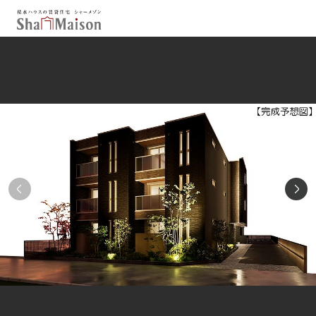
保存した条件
お気に入り
新着メール設定
最近見た物件
北海道
東北
関東
中部
関西
中国・四国
九州
市区郡・路線・駅から探す
通勤・通学時間から探す
地図から探す
人気のカテゴリから探す