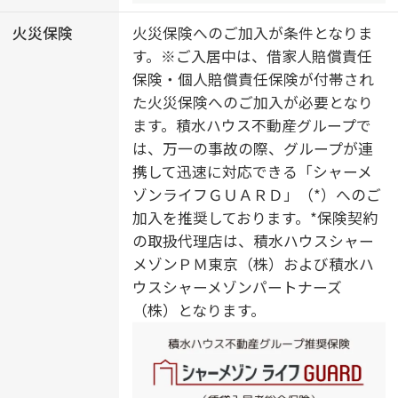
ーター／３口コンロ／乾燥機付食器
洗浄機付／トイレ（洗浄機能付便
火災保険
火災保険へのご加入が条件となりま
座）／バス・トイレ（セパレイト）
す。※ご入居中は、借家人賠償責任
／ウォークインクローゼット／下駄
保険・個人賠償責任保険が付帯され
箱／全居室エアコン付／エアコン
た火災保険へのご加入が必要となり
（３台設置）／バルコニー／断熱等
ます。積水ハウス不動産グループで
性能等級６／内窓
は、万一の事故の際、グループが連
携して迅速に対応できる「シャーメ
ゾンライフＧＵＡＲＤ」（*）へのご
加入を推奨しております。*保険契約
の取扱代理店は、積水ハウスシャー
メゾンＰＭ東京（株）および積水ハ
ウスシャーメゾンパートナーズ
（株）となります。