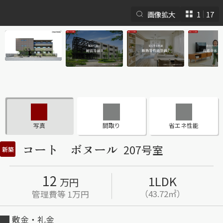
画像拡大
1
17
シャーメゾンとは
シャーメゾンセレクショ
ン
写真
間取り
省エネ性能
コート ボヌール
207号室
新築
12
1LDK
ルームツアー
動画ギャラリー
万円
（43.72㎡）
管理費等 1万円
敷金・礼金