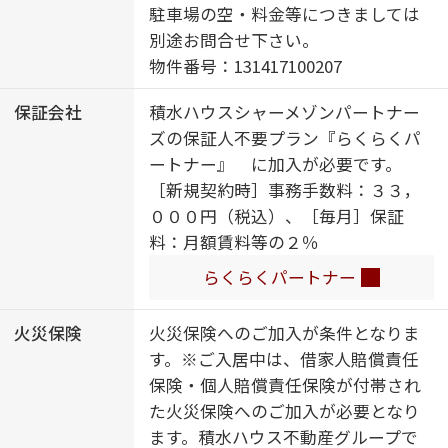
応／給湯箇所（浴室・台所・洗面
駐車場の空・料金等につきましては
所）／エコジョーズ／給湯器（追焚
別途お問合せ下さい。
機能付）／太陽光発電／ＺＥＨ（ネ
物件番号：131417100207
ット・ゼロ・エネルギー・ハウス）
保証会社
積水ハウスシャーメゾンパートナー
／建築物省エネ性能表示制度（ＢＥ
ズの保証人不要プラン『らくらくパ
ＬＳ）／浴室乾燥機（暖房乾燥）／
ートナー』 に加入が必要です。
シャワー／ユニットバス１３１８／
［新規契約時］事務手数料：３３，
洗濯機置場（室内）／洗髪洗面化粧
０００円（税込）、［毎月］保証
台／洗面所独立／室内物干し／対面
料：月額賃料等の２％
キッチン／ＩＨクッキングヒーター
／３口コンロ／乾燥機付食器洗浄機
らくらくパートナー
付／トイレ（洗浄機能付便座）／バ
ス・トイレ（セパレイト）／下駄箱
火災保険
火災保険へのご加入が条件となりま
／全居室エアコン付／エアコン（２
す。※ご入居中は、借家人賠償責任
台設置）／バルコニー／断熱等性能
保険・個人賠償責任保険が付帯され
等級６／断熱等性能等級７
た火災保険へのご加入が必要となり
ます。積水ハウス不動産グループで