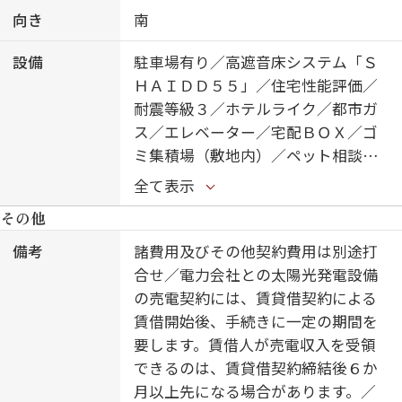
向き
南
設備
駐車場有り／高遮音床システム「Ｓ
ＨＡＩＤＤ５５」／住宅性能評価／
耐震等級３／ホテルライク／都市ガ
ス／エレベーター／宅配ＢＯＸ／ゴ
ミ集積場（敷地内）／ペット相談可
（犬・猫可）／駐輪場（屋根付き）
全て表示
／オートロック／防犯カメラ／ＢＳ
その他
／ＣＡＴＶ（都市型）／シャーメゾ
ンガーデンズ／ＬＧＢＴＱフレンド
備考
諸費用及びその他契約費用は別途打
リー／スライディングスクリーン／
合せ／電力会社との太陽光発電設備
フローリング／雨戸（電動シャッタ
の売電契約には、賃貸借契約による
ータイプ）／モニタ付ドアホン／全
賃借開始後、手続きに一定の期間を
身ミラー／ダウンライト／インター
要します。賃借人が売電収入を受領
ネット無料（Ｗｉ－Ｆｉ対応）／防
できるのは、賃貸借契約締結後６か
犯ガラス（合せガラス）／ＩＯＴ対
月以上先になる場合があります。／