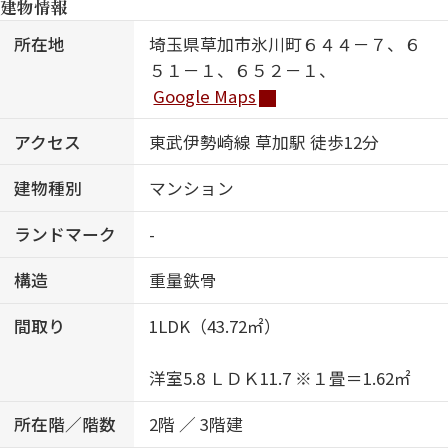
建物情報
所在地
埼玉県草加市氷川町６４４－７、６
５１－１、６５２－１、
Google Maps
アクセス
東武伊勢崎線 草加駅 徒歩12分
建物種別
マンション
ランドマーク
-
構造
重量鉄骨
間取り
1LDK（43.72㎡）
洋室5.8 ＬＤＫ11.7 ※１畳＝1.62㎡
所在階／階数
2階 ／ 3階建