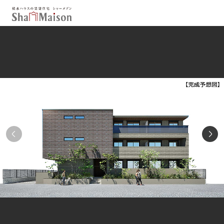
保存した条件
お気に入り
新着メール設定
最近見た物件
北海道
東北
関東
中部
関西
中国・四国
九州
市区郡・路線・駅から探す
通勤・通学時間から探す
地図から探す
人気のカテゴリから探す