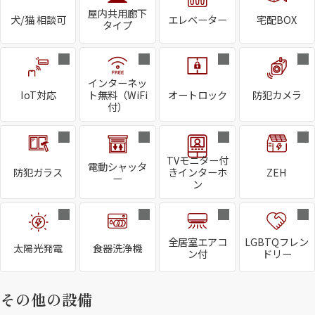
屋内共用廊下
犬/猫 相談可
エレベーター
宅配BOX
タイプ
インターネッ
IoT対応
ト無料（WiFi
オートロック
防犯カメラ
付）
TVモニター付
電動シャッタ
防犯ガラス
きインターホ
ZEH
ー
ン
全居室エアコ
LGBTQフレン
太陽光発電
食器洗浄機
ン付
ドリー
その他の設備