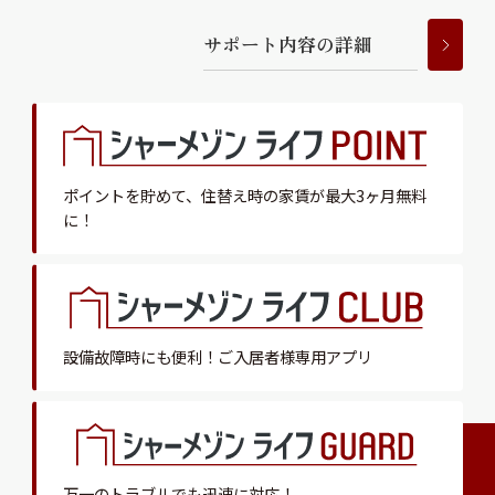
サ
ポ
ー
ト
内
容
の
詳
細
ポイントを貯めて、
住替え時の家賃が最大3ヶ月無料
に！
設備故障時にも便利！
ご入居者様専用アプリ
万一のトラブルでも迅速に対応！