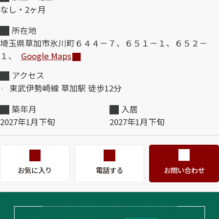
なし・2ヶ月
ShaMaison STYLE
所在地
埼玉県草加市氷川町６４４－７、６５１－１、６５２－
１、
Google Maps
シャーメゾンショップを探す
らくらく内見
アクセス
シャーメゾンライフサポート
東武伊勢崎線 草加駅 徒歩12分
自立型サービス付き・シニア向け
築年月
入居
2027年1月下旬
2027年1月下旬
お問い合わせ・よくある質問
シャーメゾンライフ CLUB
らくらくパートナー
シャーメゾンライフ GUARD
お気に入り
電話する
お問い合わせ
らくらくプラチナ