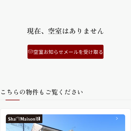
ShaMaison STYLE
現在、空室はありません
シャーメゾンショップを探す
らくらく内見
シャーメゾンライフサポート
空室お知らせメールを受け取る
自立型サービス付き・シニア向け
お問い合わせ・よくある質問
シャーメゾンライフ CLUB
こちらの物件もご覧ください
らくらくパートナー
シャーメゾンライフ GUARD
らくらくプラチナ