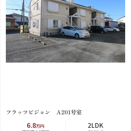
1
2
フラッツピジョン Ａ201号室
6.8
2LDK
万円