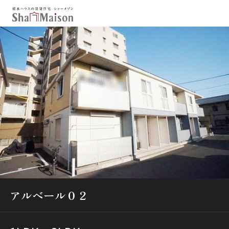
保存した条件
お気に入り
新着メール設定
最近見た物件
北海道
東北
関東
中部
関西
中国・四国
九州
市区郡・路線・駅から探す
通勤・通学時間から探す
アルベール０２
地図から探す
人気のカテゴリから探す