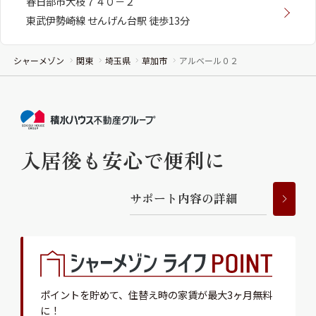
春日部市大枝７４０－２
東武伊勢崎線 せんげん台駅 徒歩13分
シャーメゾン
関東
埼玉県
草加市
アルベール０２
入居後も安心で便利に
サ
ポ
ー
ト
内
容
の
詳
細
ポイントを貯めて、
住替え時の家賃が最大3ヶ月無料
に！