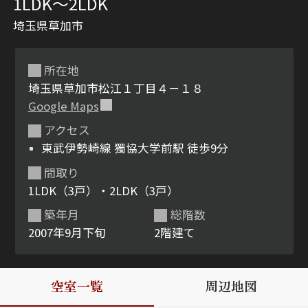
1LDK〜2LDK
埼玉県草加市
所在地
埼玉県草加市松江１丁目４－１８
Google Maps
アクセス
シャーメゾンとは
シャーメゾンセレクショ
東武伊勢崎線 獨協大学前駅 徒歩9分
ン
間取り
1LDK（3戸）・2LDK（3戸）
築年月
総階数
2007年9月下旬
2階建て
ルームツアー
動画ギャラリー
空室一覧
周辺地図