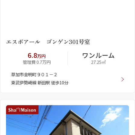
1
2
エスポアール ゴンゲン301号室
6.8
ワンルーム
万円
管理費 0.7万円
27.25㎡
草加市金明町９０１－２
東武伊勢崎線 新田駅 徒歩10分