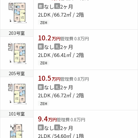
なし
2ヶ月
敷
礼
2LDK
66.72㎡ / 2階
ShaMaison STYLE
ZEH
203号室
10.2
シャーメゾンショップを探す
万円
管理費 0.8万円
らくらく内見
なし
2ヶ月
敷
礼
シャーメゾンライフサポート
2LDK
66.41㎡ / 2階
自立型サービス付き・シニア向け
ZEH
205号室
10.5
万円
管理費 0.8万円
お問い合わせ・よくある質問
なし
2ヶ月
敷
礼
シャーメゾンライフ CLUB
2LDK
66.72㎡ / 2階
らくらくパートナー
ZEH
シャーメゾンライフ GUARD
らくらくプラチナ
101号室
9.4
万円
管理費 0.8万円
なし
2ヶ月
敷
礼
2LDK
54.60㎡ / 1階