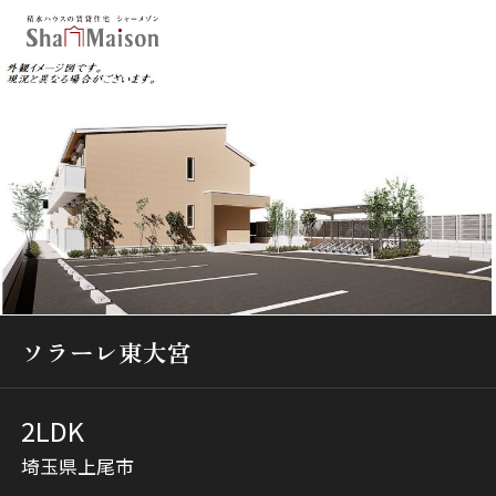
保存した条件
お気に入り
新着メール設定
最近見た物件
北海道
東北
関東
中部
関西
中国・四国
九州
市区郡・路線・駅から探す
ソラーレ東大宮
通勤・通学時間から探す
2LDK
地図から探す
埼玉県上尾市
人気のカテゴリから探す