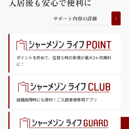
入居後も安心で便利に
サ
ポ
ー
ト
内
容
の
詳
細
ポイントを貯めて、
住替え時の家賃が最大3ヶ月無料
に！
設備故障時にも便利！
ご入居者様専用アプリ