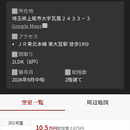
所在地
埼玉県上尾市大字瓦葺２４３３－３
Google Maps
アクセス
ＪＲ東北本線 東大宮駅 徒歩19分
間取り
シャーメゾンとは
シャーメゾンセレクショ
2LDK（8戸）
ン
築年月
総階数
2026年9月中旬
2階建て
空室一覧
周辺地図
ルームツアー
動画ギャラリー
201号室
10.5
万円
管理費 0.8万円