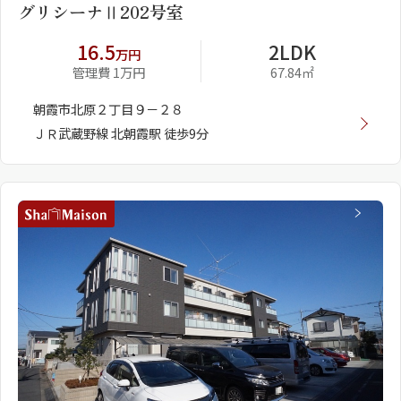
グリシーナⅡ202号室
16.5
2LDK
万円
管理費 1万円
67.84㎡
朝霞市北原２丁目９－２８
ＪＲ武蔵野線 北朝霞駅 徒歩9分