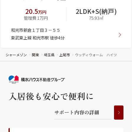
20.5
2LDK+S(納戸)
万円
管理費 1万円
75.93㎡
和光市新倉１丁目３－５５
東武東上線 和光市駅 徒歩4分
シャーメゾン
関東
埼玉県
上尾市
ウッディウォーム ハイツ
入居後も安心で便利に
サ
ポ
ー
ト
内
容
の
詳
細