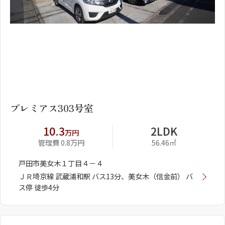
1
2
プレミアス303号室
10.3
2LDK
万円
管理費 0.8万円
56.46㎡
戸田市美女木１丁目４－４
ＪＲ埼京線 武蔵浦和駅 バス13分、美女木（信金前） バ
ス停 徒歩4分