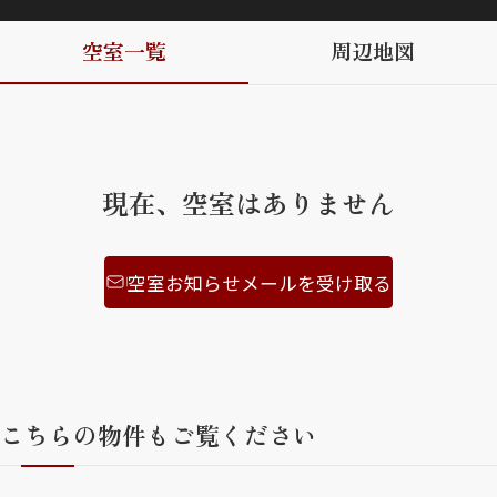
空室一覧
周辺地図
ShaMaison STYLE
シャーメゾンショップを探す
らくらく内見
シャーメゾンライフサポート
現在、空室はありません
自立型サービス付き・シニア向け
空室お知らせメールを受け取る
お問い合わせ・よくある質問
シャーメゾンライフ CLUB
らくらくパートナー
シャーメゾンライフ GUARD
らくらくプラチナ
こちらの物件もご覧ください