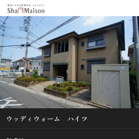
保存した条件
お気に入り
新着メール設定
最近見た物件
北海道
東北
関東
中部
関西
中国・四国
九州
市区郡・路線・駅から探す
通勤・通学時間から探す
ウッディウォーム ハイツ
地図から探す
人気のカテゴリから探す