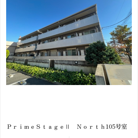
1
2
ＰｒｉｍｅＳｔａｇｅⅡ Ｎｏｒｔｈ105号室