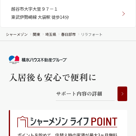
越谷市大字大里９７－１
東武伊勢崎線 大袋駅 徒歩14分
シャーメゾン
関東
埼玉県
春日部市
リラフォート
入居後も安心で便利に
サ
ポ
ー
ト
内
容
の
詳
細
ポイントを貯めて、
住替え時の家賃が最大3ヶ月無料