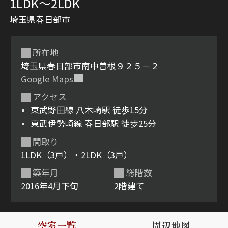
1LDK〜2LDK
埼玉県春日部市
所在地
埼玉県春日部市南中曽根９２５－２
Google Maps
アクセス
シャーメゾンとは
シャーメゾンセレクショ
東武野田線 八木崎駅 徒歩15分
ン
東武伊勢崎線 春日部駅 徒歩25分
間取り
1LDK（3戸）・2LDK（3戸）
築年月
総階数
ルームツアー
動画ギャラリー
2016年4月下旬
2階建て
空室一覧
周辺地図