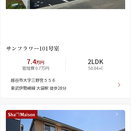
1
2
サンフラワー101号室
7.4
2LDK
万円
管理費 0.7万円
50.04㎡
越谷市大字三野宮５５６
東武伊勢崎線 大袋駅 徒歩28分