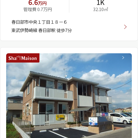
6.6
1K
万円
管理費 0.7万円
32.10㎡
春日部市中央１丁目１８ー６
東武伊勢崎線 春日部駅 徒歩7分