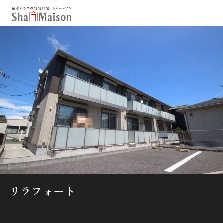
保存した条件
お気に入り
新着メール設定
最近見た物件
北海道
東北
関東
中部
関西
中国・四国
九州
市区郡・路線・駅から探す
通勤・通学時間から探す
リラフォート
地図から探す
人気のカテゴリから探す