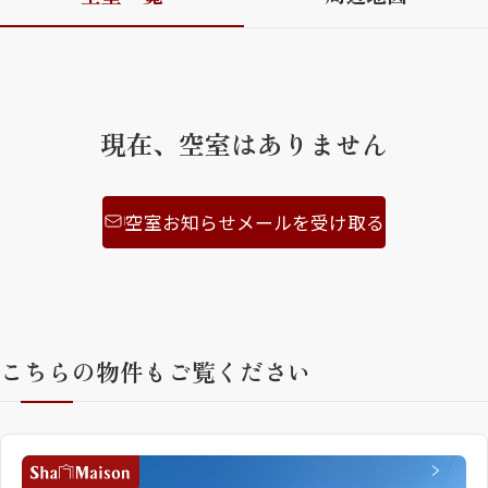
ShaMaison STYLE
シャーメゾンショップを探す
現在、空室はありません
らくらく内見
シャーメゾンライフサポート
自立型サービス付き・シニア向け
空室お知らせメールを受け取る
お問い合わせ・よくある質問
シャーメゾンライフ CLUB
らくらくパートナー
こちらの物件もご覧ください
シャーメゾンライフ GUARD
らくらくプラチナ