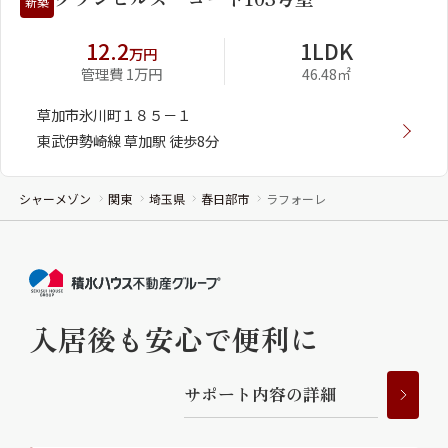
新築
12.2
1LDK
万円
管理費 1万円
46.48㎡
草加市氷川町１８５－１
東武伊勢崎線 草加駅 徒歩8分
シャーメゾン
関東
埼玉県
春日部市
ラフォーレ
入居後も安心で便利に
サ
ポ
ー
ト
内
容
の
詳
細