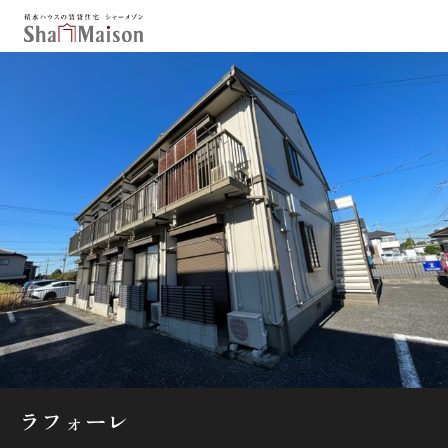
保存した条件
お気に入り
新着メール設定
最近見た物件
北海道
東北
関東
中部
関西
中国・四国
九州
市区郡・路線・駅から探す
通勤・通学時間から探す
地図から探す
ラフォーレ
人気のカテゴリから探す