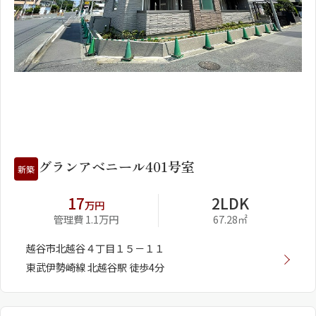
1
2
グランアベニール401号室
新築
17
2LDK
万円
管理費 1.1万円
67.28㎡
越谷市北越谷４丁目１５－１１
東武伊勢崎線 北越谷駅 徒歩4分