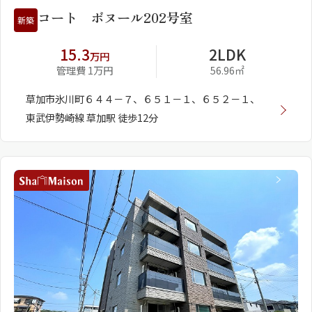
コート ボヌール202号室
新築
15.3
2LDK
万円
管理費 1万円
56.96㎡
草加市氷川町６４４－７、６５１－１、６５２－１、
東武伊勢崎線 草加駅 徒歩12分