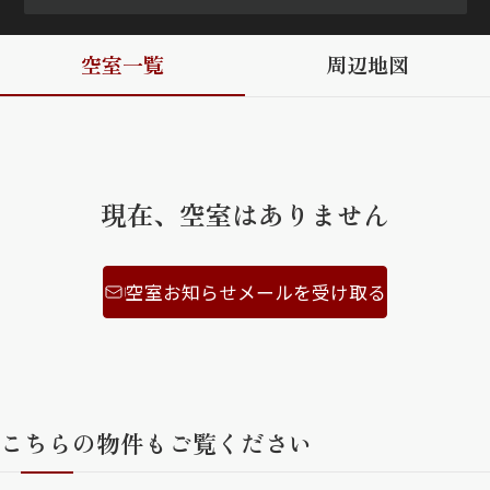
ShaMaison STYLE
空室一覧
周辺地図
シャーメゾンショップを探す
らくらく内見
シャーメゾンライフサポート
自立型サービス付き・シニア向け
現在、空室はありません
空室お知らせメールを受け取る
お問い合わせ・よくある質問
シャーメゾンライフ CLUB
らくらくパートナー
シャーメゾンライフ GUARD
らくらくプラチナ
こちらの物件もご覧ください