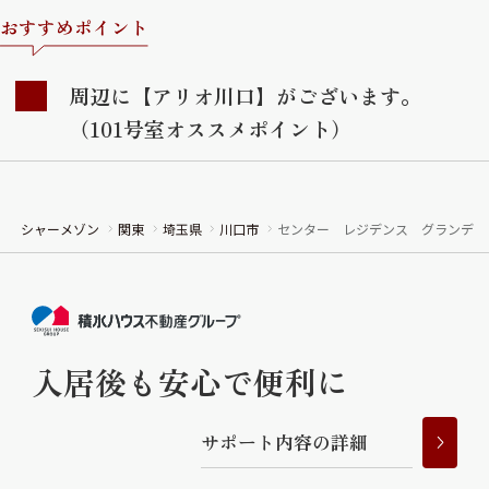
おすすめポイント
周辺に【アリオ川口】がございます。
（101号室オススメポイント）
シャーメゾン
関東
埼玉県
川口市
センター レジデンス グランデ
入居後も安心で便利に
サ
ポ
ー
ト
内
容
の
詳
細