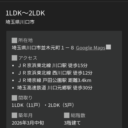
1LDK〜2LDK
埼玉県川口市
所在地
埼玉県川口市並木元町１－８
Google Maps
アクセス
シャーメゾンとは
シャーメゾンセレクショ
ＪＲ京浜東北線 川口駅 徒歩15分
ン
ＪＲ京浜東北線 西川口駅 徒歩12分
ＪＲ埼京線 戸田公園駅 距離3.4km
埼玉高速鉄道 川口元郷駅 徒歩30分
間取り
ルームツアー
動画ギャラリー
1LDK（11戸）・2LDK（5戸）
築年月
総階数
2026年3月中旬
3階建て