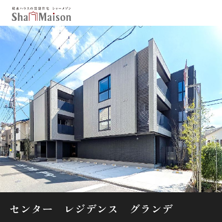
保存した条件
お気に入り
新着メール設定
最近見た物件
北海道
東北
関東
中部
関西
中国・四国
九州
市区郡・路線・駅から探す
通勤・通学時間から探す
地図から探す
センター レジデンス グランデ
人気のカテゴリから探す