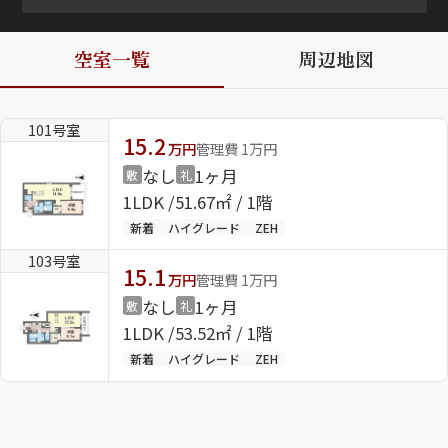
ShaMaison STYLE
空室一覧
周辺地図
シャーメゾンショップを探す
101号室
らくらく内見
15.2
万円
管理費 1万円
シャーメゾンライフサポート
なし
1ヶ月
敷
礼
自立型サービス付き・シニア向け
1LDK
51.67㎡ / 1階
新着
ハイグレード
ZEH
103号室
15.1
お問い合わせ・よくある質問
万円
管理費 1万円
シャーメゾンライフ CLUB
なし
1ヶ月
敷
礼
らくらくパートナー
1LDK
53.52㎡ / 1階
シャーメゾンライフ GUARD
新着
ハイグレード
ZEH
らくらくプラチナ