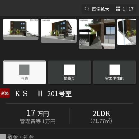
画像拡大
1
17
シャーメゾンとは
シャーメゾンセレクショ
ン
写真
間取り
省エネ性能
ＫＳ Ⅱ
201号室
新築
17
2LDK
ルームツアー
動画ギャラリー
万円
（71.77㎡）
管理費等 1万円
敷金・礼金