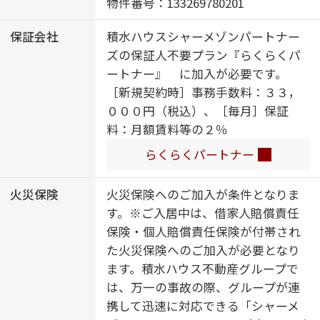
／給湯器（追焚機能付）／太陽光発
物件番号：133269780201
電／ＺＥＨ（ネット・ゼロ・エネル
保証会社
積水ハウスシャーメゾンパートナー
ギー・ハウス）／建築物省エネ性能
ズの保証人不要プラン『らくらくパ
表示制度（ＢＥＬＳ）／浴室乾燥機
ートナー』 に加入が必要です。
（暖房乾燥）／シャワー／ユニット
［新規契約時］事務手数料：３３，
バス１４１８／洗濯機置場（室内）
０００円（税込）、［毎月］保証
／洗髪洗面化粧台／室内物干し／対
料：月額賃料等の２％
面キッチン／ＩＨクッキングヒータ
ー／３口コンロ／グリル付きコンロ
らくらくパートナー
／ラジェントヒーター／トイレ（洗
浄機能付便座）／バス・トイレ（セ
火災保険
火災保険へのご加入が条件となりま
パレイト）／ウォークインクローゼ
す。※ご入居中は、借家人賠償責任
ット／大型玄関収納／下駄箱／全居
保険・個人賠償責任保険が付帯され
室エアコン付／エアコン（３台設
た火災保険へのご加入が必要となり
置）／バルコニー／断熱等性能等級
ます。積水ハウス不動産グループで
６
は、万一の事故の際、グループが連
携して迅速に対応できる「シャーメ