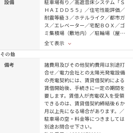
設備
駐車場有り／高遮音床システム「Ｓ
ＨＡＩＤＤ５５」／住宅性能評価／
耐震等級３／ホテルライク／都市ガ
ス／エレベーター／宅配ＢＯＸ／ゴ
ミ集積場（敷地内）／駐輪場（屋根
付き）／オートロック／防犯カメラ
全て表示
／ＣＡＴＶ（都市型）／ＬＧＢＴＱ
その他
フレンドリー／角部屋／アクセント
クロス／スライディングスクリーン
備考
諸費用及びその他契約費用は別途打
／フローリング／複層ガラス／雨戸
合せ／電力会社との太陽光発電設備
（電動シャッタータイプ）／モニタ
の売電契約には、賃貸借契約による
付ドアホン／全身ミラー／間接照明
賃借開始後、手続きに一定の期間を
／ダウンライト／照明器具（ＬＥ
要します。賃借人が売電収入を受領
Ｄ）／インターネット無料（Ｗｉ－
できるのは、賃貸借契約締結後６か
Ｆｉ対応）／防犯ガラス（合せガラ
月以上先になる場合があります。／
ス）／ＩＯＴ対応／給湯箇所（浴
駐車場の空・料金等につきましては
室・台所・洗面所）／エコジョーズ
別途お問合せ下さい。