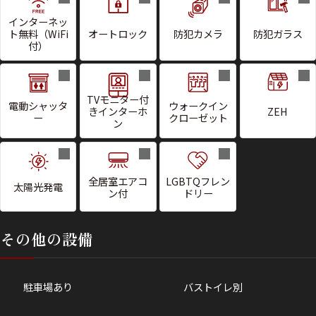
インターネッ
ト無料（WiFi
オートロック
防犯カメラ
防犯ガラス
付）
TVモニター付
電動シャッタ
ウォークイン
きインターホ
ZEH
ー
クローゼット
ン
全居室エアコ
LGBTQフレン
太陽光発電
ン付
ドリー
その他の設備
駐車場あり
バストイレ別