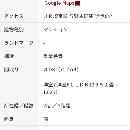
Google Maps
アクセス
ＪＲ埼京線 与野本町駅 徒歩6分
建物種別
マンション
ランドマーク
-
構造
重量鉄骨
間取り
2LDK（71.77㎡）
洋室7 洋室6.1 ＬＤＫ12.9 ※１畳＝
1.62㎡
所在階／階数
2階 ／ 3階建
向き
南