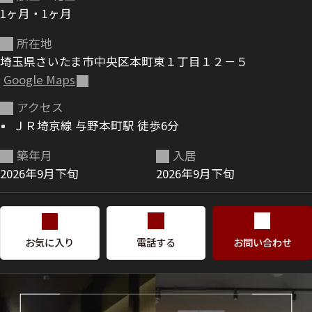
1ヶ月・1ヶ月
ShaMaison STYLE
所在地
埼玉県さいたま市中央区本町東１丁目１２－５
Google Maps
シャーメゾンショップを探す
らくらく内見
アクセス
シャーメゾンライフサポート
ＪＲ埼京線 与野本町駅 徒歩6分
自立型サービス付き・シニア向け
築年月
入居
2026年9月下旬
2026年9月下旬
お問い合わせ・よくある質問
シャーメゾンライフ CLUB
らくらくパートナー
シャーメゾンライフ GUARD
お気に入り
電話する
お問い合わせ
らくらくプラチナ