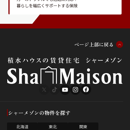
暮らしを幅広くサポートする保険
ペ
ー
ジ
上
部
に
戻
る
シャーメゾンの物件を探す
北海道
東北
関東