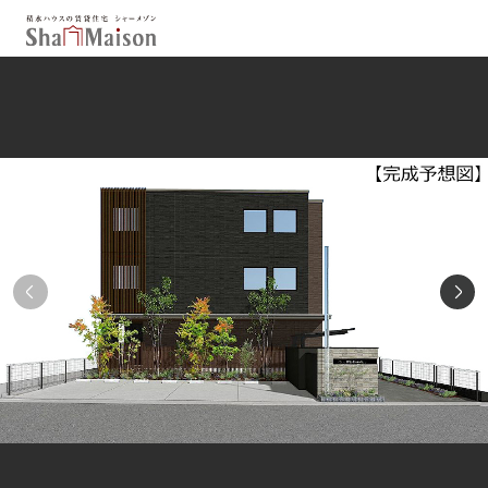
保存した条件
お気に入り
新着メール設定
最近見た物件
北海道
東北
関東
中部
関西
中国・四国
九州
市区郡・路線・駅から探す
通勤・通学時間から探す
地図から探す
人気のカテゴリから探す