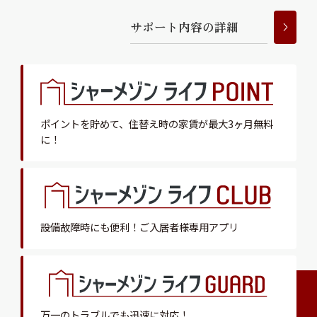
サ
ポ
ー
ト
内
容
の
詳
細
ポイントを貯めて、
住替え時の家賃が最大3ヶ月無料
に！
設備故障時にも便利！
ご入居者様専用アプリ
万一のトラブルでも迅速に対応！