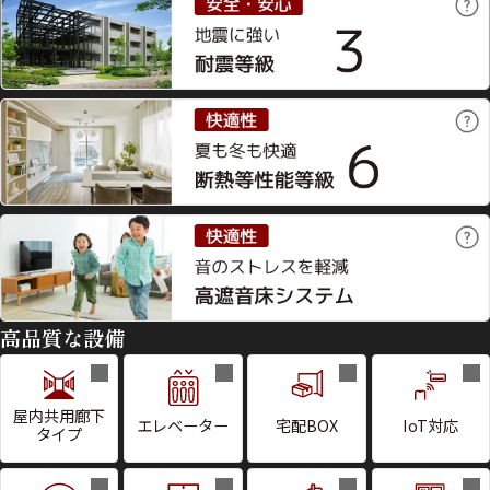
高品質な設備
屋内共用廊下
エレベーター
宅配BOX
IoT対応
タイプ