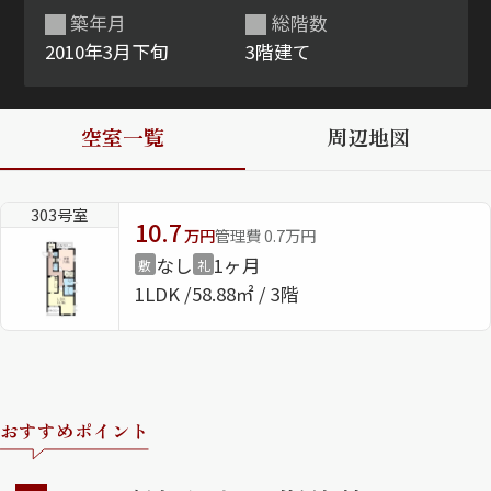
築年月
総階数
ShaMaison STYLE
2010年3月下旬
3階建て
シャーメゾンショップを探す
空室一覧
周辺地図
らくらく内見
シャーメゾンライフサポート
自立型サービス付き・シニア向け
303号室
10.7
万円
管理費 0.7万円
なし
1ヶ月
敷
礼
1LDK
58.88㎡ / 3階
お問い合わせ・よくある質問
シャーメゾンライフ CLUB
らくらくパートナー
シャーメゾンライフ GUARD
らくらくプラチナ
おすすめポイント