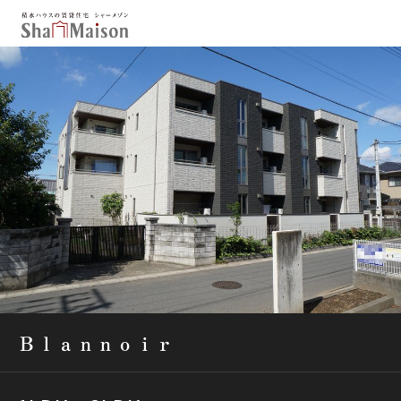
保存した条件
お気に入り
新着メール設定
最近見た物件
北海道
東北
関東
中部
関西
中国・四国
九州
市区郡・路線・駅から探す
通勤・通学時間から探す
Ｂｌａｎｎｏｉｒ
地図から探す
人気のカテゴリから探す