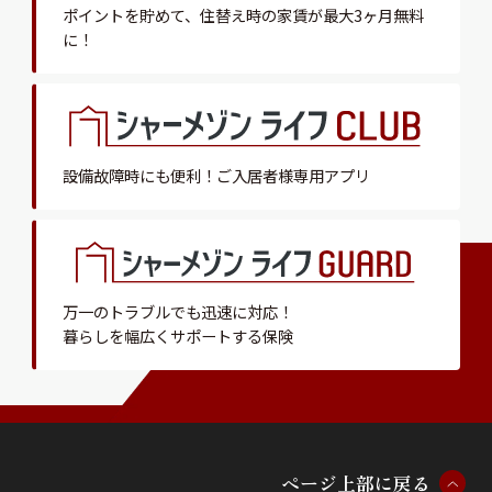
ポイントを貯めて、
住替え時の家賃が最大3ヶ月無料
に！
設備故障時にも便利！
ご入居者様専用アプリ
万一のトラブルでも迅速に対応！
暮らしを幅広くサポートする保険
ペ
ー
ジ
上
部
に
戻
る