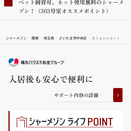
ペット飼育可、ネット使用無料のシャーメ
ゾン！（303号室オススメポイント）
シャーメゾン
関東
埼玉県
さいたま市中央区
Ｂｌａｎｎｏｉｒ
入居後も安心で便利に
サ
ポ
ー
ト
内
容
の
詳
細