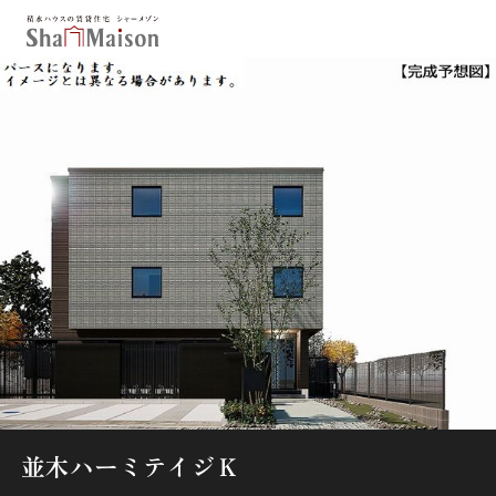
保存した条件
お気に入り
新着メール設定
最近見た物件
北海道
東北
関東
中部
関西
中国・四国
九州
市区郡・路線・駅から探す
通勤・通学時間から探す
地図から探す
並木ハーミテイジＫ
人気のカテゴリから探す