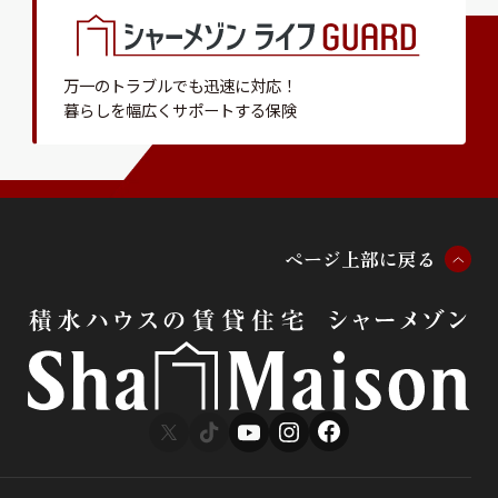
万一のトラブルでも迅速に対応！
暮らしを幅広くサポートする保険
ペ
ー
ジ
上
部
に
戻
る