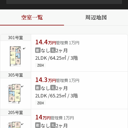
ShaMaison STYLE
空室一覧
周辺地図
シャーメゾンショップを探す
301号室
らくらく内見
14.4
万円
管理費 1万円
シャーメゾンライフサポート
なし
2ヶ月
敷
礼
自立型サービス付き・シニア向け
2LDK
64.25㎡ / 3階
ZEH
305号室
14.3
お問い合わせ・よくある質問
万円
管理費 1万円
シャーメゾンライフ CLUB
なし
2ヶ月
敷
礼
らくらくパートナー
2LDK
65.25㎡ / 3階
シャーメゾンライフ GUARD
ZEH
らくらくプラチナ
205号室
14
万円
管理費 1万円
なし
2ヶ月
敷
礼