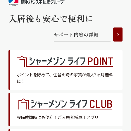
入居後も安心で便利に
サ
ポ
ー
ト
内
容
の
詳
細
ポイントを貯めて、
住替え時の家賃が最大3ヶ月無料
に！
設備故障時にも便利！
ご入居者様専用アプリ