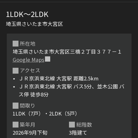
1LDK〜2LDK
埼玉県さいたま市大宮区
所在地
埼玉県さいたま市大宮区三橋２丁目３７７－１
Google Maps
シャーメゾンとは
シャーメゾンセレクショ
アクセス
ン
ＪＲ京浜東北線 大宮駅 距離2.5km
ＪＲ京浜東北線 大宮駅 バス5分、並木公園 バ
ス停 徒歩8分
間取り
ルームツアー
動画ギャラリー
1LDK（7戸）・2LDK（5戸）
築年月
総階数
2026年9月下旬
3階建て