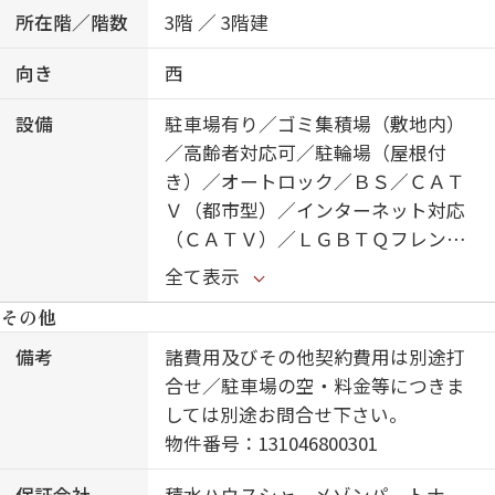
所在階／階数
3階 ／ 3階建
向き
西
設備
駐車場有り／ゴミ集積場（敷地内）
／高齢者対応可／駐輪場（屋根付
き）／オートロック／ＢＳ／ＣＡＴ
Ｖ（都市型）／インターネット対応
（ＣＡＴＶ）／ＬＧＢＴＱフレンド
リー／角部屋／アクセントクロス／
全て表示
Ｌｏｗ－Ｅ複層ガラス／モニタ付ド
その他
アホン／全身ミラー／ダウンライト
／インターネット無料（Ｗｉ－Ｆｉ
備考
諸費用及びその他契約費用は別途打
対応）／玄関鍵（①キー②ロック）
合せ／駐車場の空・料金等につきま
／給湯箇所（浴室・台所・洗面所）
しては別途お問合せ下さい。
／エコキュート／給湯器／給湯器
物件番号：131046800301
（追焚機能付）／オール電化／浴室
保証会社
積水ハウスシャーメゾンパートナー