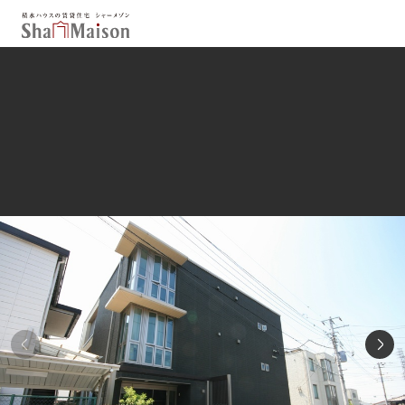
保存した条件
お気に入り
新着メール設定
最近見た物件
北海道
東北
関東
中部
関西
中国・四国
九州
市区郡・路線・駅から探す
通勤・通学時間から探す
地図から探す
人気のカテゴリから探す