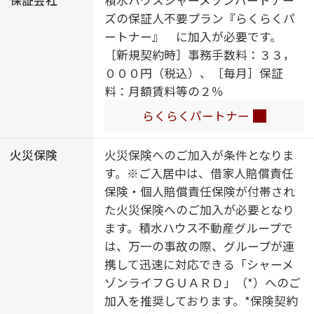
乾燥機（暖房乾燥）／シャワー／洗
ズの保証人不要プラン『らくらくパ
濯機置場（室内）／洗髪洗面化粧台
ートナー』 に加入が必要です。
／室内物干し／対面キッチン／ＩＨ
［新規契約時］事務手数料：３３，
クッキングヒーター／３口コンロ／
０００円（税込）、［毎月］保証
グリル付きコンロ／ラジェントヒー
料：月額賃料等の２％
ター／トイレ（洗浄機能付便座）／
バス・トイレ（セパレイト）／エア
らくらくパートナー
コン（１台設置）／バルコニー
火災保険
火災保険へのご加入が条件となりま
す。※ご入居中は、借家人賠償責任
保険・個人賠償責任保険が付帯され
た火災保険へのご加入が必要となり
ます。積水ハウス不動産グループで
は、万一の事故の際、グループが連
携して迅速に対応できる「シャーメ
ゾンライフＧＵＡＲＤ」（*）へのご
加入を推奨しております。*保険契約