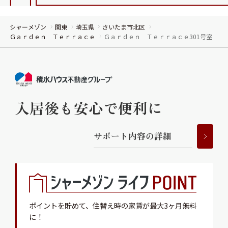
シャーメゾン
関東
埼玉県
さいたま市北区
Ｇａｒｄｅｎ Ｔｅｒｒａｃｅ
Ｇａｒｄｅｎ Ｔｅｒｒａｃｅ301号室
入居後も安心で便利に
サ
ポ
ー
ト
内
容
の
詳
細
ポイントを貯めて、
住替え時の家賃が最大3ヶ月無料
に！