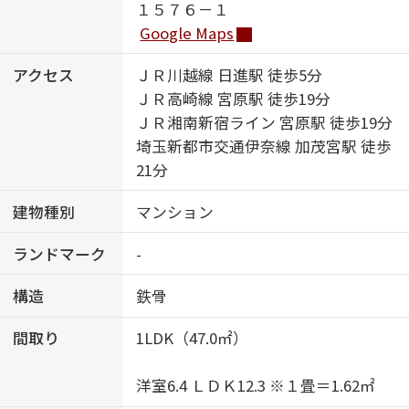
１５７６－１
Google Maps
アクセス
ＪＲ川越線 日進駅 徒歩5分
ＪＲ高崎線 宮原駅 徒歩19分
ＪＲ湘南新宿ライン 宮原駅 徒歩19分
埼玉新都市交通伊奈線 加茂宮駅 徒歩
21分
建物種別
マンション
ランドマーク
-
構造
鉄骨
間取り
1LDK（47.0㎡）
洋室6.4 ＬＤＫ12.3 ※１畳＝1.62㎡