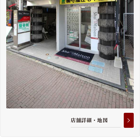
店
舗
詳
細
・
地
図