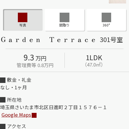
ShaMaison STYLE
写真
間取り
360°
シャーメゾンショップを探す
Ｇａｒｄｅｎ Ｔｅｒｒａｃｅ
301号室
らくらく内見
シャーメゾンライフサポート
自立型サービス付き・シニア向け
9.3
1LDK
万円
（47.0㎡）
管理費等 0.8万円
敷金・礼金
お問い合わせ・よくある質問
シャーメゾンライフ CLUB
なし・1ヶ月
らくらくパートナー
シャーメゾンライフ GUARD
所在地
らくらくプラチナ
埼玉県さいたま市北区日進町２丁目１５７６－１
Google Maps
アクセス