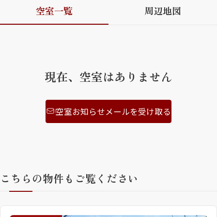
空室一覧
周辺地図
ShaMaison STYLE
シャーメゾンショップを探す
らくらく内見
現在、空室はありません
シャーメゾンライフサポート
自立型サービス付き・シニア向け
空室お知らせメールを受け取る
お問い合わせ・よくある質問
シャーメゾンライフ CLUB
らくらくパートナー
シャーメゾンライフ GUARD
こちらの物件もご覧ください
らくらくプラチナ