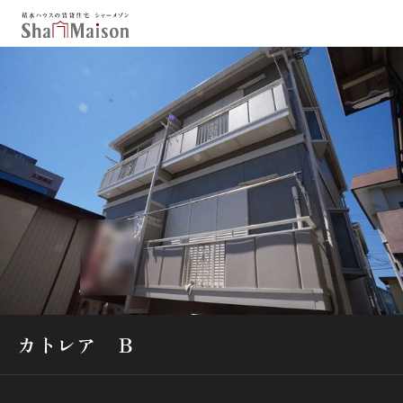
保存した条件
お気に入り
新着メール設定
最近見た物件
北海道
東北
関東
中部
関西
中国・四国
九州
市区郡・路線・駅から探す
通勤・通学時間から探す
カトレア Ｂ
地図から探す
人気のカテゴリから探す