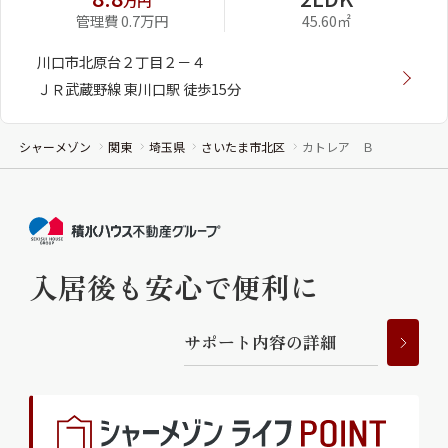
万円
管理費 0.7万円
45.60㎡
川口市北原台２丁目２－４
ＪＲ武蔵野線 東川口駅 徒歩15分
シャーメゾン
関東
埼玉県
さいたま市北区
カトレア Ｂ
入居後も安心で便利に
サ
ポ
ー
ト
内
容
の
詳
細