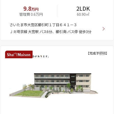
9.8
2LDK
万円
管理費 0.6万円
60.90㎡
さいたま市大宮区櫛引町１丁目６４１－３
ＪＲ埼京線 大宮駅 バス6分、櫛引南 バス停 徒歩3分