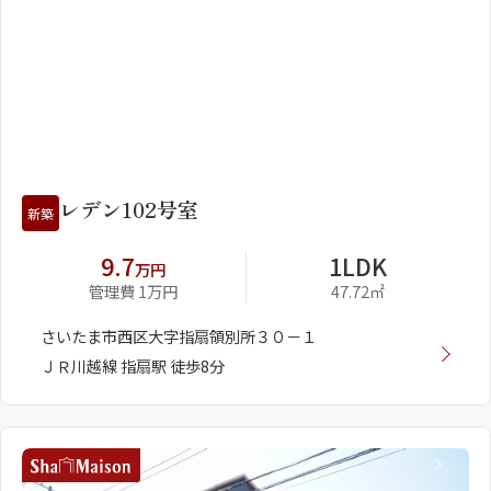
1
2
レデン102号室
新築
9.7
1LDK
万円
管理費 1万円
47.72㎡
さいたま市西区大字指扇領別所３０－１
ＪＲ川越線 指扇駅 徒歩8分