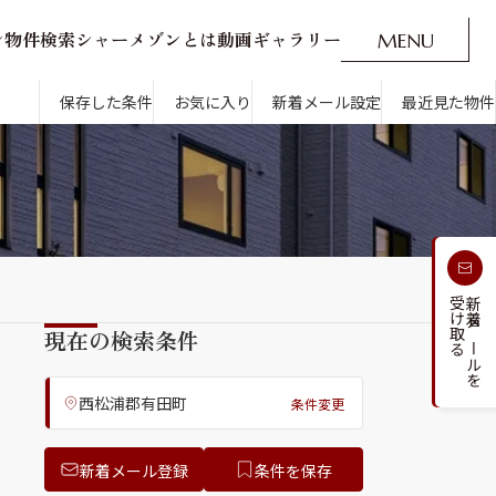
ン
物
件
検
索
シ
ャ
ー
メ
ゾ
ン
と
は
動
画
ギ
ャ
ラ
リ
ー
M
E
N
U
O
P
E
N
CLOSE
新着メール設定
最近見た物件
保存した条件
お気に入り
新着メール設定
最近見た物件
す
通勤・通学時間から探す
受け取る
新着メールを
人気のカテゴリから探す
現在の検索条件
西松浦郡有田町
条件変更
新着メール登録
条件を保存