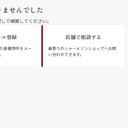
シャーメゾ
りませんでした
らくらく内
更して検索してください。
シャーメゾ
ール登録
店舗で相談する
ルームツアー
自立型サー
た新着物件をメー
最寄りのシャーメゾンショップへお問
。
い合わせできます。
お問い合わ
シャーメゾン
らくらくパ
シャーメゾン