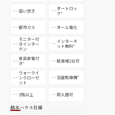
オートロッ
追い焚き
ク
*
都市ガス
オール電化
CLOSE
モニター付
インターネ
きインター
ット無料
*
ホン
家具家電付
駐車場2台可
き
*
ウォークイ
浴室乾燥機
ンクローゼ
*
ット
2階以上
即入居可
積水ハウス仕様