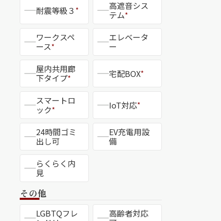
高遮音シス
耐震等級３
*
テム
*
ワークスペ
エレベータ
ース
ー
*
デ
シャーメゾンセレクション（ハイ
屋内共用廊
宅配BOX
*
件）
下タイプ
*
スマートロ
IoT対応
*
ック
*
意味
シャーメゾンプレミアを含む、「厳選されたシャーメ
24時間ゴミ
EV充電用設
よく
を凝らしたデザインと機能性、こだわり抜いた上質
出し可
備
造と
たあなたの暮らしを叶えます。
らくらく内
のた
見
ミア
その他
LGBTQフレ
高齢者対応