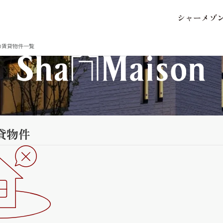
シ
ャ
ー
メ
ゾ
保存した条件
お気に入り
の賃貸物件一覧
市区郡・路線・駅から探
中部
貸物件
地図から探す