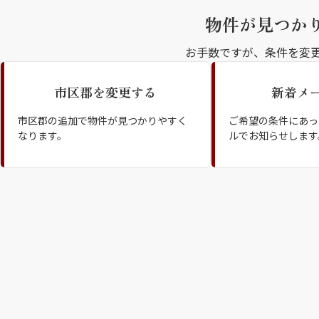
物件が見つか
お手数ですが、条件を変
市区郡を変更する
新着メ
シャーメゾンとは
シャーメゾンセレクション
市区郡の追加で物件が見つかりやすく
ご希望の条件にあっ
なります。
ルでお知らせします
動画ギャラリー
ShaMaison STYLE