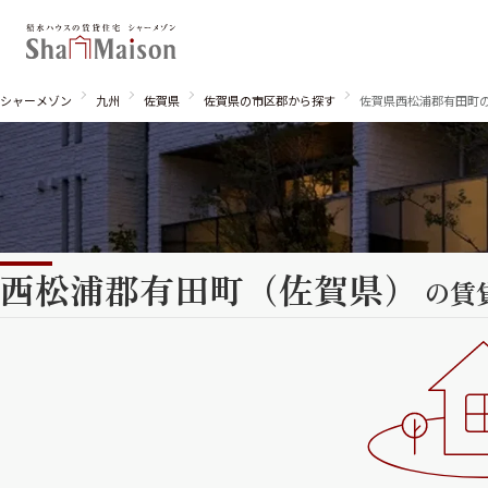
シャーメゾン
九州
佐賀県
佐賀県の市区郡から探す
佐賀県西松浦郡有田町
西松浦郡有田町（佐賀県）
北海道
東北
関東
の賃
関西
中国・四国
九州