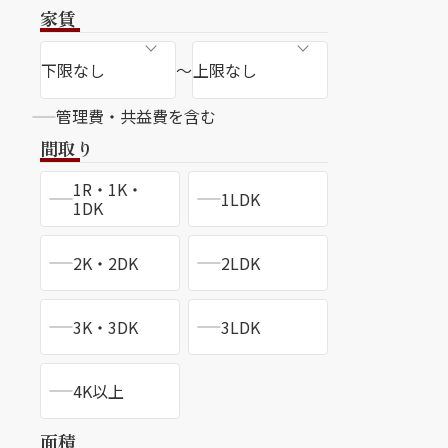
ンショップを探す
家賃
見
～
ンライフサポート
管理費・共益費を含む
間取り
ビス付き・シニア向け
1R・1K・
1LDK
1DK
2K・2DK
2LDK
せ・よくある質問
3K・3DK
3LDK
ライフ CLUB
ートナー
4K以上
ライフ GUARD
面積