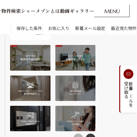
ン
物
件
検
索
シ
ャ
ー
メ
ゾ
ン
と
は
動
画
ギ
ャ
ラ
リ
ー
M
E
N
U
O
P
E
N
CLOSE
新着メール設定
最近見た物件
保存した条件
お気に入り
新着メール設定
最近見た物件
す
通勤・通学時間から探す
受け取る
新着メールを
人気のカテゴリから探す