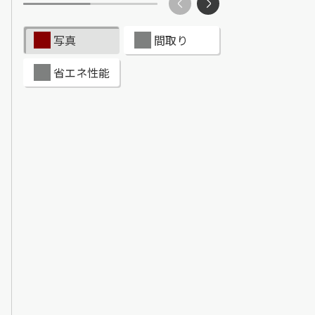
ンショップを探す
写真
間取り
見
省エネ性能
ンライフサポート
ビス付き・シニア向け
せ・よくある質問
ライフ CLUB
ートナー
ライフ GUARD