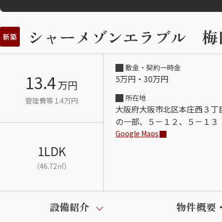
シャーメゾンエラブル 梅
新築
敷金・契約一時金
13.4
5万円・30万円
万円
所在地
管理費等 1.4万円
大阪府大阪市北区本庄西３丁
の一部、５－１２、５－１３
Google Maps
1LDK
（46.72㎡）
設備紹介
物件概要