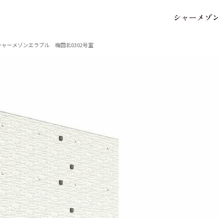
シ
ャ
ー
メ
ゾ
保存した条件
お気に入り
シャーメゾンエラブル 梅田北0302号室
市区郡・路線・駅から探
中部
地図から探す