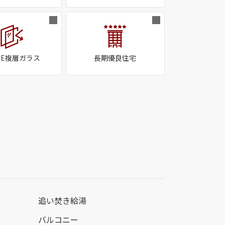
w-E複層ガラス
長期優良住宅
追い焚き給湯
バルコニー