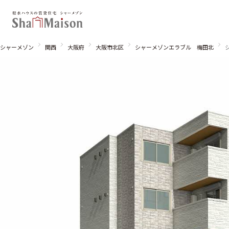
シャーメゾン
関西
大阪府
大阪市北区
シャーメゾンエラブル 梅田北
北海道
東北
関東
関西
中国・四国
九州