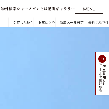
ン
物
件
検
索
シ
ャ
ー
メ
ゾ
ン
と
は
動
画
ギ
ャ
ラ
リ
ー
M
E
N
U
O
P
E
N
CLOSE
新着メール設定
最近見た物件
保存した条件
お気に入り
新着メール設定
最近見た物件
す
通勤・通学時間から探す
受け取る
メールを受け取る
新着メールを
空室お知らせ
人気のカテゴリから探す