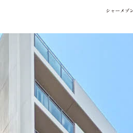
シ
ャ
ー
メ
ゾ
保存した条件
お気に入り
市区郡・路線・駅から探
中部
地図から探す