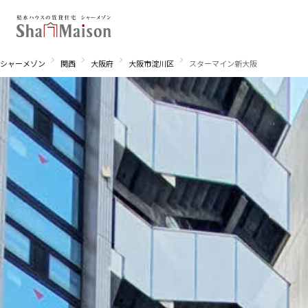
シャーメゾン
関西
大阪府
大阪市淀川区
スターマイン新大阪
北海道
東北
関東
関西
中国・四国
九州