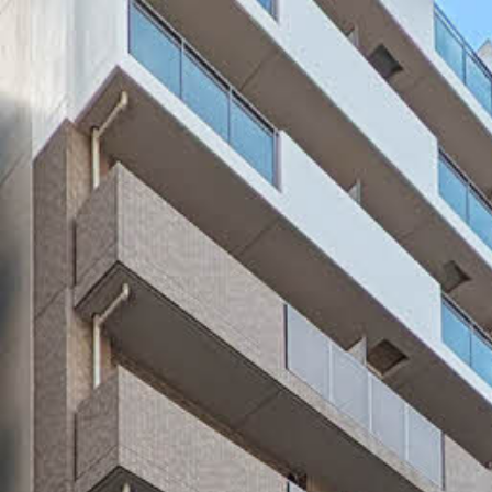
シャーメゾ
らくらく内
シャーメゾ
ルームツアー
自立型サー
お問い合わ
シャーメゾン
らくらくパ
シャーメゾン