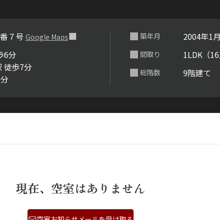
２番７号
2004年1
築年月
Google Maps
歩6分
1LDK（1
間取り
 徒歩7分
9階建て
総階数
7分
現在、空室はありません
空室お知らせメールを受け取る