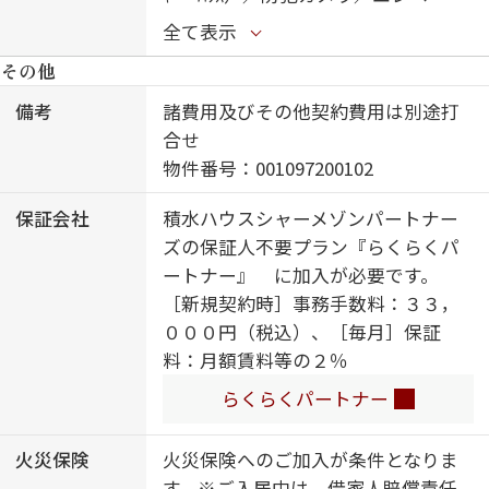
ー／オートロック・自動ドア／共用
全て表示
玄関ドア／宅配ＢＯＸ／掲示板／ホ
その他
テルライク／階段灯／屋外共用水栓
／ゴミ集積場（敷地内）／駐輪場
備考
諸費用及びその他契約費用は別途打
（屋根付き）／高遮音床システム
合せ
「ＳＨＡＩＤＤ５５」／消火器／イ
物件番号：001097200102
ンターロッキング／造園・植栽／Ｌ
保証会社
積水ハウスシャーメゾンパートナー
ＧＢＴＱフレンドリー／シャーメゾ
ズの保証人不要プラン『らくらくパ
ンガーデンズ／玄関鍵（①キー②ロ
ートナー』 に加入が必要です。
ック）／ＩＯＴ対応／太陽光発電／
［新規契約時］事務手数料：３３，
カラーモニタ付ドアホン／対面キッ
０００円（税込）、［毎月］保証
チン／３口ガスコンロ／給湯器（追
料：月額賃料等の２％
焚機能付）／エコジョーズ／給湯箇
所（浴室・台所・洗面所）／バス・
らくらくパートナー
トイレ（セパレイト）／ユニットバ
ス１４１８／２４Ｈ換気システム／
火災保険
火災保険へのご加入が条件となりま
浴室乾燥機（暖房乾燥）／洗面化粧
す。※ご入居中は、借家人賠償責任