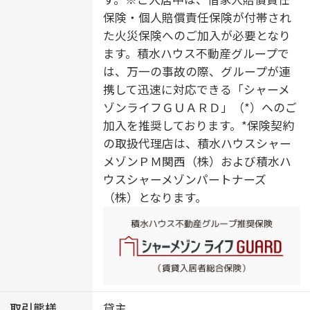
台／洗面所独立／洗濯機置場（室
保険・個人賠償責任保険が付帯され
内）／物干し／室内物干し／トイレ
た火災保険へのご加入が必要となり
（暖房洗浄便座）／エアコン １台
ます。積水ハウス不動産グループで
／クーラースリーブ有／Low-E複層
は、万一の事故の際、グループが連
ガラス／断熱複層ガラス／防犯ガラ
携して迅速に対応できる「シャーメ
ス（合せガラス）／ＡＰ用フローリ
ゾンライフＧＵＡＲＤ」（*）へのご
ング／網戸／雨戸（シャッタータイ
加入を推奨しております。*保険契約
プ）／テラス／ウォークインクロー
の取扱代理店は、積水ハウスシャー
ゼット／床下収納庫／照明器具／化
メゾンＰＭ関西（株）および積水ハ
粧幕板ディスプレイタイプ／全身ミ
ウスシャーメゾンパートナーズ
ラー／アクセントクロス／ワークス
（株）となります。
ペース／自動火災警報器／スマート
ロック／断熱等性能等級６／都市ガ
ス
取引態様
貸主