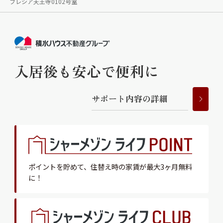
フレシア天王寺0102号室
入居後も安心で便利に
サ
ポ
ー
ト
内
容
の
詳
細
ポイントを貯めて、
住替え時の家賃が最大3ヶ月無料
に！