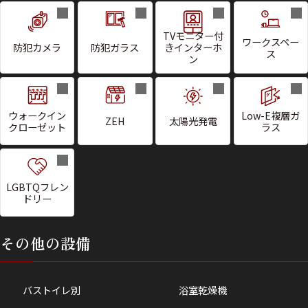
TVモニター付
ワークスペー
防犯カメラ
防犯ガラス
きインターホ
ス
ン
ウォークイン
Low-E複層ガ
ZEH
太陽光発電
クローゼット
ラス
LGBTQフレン
ドリー
その他の設備
バストイレ別
浴室乾燥機