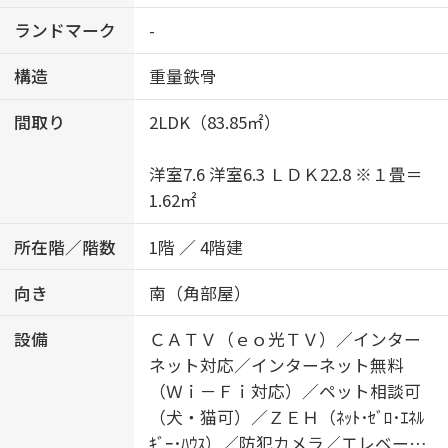
ランドマーク
-
構造
重量鉄骨
間取り
2LDK（83.85㎡）
洋室7.6 洋室6.3 ＬＤＫ22.8 ※１畳＝
1.62㎡
所在階／階数
1階 ／ 4階建
向き
南（角部屋）
設備
ＣＡＴＶ（ｅｏ光ＴＶ）／インター
ネット対応／インターネット無料
（Ｗｉ－Ｆｉ対応）／ペット相談可
（犬・猫可）／ＺＥＨ（ﾈｯﾄ･ｾﾞﾛ･ｴﾈﾙ
ｷﾞｰ･ﾊｳｽ）／防犯カメラ／エレベータ