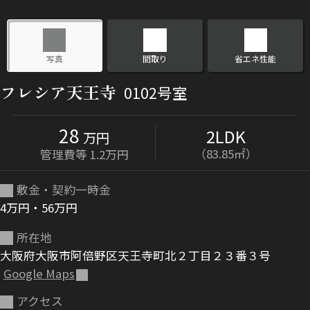
ShaMaison STYLE
写真
間取り
省エネ性能
シャーメゾンショップを探す
フレシア天王寺
0102号室
らくらく内見
シャーメゾンライフサポート
自立型サービス付き・シニア向け
28
2LDK
万円
（83.85㎡）
管理費等 1.2万円
敷金・契約一時金
お問い合わせ・よくある質問
シャーメゾンライフ CLUB
4万円・56万円
らくらくパートナー
所在地
シャーメゾンライフ GUARD
らくらくプラチナ
大阪府大阪市阿倍野区天王寺町北２丁目２３番３号
Google Maps
アクセス