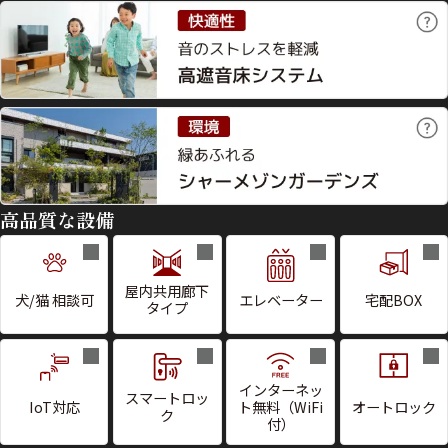
高品質な設備
屋内共用廊下
犬/猫 相談可
エレベーター
宅配BOX
タイプ
インターネッ
スマートロッ
IoT対応
ト無料（WiFi
オートロック
ク
付）