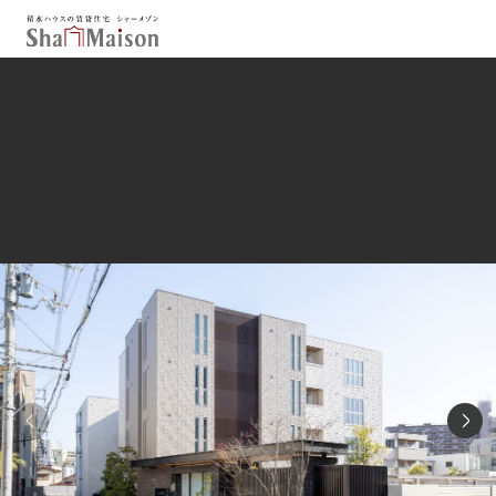
保存した条件
お気に入り
新着メール設定
最近見た物件
北海道
東北
関東
中部
関西
中国・四国
九州
市区郡・路線・駅から探す
通勤・通学時間から探す
地図から探す
人気のカテゴリから探す