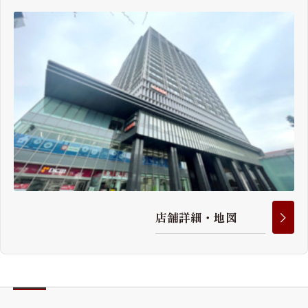
店
舗
詳
細
・
地
図